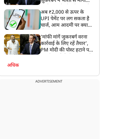
ज़ुकरबर्ग ने भारत से मांगी
माफ़ी, गलती भी स्वीकार की
अब ₹2,000 से ऊपर के
UPI पेमेंट पर लग सकता है
चार्ज, आम आदमी पर क्या
होगा असर?
‘मांफी मांगें जुकरबर्ग वरना
कार्रवाई के लिए रहें तैयार’,
PM मोदी की पोस्ट हटाने पर
संसदीय समिति ने Meta को
लगाई फटकार
अधिक
ADVERTISEMENT