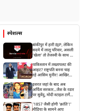
मनोरंजन
मनोरंजन
स्पेशल्स
बांकीपुर में हारी BJP, लेकिन
सदमे में लालू परिवार, असली
‘खेला’ तो तेजस्वी के साथ हो
गया, जानें कैसे
ारखंड छात्र आंदोलन को
PM पर 'रामायण' के लक्ष्मण
पाकिस्तान में तख्तापलट की
मिला इमरान खान और
ने ऐसा क्या कहा, चिढ़ गए
आहट? राष्ट्रपति बनना चाह
ोनाक्षी सिन्हा का समर्थन,
मोदी विरोधी, कर बैठे घटिया
रहे आसिम मुनीर! आखिर
जेपीएससी-जेएसएससी विवाद
हरकत
मोहसिन नकवी को ही क्यों
इशरत जहां के बाद अब
पर उठाई आवाज
बनाया मोहरा?
अर्पिता सरकार...जैश के रडार
पर सुवेंदु, मोदी स्टाइल टार्गेट
करने की प्लानिंग, STF का
'1857 जैसी होगी 'क्रांति'!'
बड़ा एक्शन!
मीडिया के सामने आए