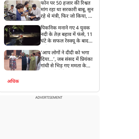
फोन पर 50 हजार की रिश्वत
बेटी को गोद लें प्रधानमंत्री
मांग रहा था सरकारी बाबू, सुन
रहे थे मंत्री, फिर जो किया, वो
सोशल मीडिया पर छा गया
पिकनिक मनाने गए 4 युवक
नदी के तेज़ बहाव में फंसे, 11
घंटे के सफल रेस्क्यू के बाद
बची जान
‘आप लोगों ने दीदी को भगा
दिया…’, जब संसद में प्रियंका
गांधी से भिड़ गए ममता के
सांसद, देखें दिलचस्प Video
अधिक
ADVERTISEMENT