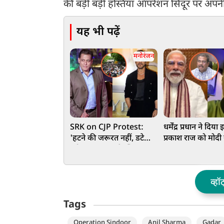
की बड़ी बड़ी हस्तियां ऑपरेशन सिंदूर पर अपनी प्
यह भी पढ़ें
मनोरंजन
SRK on CJP Protest:
धर्मेंद्र प्रधान ने दिया
'हटने की जरूरत नहीं, डटे
प्रकाश राज को मोद
रहो…’, सलमान के खिलाफ
का मजाक उड़ाना पड़
बोले शाहरुख? सच्चाई जान
लोगों ने लगाई क्लास
उड़ेंगे होश
व्हॉ
Tags
Operation Sindoor
Anil Sharma
Gadar