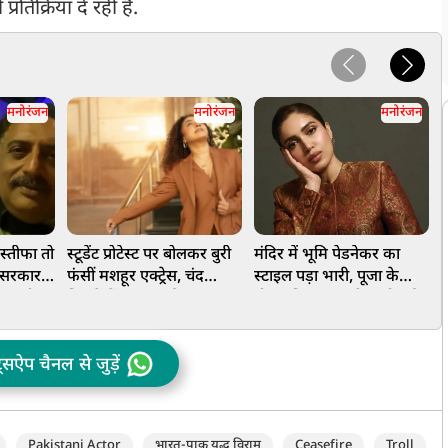
रतिक्रिया दे रही हैं.
मनोरंजन
मनोरंजन
मनोरंजन
 इस्तीफा तो
स्टूडेंट प्रोटेस्ट पर बोलकर बुरी
मंदिर में भूमि पेडनेकर का
झ
ी सरकार
फंसीं मशहूर एक्ट्रेस, चंद
स्टाइल पड़ा भारी, पूजा के
ा भारी,
मिनटों में गंवाए कई लाख
दौरान किया कुछ ऐसा हो गई
स
फॉलोअर्स
ट्रोल, लोगों ने जमकर लगाई
क्लास
ट्सऐप चैनल से जुड़ें
Pakistani Actor
भारत-पाक युद्ध विराम
Ceasefire
Troll