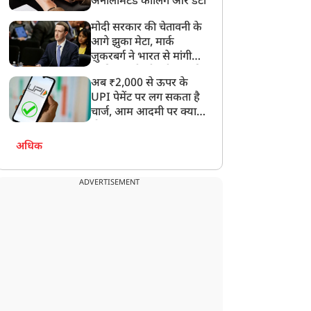
अनलिमिटेड कॉलिंग और डेटा
मोदी सरकार की चेतावनी के
आगे झुका मेटा, मार्क
ज़ुकरबर्ग ने भारत से मांगी
माफ़ी, गलती भी स्वीकार की
अब ₹2,000 से ऊपर के
UPI पेमेंट पर लग सकता है
चार्ज, आम आदमी पर क्या
होगा असर?
अधिक
ADVERTISEMENT