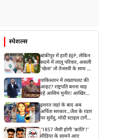
स्पेशल्स
बांकीपुर में हारी BJP, लेकिन
सदमे में लालू परिवार, असली
‘खेला’ तो तेजस्वी के साथ हो
गया, जानें कैसे
पाकिस्तान में तख्तापलट की
आहट? राष्ट्रपति बनना चाह
रहे आसिम मुनीर! आखिर
मोहसिन नकवी को ही क्यों
इशरत जहां के बाद अब
बनाया मोहरा?
अर्पिता सरकार...जैश के रडार
पर सुवेंदु, मोदी स्टाइल टार्गेट
करने की प्लानिंग, STF का
'1857 जैसी होगी 'क्रांति'!'
बड़ा एक्शन!
मीडिया के सामने आए