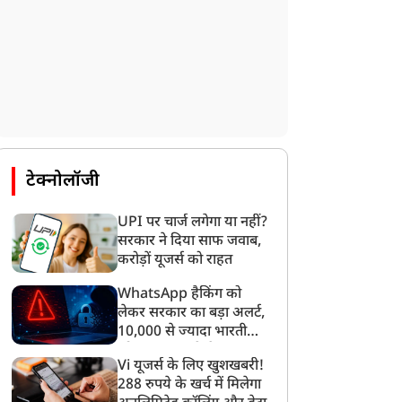
टेक्नोलॉजी
UPI पर चार्ज लगेगा या नहीं?
सरकार ने दिया साफ जवाब,
करोड़ों यूजर्स को राहत
WhatsApp हैकिंग को
लेकर सरकार का बड़ा अलर्ट,
10,000 से ज्यादा भारतीयों
को साइबर हमले से बचाया
Vi यूजर्स के लिए खुशखबरी!
गया
288 रुपये के खर्च में मिलेगा