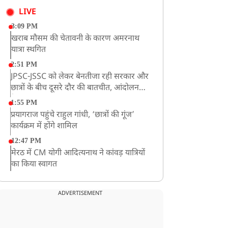
LIVE
3:09 PM
खराब मौसम की चेतावनी के कारण अमरनाथ
यात्रा स्थगित
2:51 PM
JPSC-JSSC को लेकर बेनतीजा रही सरकार और
छात्रों के बीच दूसरे दौर की बातचीत, आंदोलन
तेज
1:55 PM
प्रयागराज पहुंचे राहुल गांधी, ‘छात्रों की गूंज’
कार्यक्रम में होंगे शामिल
12:47 PM
मेरठ में CM योगी आदित्यनाथ ने कांवड़ यात्रियों
का किया स्वागत
11:04 AM
असम बाढ़: 13 जिलों में 15 लाख से ज्यादा लोग
ADVERTISEMENT
प्रभावित, मृतकों की संख्या 98 तक पहुंची
10:21 AM