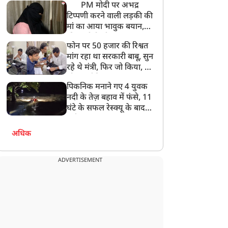
PM मोदी पर अभद्र
टिप्पणी करने वाली लड़की की
मां का आया भावुक बयान,
की अजीबोगरीब मांग, कहा-
फोन पर 50 हजार की रिश्वत
बेटी को गोद लें प्रधानमंत्री
मांग रहा था सरकारी बाबू, सुन
रहे थे मंत्री, फिर जो किया, वो
सोशल मीडिया पर छा गया
पिकनिक मनाने गए 4 युवक
नदी के तेज़ बहाव में फंसे, 11
घंटे के सफल रेस्क्यू के बाद
बची जान
अधिक
ADVERTISEMENT