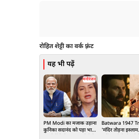
रोहित शेट्टी का वर्क फ़्रंट
यह भी पढ़ें
मनोरंजन
PM Modi का मजाक उड़ाना
Batwara 1947 Tr
कुनिका सदानंद को पड़ा भारी,
'मंदिर तोड़ना इस्लाम
कर बैठीं ऐसी हरकत, लोगों ने
नहीं', सनी देओल ने ट्र