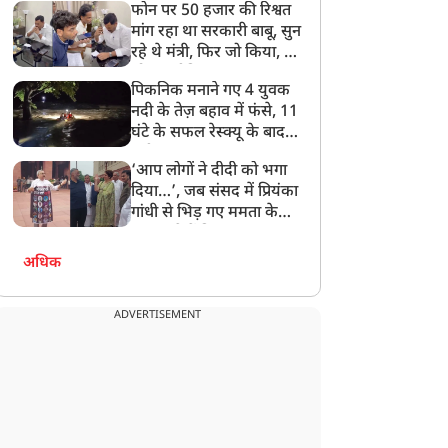
फोन पर 50 हजार की रिश्वत
बेटी को गोद लें प्रधानमंत्री
मांग रहा था सरकारी बाबू, सुन
रहे थे मंत्री, फिर जो किया, वो
सोशल मीडिया पर छा गया
पिकनिक मनाने गए 4 युवक
नदी के तेज़ बहाव में फंसे, 11
घंटे के सफल रेस्क्यू के बाद
बची जान
‘आप लोगों ने दीदी को भगा
दिया…’, जब संसद में प्रियंका
गांधी से भिड़ गए ममता के
सांसद, देखें दिलचस्प Video
अधिक
ADVERTISEMENT