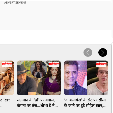
ADVERTISEMENT
मनोरंजन
मनोरंजन
मनोरंजन
ailer:
सलमान के 'ब्रो' पर बवाल,
‘द अलायंस’ के सेट पर सीमा
‘
कंगना पर तंज...शोभा डे ने
के जाने पर टूटे सोहेल खान,
ज
ेलर में
क्यों कहा- बॉलीवुड हो गया
भाई को संभालने पहुंचे
ब