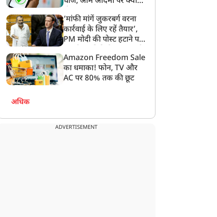
चार्ज, आम आदमी पर क्या
ोदी विरोधियों को लगेगी मिर्ची
ट्रोल
होगा असर?
‘मांफी मांगें जुकरबर्ग वरना
कार्रवाई के लिए रहें तैयार’,
PM मोदी की पोस्ट हटाने पर
संसदीय समिति ने Meta को
Amazon Freedom Sale
लगाई फटकार
का धमाका! फोन, TV और
AC पर 80% तक की छूट
अधिक
ADVERTISEMENT