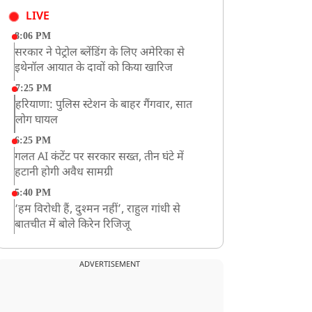
LIVE
8:06 PM
सरकार ने पेट्रोल ब्लेंडिंग के लिए अमेरिका से
इथेनॉल आयात के दावों को किया खारिज
7:25 PM
हरियाणा: पुलिस स्टेशन के बाहर गैंगवार, सात
लोग घायल
6:25 PM
गलत AI कंटेंट पर सरकार सख्त, तीन घंटे में
हटानी होगी अवैध सामग्री
5:40 PM
‘हम विरोधी हैं, दुश्मन नहीं’, राहुल गांधी से
बातचीत में बोले किरेन रिजिजू
4:42 PM
झारखंड के छात्रों को CJP का समर्थन, रांची पहुंच
ADVERTISEMENT
रहा CJP का एक दल
12:57 PM