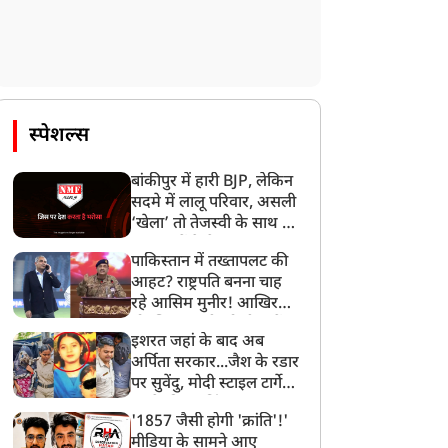
स्पेशल्स
बांकीपुर में हारी BJP, लेकिन
सदमे में लालू परिवार, असली
‘खेला’ तो तेजस्वी के साथ हो
गया, जानें कैसे
पाकिस्तान में तख्तापलट की
आहट? राष्ट्रपति बनना चाह
रहे आसिम मुनीर! आखिर
मोहसिन नकवी को ही क्यों
इशरत जहां के बाद अब
बनाया मोहरा?
अर्पिता सरकार...जैश के रडार
पर सुवेंदु, मोदी स्टाइल टार्गेट
करने की प्लानिंग, STF का
'1857 जैसी होगी 'क्रांति'!'
बड़ा एक्शन!
मीडिया के सामने आए