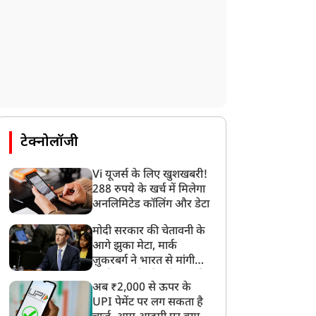
टेक्नोलॉजी
Vi यूजर्स के लिए खुशखबरी!
मनोरंजन
मनोरंजन
288 रुपये के खर्च में मिलेगा
अनलिमिटेड कॉलिंग और डेटा
मोदी सरकार की चेतावनी के
आगे झुका मेटा, मार्क
ज़ुकरबर्ग ने भारत से मांगी
माफ़ी, गलती भी स्वीकार की
देश की लीडरशिप को...’,
भूमि पेडनेकर को पड़ा PM
अब ₹2,000 से ऊपर के
ेन-जी प्रोटेस्ट पर ऐसा क्या
मोदी का पक्ष लेना भारी,
UPI पेमेंट पर लग सकता है
ोलीं तनुश्री दत्ता, CJP और
सोशल मीडिया पर जमकर हुईं