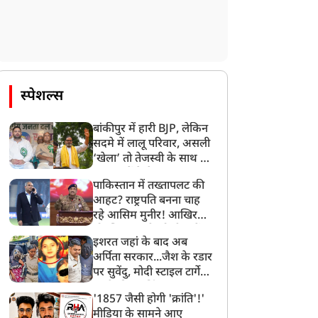
स्पेशल्स
बांकीपुर में हारी BJP, लेकिन
सदमे में लालू परिवार, असली
‘खेला’ तो तेजस्वी के साथ हो
गया, जानें कैसे
पाकिस्तान में तख्तापलट की
आहट? राष्ट्रपति बनना चाह
रहे आसिम मुनीर! आखिर
मोहसिन नकवी को ही क्यों
इशरत जहां के बाद अब
बनाया मोहरा?
अर्पिता सरकार...जैश के रडार
पर सुवेंदु, मोदी स्टाइल टार्गेट
करने की प्लानिंग, STF का
'1857 जैसी होगी 'क्रांति'!'
बड़ा एक्शन!
मीडिया के सामने आए