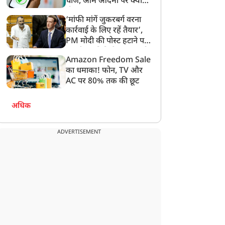
चार्ज, आम आदमी पर क्या
होगा असर?
‘मांफी मांगें जुकरबर्ग वरना
कार्रवाई के लिए रहें तैयार’,
PM मोदी की पोस्ट हटाने पर
संसदीय समिति ने Meta को
Amazon Freedom Sale
लगाई फटकार
का धमाका! फोन, TV और
AC पर 80% तक की छूट
अधिक
ADVERTISEMENT