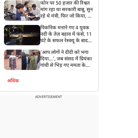
फोन पर 50 हजार की रिश्वत
बेटी को गोद लें प्रधानमंत्री
मांग रहा था सरकारी बाबू, सुन
रहे थे मंत्री, फिर जो किया, वो
सोशल मीडिया पर छा गया
पिकनिक मनाने गए 4 युवक
नदी के तेज़ बहाव में फंसे, 11
घंटे के सफल रेस्क्यू के बाद
बची जान
‘आप लोगों ने दीदी को भगा
दिया…’, जब संसद में प्रियंका
गांधी से भिड़ गए ममता के
सांसद, देखें दिलचस्प Video
अधिक
ADVERTISEMENT