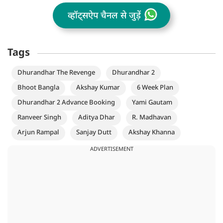
व्हॉट्सऐप चैनल से जुड़ें
Tags
Dhurandhar The Revenge
Dhurandhar 2
Bhoot Bangla
Akshay Kumar
6 Week Plan
Dhurandhar 2 Advance Booking
Yami Gautam
Ranveer Singh
Aditya Dhar
R. Madhavan
Arjun Rampal
Sanjay Dutt
Akshay Khanna
ADVERTISEMENT