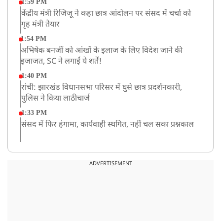
1:59 PM
केंद्रीय मंत्री रिजिजू ने कहा छात्र आंदोलन पर संसद में चर्चा को
गृह मंत्री तैयार
1:54 PM
अभिषेक बनर्जी को आंखों के इलाज के लिए विदेश जाने की
इजाजत, SC ने लगाईं ये शर्तें!
1:40 PM
रांची: झारखंड विधानसभा परिसर में घुसे छात्र प्रदर्शनकारी,
पुलिस ने किया लाठीचार्ज
1:33 PM
संसद में फिर हंगामा, कार्यवाही स्थगित, नहीं चल सका प्रश्नकाल
12:43 PM
रांची प्रदर्शन: विधानसभा के बेहद करीब पहुंचे छात्र, वाटर कैनन
ADVERTISEMENT
का हुआ इस्तेमाल
12:18 PM
झारखंड विधानसभा के करीब पहुंचे छात्र प्रदर्शनकारी, तार वाले
बैरिकेड उखाड़े