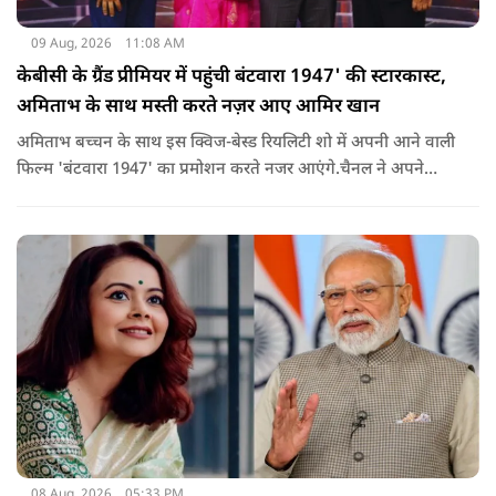
09 Aug, 2026
11:08 AM
केबीसी के ग्रैंड प्रीमियर में पहुंची बंटवारा 1947' की स्टारकास्ट,
अमिताभ के साथ मस्ती करते नज़र आए आमिर खान
अमिताभ बच्चन के साथ इस क्विज-बेस्ड रियलिटी शो में अपनी आने वाली
फिल्म 'बंटवारा 1947' का प्रमोशन करते नजर आएंगे.चैनल ने अपने
इंस्टाग्राम पर एक नया प्रोमो शेयर किया है. इसमें आमिर खान मस्ती के मूड
में बिग बी से इस सीजन की थीम 'सोचना पड़ेगा' के बारे में सवाल करते
दिख रहे हैं.
08 Aug, 2026
05:33 PM