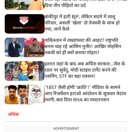
दिया तीन पीढ़ियों का दर्द
बांकीपुर में हारी BJP, लेकिन सदमे में लालू
परिवार, असली ‘खेला’ तो तेजस्वी के साथ हो
गया, जानें कैसे
पाकिस्तान में तख्तापलट की आहट? राष्ट्रपति
बनना चाह रहे आसिम मुनीर! आखिर मोहसिन
नकवी को ही क्यों बनाया मोहरा?
इशरत जहां के बाद अब अर्पिता सरकार...जैश के
रडार पर सुवेंदु, मोदी स्टाइल टार्गेट करने की
प्लानिंग, STF का बड़ा एक्शन!
'1857 जैसी होगी 'क्रांति'!' मीडिया के सामने
आए रिजर्वेशन हटाओ आंदोलन के सूत्रधार वेदांश
त्यागी, बता दिया RHA का मास्टरप्लान
अधिक
ADVERTISEMENT