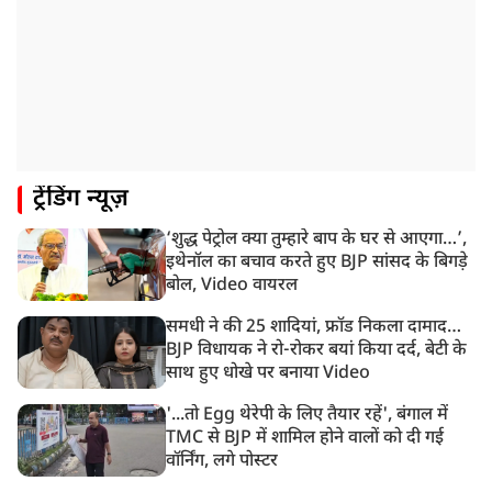
11:24 AM
दिल्ली में AAP विधायक अजय दत्त के दक्षिणपुरी स्थित दफ़्तर के
बाहर BJP का प्रदर्शन
11:21 AM
गुजरात में आज से होती तिरंगा यात्रा की शुरुआत, शासन से
1200 से ज्यादा यात्राओं को मिली मंजूरी
10:39 AM
ट्रेंडिंग न्यूज़
रांची में छात्रों का विधानसभा मार्च शुरू, BJP ने भी CM आवास
घेरा
‘शुद्ध पेट्रोल क्या तुम्हारे बाप के घर से आएगा…’,
8:57 AM
इथेनॉल का बचाव करते हुए BJP सांसद के बिगड़े
राम मंदिर चंदा चोरी मुद्दे को लोकसभा में उठाएंगे KC
बोल, Video वायरल
Venugopal, स्वतंत्र जांच की मांग
समधी ने की 25 शादियां, फ्रॉड निकला दामाद…
BJP विधायक ने रो-रोकर बयां किया दर्द, बेटी के
साथ हुए धोखे पर बनाया Video
'...तो Egg थेरेपी के लिए तैयार रहें', बंगाल में
TMC से BJP में शामिल होने वालों को दी गई
वॉर्निंग, लगे पोस्टर