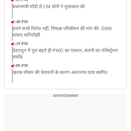
प्रधानमंत्री मोदी से CM योगी ने मुलाकात की
6:48 PM
हमने कभी विरोध नहीं, निष्पक्ष परिसीमन की मांग की- DMK
सांसद कनिमोझी
6:19 PM
देहरादुन में पुल बहते ही PWD का एक्शन, कंपनी का रजिस्ट्रेशन
सस्पेंड
3:09 PM
खराब मौसम की चेतावनी के कारण अमरनाथ यात्रा स्थगित
2:51 PM
JPSC-JSSC को लेकर बेनतीजा रही सरकार और छात्रों के बीच
ADVERTISEMENT
दूसरे दौर की बातचीत, आंदोलन तेज
1:55 PM
प्रयागराज पहुंचे राहुल गांधी, ‘छात्रों की गूंज’ कार्यक्रम में होंगे
शामिल