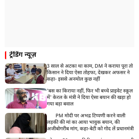
12:47 PM
मेरठ में CM योगी आदित्यनाथ ने कांवड़ यात्रियों का किया स्वागत
11:04 AM
असम बाढ़: 13 जिलों में 15 लाख से ज्यादा लोग प्रभावित, मृतकों
की संख्या 98 तक पहुंची
10:21 AM
ट्रेंडिंग न्यूज़
हिमाचल के चंबा में बड़ा सड़क हादसा, 7 यात्रियों की मौत; 11
घायल
3 साल से अटका था काम, DM ने कराया पूरा तो
9:23 AM
किसान ने दिया ऐसा तोहफा, देखकर अफसर ने
सलमान खान के घर के बाहर ड्यूटी पर तैनात पुलिसकर्मी की मौत,
कहा- इससे अनमोल कुछ नहीं
अचानक बिगड़ी थी तबीयत
'बस का किराया नहीं, फिर भी बच्चे प्राइवेट स्कूल
में' केरल के मंत्री ने दिया ऐसा बयान की खड़ा हो
गया बड़ा बवाल
PM मोदी पर अभद्र टिप्पणी करने वाली
लड़की की मां का आया भावुक बयान, की
अजीबोगरीब मांग, कहा-बेटी को गोद लें प्रधानमंत्री