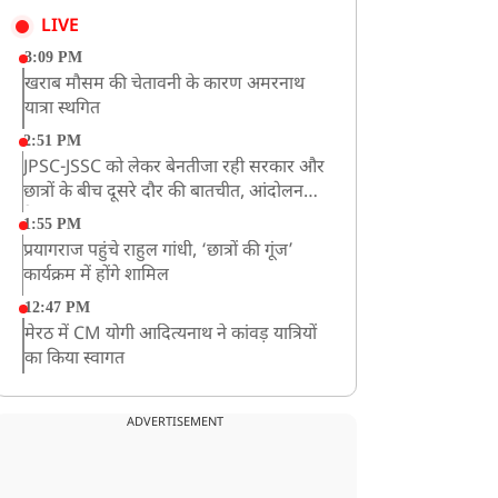
LIVE
3:09 PM
खराब मौसम की चेतावनी के कारण अमरनाथ
यात्रा स्थगित
2:51 PM
JPSC-JSSC को लेकर बेनतीजा रही सरकार और
छात्रों के बीच दूसरे दौर की बातचीत, आंदोलन
तेज
1:55 PM
प्रयागराज पहुंचे राहुल गांधी, ‘छात्रों की गूंज’
कार्यक्रम में होंगे शामिल
12:47 PM
मेरठ में CM योगी आदित्यनाथ ने कांवड़ यात्रियों
का किया स्वागत
11:04 AM
असम बाढ़: 13 जिलों में 15 लाख से ज्यादा लोग
ADVERTISEMENT
प्रभावित, मृतकों की संख्या 98 तक पहुंची
10:21 AM