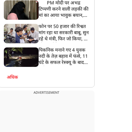
PM मोदी पर अभद्र
टिप्पणी करने वाली लड़की की
मां का आया भावुक बयान,
की अजीबोगरीब मांग, कहा-
फोन पर 50 हजार की रिश्वत
बेटी को गोद लें प्रधानमंत्री
मांग रहा था सरकारी बाबू, सुन
रहे थे मंत्री, फिर जो किया, वो
सोशल मीडिया पर छा गया
पिकनिक मनाने गए 4 युवक
नदी के तेज़ बहाव में फंसे, 11
घंटे के सफल रेस्क्यू के बाद
बची जान
अधिक
ADVERTISEMENT