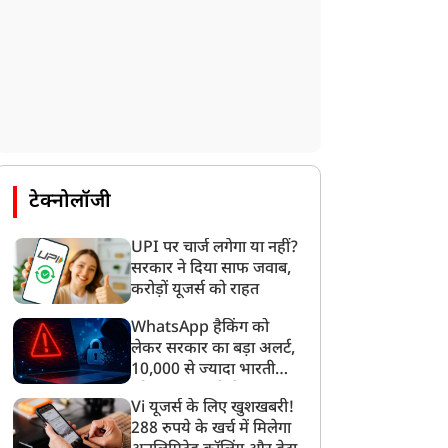
टेक्नोलॉजी
UPI पर चार्ज लगेगा या नहीं?
सरकार ने दिया साफ जवाब,
करोड़ों यूजर्स को राहत
WhatsApp हैकिंग को
लेकर सरकार का बड़ा अलर्ट,
10,000 से ज्यादा भारतीयों
को साइबर हमले से बचाया
Vi यूजर्स के लिए खुशखबरी!
गया
288 रुपये के खर्च में मिलेगा