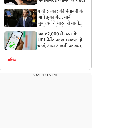
अनलिमिटेड कॉलिंग और डेटा
मोदी सरकार की चेतावनी के
आगे झुका मेटा, मार्क
ज़ुकरबर्ग ने भारत से मांगी
माफ़ी, गलती भी स्वीकार की
अब ₹2,000 से ऊपर के
UPI पेमेंट पर लग सकता है
चार्ज, आम आदमी पर क्या
होगा असर?
अधिक
ADVERTISEMENT