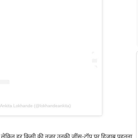
 Ankita Lokhande (@lokhandeankita)
ी हैं, लेकिन हर किसी की नज़र उनकी जींस-टॉप पर हिजाब पहनना