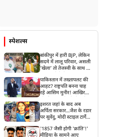
स्पेशल्स
बांकीपुर में हारी BJP, लेकिन
सदमे में लालू परिवार, असली
‘खेला’ तो तेजस्वी के साथ हो
गया, जानें कैसे
पाकिस्तान में तख्तापलट की
आहट? राष्ट्रपति बनना चाह
रहे आसिम मुनीर! आखिर
मोहसिन नकवी को ही क्यों
इशरत जहां के बाद अब
बनाया मोहरा?
अर्पिता सरकार...जैश के रडार
पर सुवेंदु, मोदी स्टाइल टार्गेट
करने की प्लानिंग, STF का
'1857 जैसी होगी 'क्रांति'!'
बड़ा एक्शन!
मीडिया के सामने आए