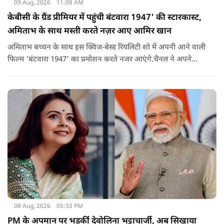
09 Aug, 2026
11:08 AM
केबीसी के ग्रैंड प्रीमियर में पहुंची बंटवारा 1947' की स्टारकास्ट,
अमिताभ के साथ मस्ती करते नज़र आए आमिर खान
अमिताभ बच्चन के साथ इस क्विज-बेस्ड रियलिटी शो में अपनी आने वाली
फिल्म 'बंटवारा 1947' का प्रमोशन करते नजर आएंगे.चैनल ने अपने
इंस्टाग्राम पर एक नया प्रोमो शेयर किया है. इसमें आमिर खान मस्ती के मूड
में बिग बी से इस सीजन की थीम 'सोचना पड़ेगा' के बारे में सवाल करते
दिख रहे हैं.
08 Aug, 2026
05:33 PM
PM के अपमान पर भड़कींं देवोलिना भट्टाचार्जी, अब सिखाया