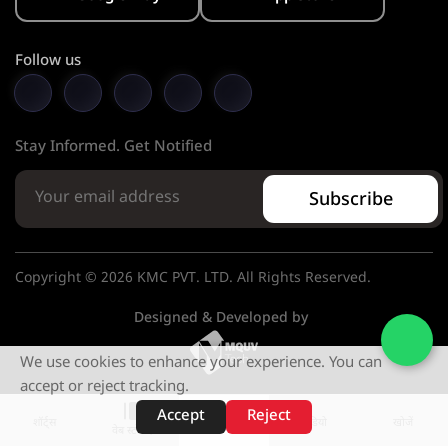
Follow us
Stay Informed. Get Notified
Subscribe
Copyright © 2026 KMC PVT. LTD. All Rights Reserved.
Designed & Developed by
We use cookies to enhance your experience. You can
accept or reject tracking.
Accept
Reject
शॉर्ट्स
होम
वीडियो
खोजें
वेब स्टोरीज़