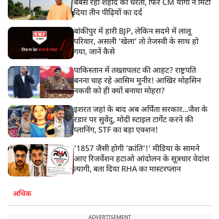
बेबस रही शहीद की धरती, फिर CM योगी ने मिटा
दिया तीन पीढ़ियों का दर्द
बांकीपुर में हारी BJP, लेकिन सदमे में लालू
परिवार, असली ‘खेला’ तो तेजस्वी के साथ हो
गया, जानें कैसे
पाकिस्तान में तख्तापलट की आहट? राष्ट्रपति
बनना चाह रहे आसिम मुनीर! आखिर मोहसिन
नकवी को ही क्यों बनाया मोहरा?
इशरत जहां के बाद अब अर्पिता सरकार...जैश के
रडार पर सुवेंदु, मोदी स्टाइल टार्गेट करने की
प्लानिंग, STF का बड़ा एक्शन!
'1857 जैसी होगी 'क्रांति'!' मीडिया के सामने
आए रिजर्वेशन हटाओ आंदोलन के सूत्रधार वेदांश
त्यागी, बता दिया RHA का मास्टरप्लान
अधिक
ADVERTISEMENT