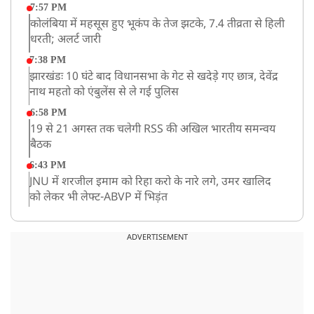
7:57 PM
कोलंबिया में महसूस हुए भूकंप के तेज झटके, 7.4 तीव्रता से हिली
धरती; अलर्ट जारी
7:38 PM
झारखंडः 10 घंटे बाद विधानसभा के गेट से खदेड़े गए छात्र, देवेंद्र
नाथ महतो को एंबुलेंस से ले गई पुलिस
6:58 PM
19 से 21 अगस्त तक चलेगी RSS की अखिल भारतीय समन्वय
बैठक
6:43 PM
JNU में शरजील इमाम को रिहा करो के नारे लगे, उमर खालिद
को लेकर भी लेफ्ट-ABVP में भिड़ंत
5:03 PM
रांची में विधानसभा के गेट पर पहुंचे प्रदर्शनकारी छात्र, भारी पुलिस
ADVERTISEMENT
बल तैनात
5:02 PM
BSP के नेशनल कोर्डिनेटर आकाश आनंद ने अखिलेश यादव को
कहा ‘अंकल’!