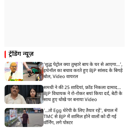
2:31 PM
CID ने JPSC के पूर्व चेयरमैन एल ख्यांगते को किया अरेस्ट
1:59 PM
केंद्रीय मंत्री रिजिजू ने कहा छात्र आंदोलन पर संसद में चर्चा को
गृह मंत्री तैयार
1:54 PM
ट्रेंडिंग न्यूज़
अभिषेक बनर्जी को आंखों के इलाज के लिए विदेश जाने की
इजाजत, SC ने लगाईं ये शर्तें!
‘शुद्ध पेट्रोल क्या तुम्हारे बाप के घर से आएगा…’,
1:40 PM
इथेनॉल का बचाव करते हुए BJP सांसद के बिगड़े
रांची: झारखंड विधानसभा परिसर में घुसे छात्र प्रदर्शनकारी,
बोल, Video वायरल
पुलिस ने किया लाठीचार्ज
समधी ने की 25 शादियां, फ्रॉड निकला दामाद…
BJP विधायक ने रो-रोकर बयां किया दर्द, बेटी के
साथ हुए धोखे पर बनाया Video
'...तो Egg थेरेपी के लिए तैयार रहें', बंगाल में
TMC से BJP में शामिल होने वालों को दी गई
वॉर्निंग, लगे पोस्टर