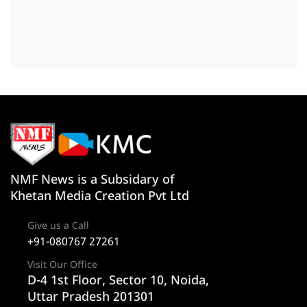
NMF News is a Subsidary of
Khetan Media Creation Pvt Ltd
Give us a Call
+91-080767 27261
Visit Our Office
D-4 1st Floor, Sector 10, Noida,
Uttar Pradesh 201301