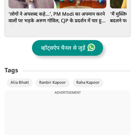
‘लोगों ने अपशब्द कहे…’, PM Modi का अपमान करने
'मैं मुस्लिम हूं
वालों पर भड़के अरुण गोविल, CJP के प्रदर्शन में पार हुईं
बदलने पर मां
थी सारी हदें
व्हॉट्सऐप चैनल से जुड़ें
Tags
Alia Bhatt
Ranbir Kapoor
Raha Kapoor
ADVERTISEMENT