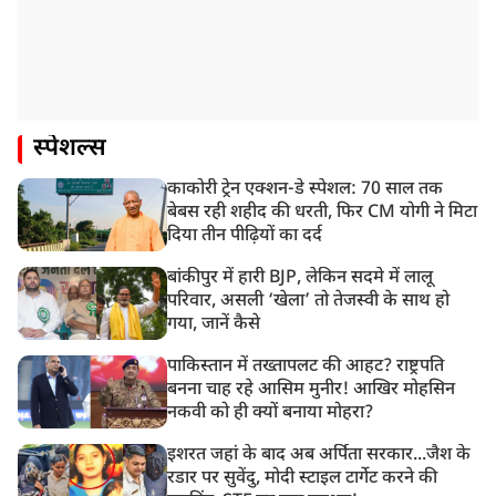
स्पेशल्स
काकोरी ट्रेन एक्शन-डे स्पेशल: 70 साल तक
बेबस रही शहीद की धरती, फिर CM योगी ने मिटा
दिया तीन पीढ़ियों का दर्द
बांकीपुर में हारी BJP, लेकिन सदमे में लालू
परिवार, असली ‘खेला’ तो तेजस्वी के साथ हो
गया, जानें कैसे
पाकिस्तान में तख्तापलट की आहट? राष्ट्रपति
बनना चाह रहे आसिम मुनीर! आखिर मोहसिन
नकवी को ही क्यों बनाया मोहरा?
इशरत जहां के बाद अब अर्पिता सरकार...जैश के
रडार पर सुवेंदु, मोदी स्टाइल टार्गेट करने की