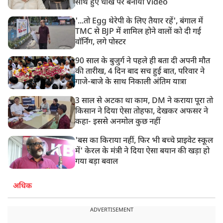
रांची: छात्रों और झारखंड सरकार के बीच आज होगी तीसरे दौर
साथ हुए धोखे पर बनाया Video
की बातचीत
'...तो Egg थेरेपी के लिए तैयार रहें', बंगाल में
TMC से BJP में शामिल होने वालों को दी गई
वॉर्निंग, लगे पोस्टर
90 साल के बुजुर्ग ने पहले ही बता दी अपनी मौत
की तारीख, 4 दिन बाद सच हुई बात, परिवार ने
गाजे-बाजे के साथ निकाली अंतिम यात्रा
3 साल से अटका था काम, DM ने कराया पूरा तो
किसान ने दिया ऐसा तोहफा, देखकर अफसर ने
कहा- इससे अनमोल कुछ नहीं
'बस का किराया नहीं, फिर भी बच्चे प्राइवेट स्कूल
में' केरल के मंत्री ने दिया ऐसा बयान की खड़ा हो
गया बड़ा बवाल
अधिक
ADVERTISEMENT