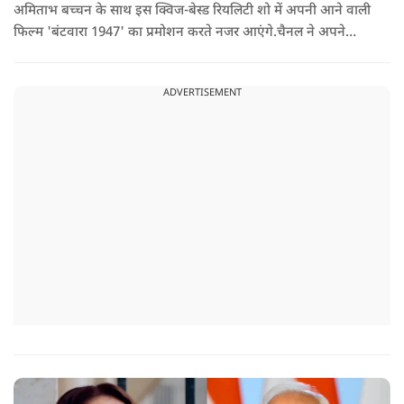
अमिताभ बच्चन के साथ इस क्विज-बेस्ड रियलिटी शो में अपनी आने वाली
फिल्म 'बंटवारा 1947' का प्रमोशन करते नजर आएंगे.चैनल ने अपने
इंस्टाग्राम पर एक नया प्रोमो शेयर किया है. इसमें आमिर खान मस्ती के मूड
में बिग बी से इस सीजन की थीम 'सोचना पड़ेगा' के बारे में सवाल करते
ADVERTISEMENT
दिख रहे हैं.