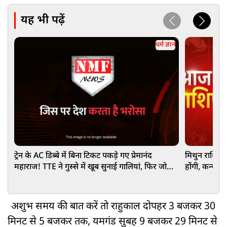
यह भी पढ़ें
धर्म ज्ञान
ट्रेन के AC डिब्बे में बिना टिकट पकड़े गए प्रेमानंद
मिथुन राशि वा
महाराज! TTE ने गुस्से में खूब सुनाई गालियां, फिर जो
होंगी, कन्या 
हुआ...
आपका दिन कै
अशुभ समय की बात करें तो राहुकाल दोपहर 3 बजकर 30
मिनट से 5 बजकर तक, यमगंड सुबह 9 बजकर 29 मिनट से