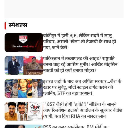
स्पेशल्स
बांकीपुर में हारी BJP, लेकिन सदमे में लालू
परिवार, असली ‘खेला’ तो तेजस्वी के साथ हो
गया, जानें कैसे
पाकिस्तान में तख्तापलट की आहट? राष्ट्रपति
बनना चाह रहे आसिम मुनीर! आखिर मोहसिन
नकवी को ही क्यों बनाया मोहरा?
इशरत जहां के बाद अब अर्पिता सरकार...जैश के
रडार पर सुवेंदु, मोदी स्टाइल टार्गेट करने की
प्लानिंग, STF का बड़ा एक्शन!
'1857 जैसी होगी 'क्रांति'!' मीडिया के सामने
आए रिजर्वेशन हटाओ आंदोलन के सूत्रधार वेदांश
त्यागी, बता दिया RHA का मास्टरप्लान
RSS का कट्टर स्वयंसेवक, PM मोदी का