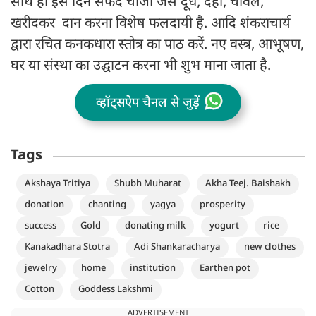
साथ ही इस दिन सफेद चीजों जैसे दूध, दही, चावल,
खरीदकर दान करना विशेष फलदायी है. आदि शंकराचार्य
द्वारा रचित कनकधारा स्तोत्र का पाठ करें. नए वस्त्र, आभूषण,
घर या संस्था का उद्घाटन करना भी शुभ माना जाता है.
व्हॉट्सऐप चैनल से जुड़ें
Tags
Akshaya Tritiya
Shubh Muharat
Akha Teej. Baishakh
donation
chanting
yagya
prosperity
success
Gold
donating milk
yogurt
rice
Kanakadhara Stotra
Adi Shankaracharya
new clothes
jewelry
home
institution
Earthen pot
Cotton
Goddess Lakshmi
ADVERTISEMENT