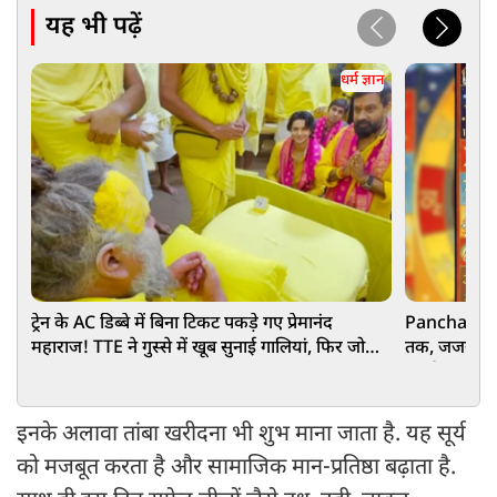
यह भी पढ़ें
धर्म ज्ञान
ट्रेन के AC डिब्बे में बिना टिकट पकड़े गए प्रेमानंद
Panchang 27
महाराज! TTE ने गुस्से में खूब सुनाई गालियां, फिर जो
तक, जजया-विजय
हुआ...
मुहूर्त, राहुका
इनके अलावा तांबा खरीदना भी शुभ माना जाता है. यह सूर्य
को मजबूत करता है और सामाजिक मान-प्रतिष्ठा बढ़ाता है.