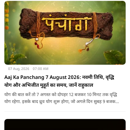
07 Aug, 2026
07:00 AM
Aaj Ka Panchang 7 August 2026: नवमी तिथि, वृद्धि
योग और अभिजीत मुहूर्त का समय, जानें राहुकाल
योग की बात करें तो 7 अगस्त को दोपहर 12 बजकर 10 मिनट तक वृद्धि
योग रहेगा. इसके बाद ध्रुव योग शुरू होगा, जो अगले दिन सुबह 9 बजकर
1 मिनट तक रहेगा. वृद्धि योग को उन्नति और तरक्की से जुड़ा माना जाता
है, जबकि ध्रुव योग मजबूती का संकेत देता है.