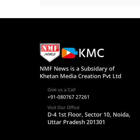
NMF News is a Subsidary of
Khetan Media Creation Pvt Ltd
Give us a Call
+91-080767 27261
Visit Our Office
D-4 1st Floor, Sector 10, Noida,
Uttar Pradesh 201301