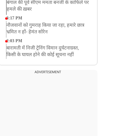
बंगाल की पूर्व सीएम ममता बनर्जी के काफिले पर
हमले की ख़बर
3:17 PM
नौजवानों को गुमराह किया जा रहा, हमारे छात्र
भ्रमित न हों- हेमंत सोरेन
2:03 PM
बारामती में निजी ट्रेनिंग विमान दुर्घटनाग्रस्त,
किसी के घायल होने की कोई सूचना नहीं
12:16 PM
JPSC परीक्षा विवाद: अनशन पर बैठे छात्र नेता
ADVERTISEMENT
देवेंद्र महतो की तबीयत बिगड़ी
10:44 AM
रांचीः छात्रों के समर्थन में विधायक जयराम महतो
ने शुरू किया निर्जला उपवास
10:42 AM
NIA ने मलप्पुरम विस्फोटक केस में मुख्य
साजिशकर्ता को गिरफ्तार किया
8:26 AM