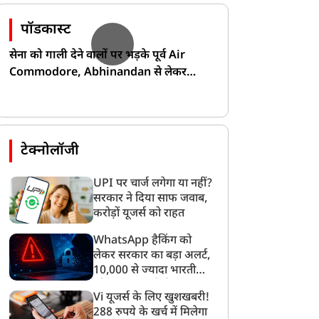
पॉडकास्ट
सेना को गाली देने वालों पर भड़के पूर्व Air
Commodore, Abhinandan से लेकर
Pakistan के डर की खोली पोल!
टेक्नोलॉजी
UPI पर चार्ज लगेगा या नहीं?
सरकार ने दिया साफ जवाब,
करोड़ों यूजर्स को राहत
WhatsApp हैकिंग को
लेकर सरकार का बड़ा अलर्ट,
10,000 से ज्यादा भारतीयों
को साइबर हमले से बचाया
Vi यूजर्स के लिए खुशखबरी!
गया
288 रुपये के खर्च में मिलेगा