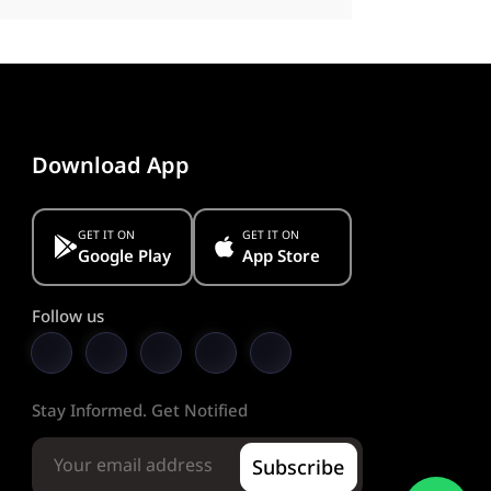
Download App
GET IT ON
GET IT ON
Google Play
App Store
Follow us
Stay Informed. Get Notified
Subscribe