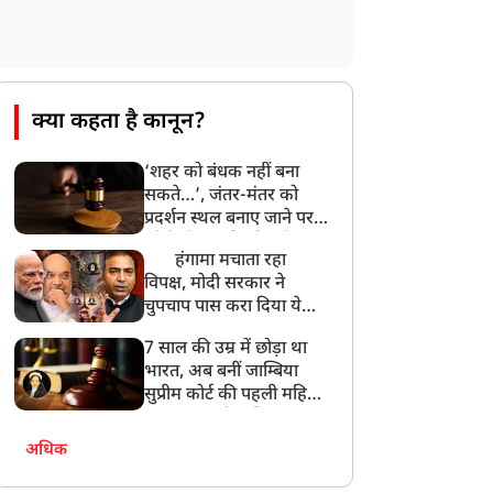
PM मोदी को आया अमेरिकी उपराष्ट्रपति जेडी
वेंस का फोन, रणनीतिक मुद्दों पर हुई बात
8:23 AM
रांची: छात्रों और झारखंड सरकार के बीच आज
होगी तीसरे दौर की बातचीत
क्या कहता है कानून?
8:22 AM
‘शहर को बंधक नहीं बना
देशभर में आज से 'हर घर तिरंगा' अभियान,
सकते…’, जंतर-मंतर को
सीएम योगी लखनऊ में करेंगे यात्रा का शुभारंभ
प्रदर्शन स्थल बनाए जाने पर
कोर्ट को आपत्ति, दिल्ली
हंगामा मचाता रहा
पुलिस से मांगा जवाब
विपक्ष, मोदी सरकार ने
चुपचाप पास करा दिया ये
तगड़ा कानून ! Ashwini
7 साल की उम्र में छोड़ा था
Upadhyay
भारत, अब बनीं जाम्बिया
सुप्रीम कोर्ट की पहली महिला
जज… कहानी जस्टिस आभा
नायर पटेल की
अधिक