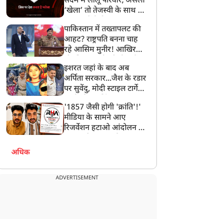
सदमे में लालू परिवार, असली
‘खेला’ तो तेजस्वी के साथ हो
गया, जानें कैसे
पाकिस्तान में तख्तापलट की
आहट? राष्ट्रपति बनना चाह
रहे आसिम मुनीर! आखिर
मोहसिन नकवी को ही क्यों
इशरत जहां के बाद अब
बनाया मोहरा?
अर्पिता सरकार...जैश के रडार
पर सुवेंदु, मोदी स्टाइल टार्गेट
करने की प्लानिंग, STF का
'1857 जैसी होगी 'क्रांति'!'
बड़ा एक्शन!
मीडिया के सामने आए
रिजर्वेशन हटाओ आंदोलन के
सूत्रधार वेदांश त्यागी, बता
दिया RHA का मास्टरप्लान
अधिक
ADVERTISEMENT