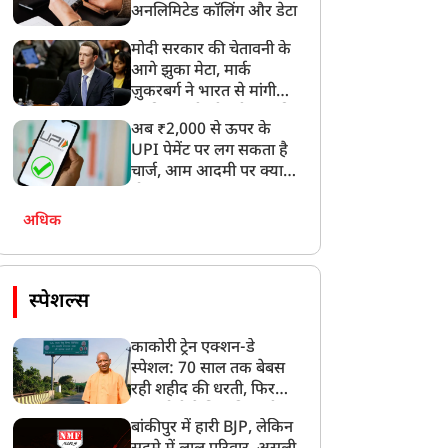
अनलिमिटेड कॉलिंग और डेटा
मोदी सरकार की चेतावनी के
आगे झुका मेटा, मार्क
ज़ुकरबर्ग ने भारत से मांगी
माफ़ी, गलती भी स्वीकार की
अब ₹2,000 से ऊपर के
UPI पेमेंट पर लग सकता है
चार्ज, आम आदमी पर क्या
होगा असर?
अधिक
स्पेशल्स
काकोरी ट्रेन एक्शन-डे
स्पेशल: 70 साल तक बेबस
रही शहीद की धरती, फिर
CM योगी ने मिटा दिया तीन
बांकीपुर में हारी BJP, लेकिन
पीढ़ियों का दर्द