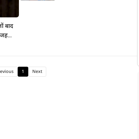
ों बाद
 वजह
evious
1
Next