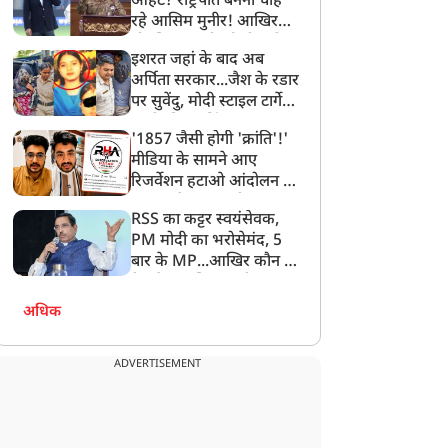
आहट? राष्ट्रपति बनना चाह
रहे आसिम मुनीर! आखिर
मोहसिन नकवी को ही क्यों
इशरत जहां के बाद अब
बनाया मोहरा?
अर्पिता सरकार...जैश के रडार
पर सुवेंदु, मोदी स्टाइल टार्गेट
करने की प्लानिंग, STF का
'1857 जैसी होगी 'क्रांति'!'
बड़ा एक्शन!
मीडिया के सामने आए
रिजर्वेशन हटाओ आंदोलन के
सूत्रधार वेदांश त्यागी, बता
RSS का कट्टर स्वयंसेवक,
दिया RHA का मास्टरप्लान
PM मोदी का भरोसेमंद, 5
बार के MP...आखिर कौन हैं
देश के नए शिक्षा मंत्री प्रह्लाद
जोशी?
अधिक
ADVERTISEMENT