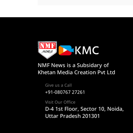
NMF News is a Subsidary of
Khetan Media Creation Pvt Ltd
Give us a Call
+91-080767 27261
Visit Our Office
D-4 1st Floor, Sector 10, Noida,
Uttar Pradesh 201301