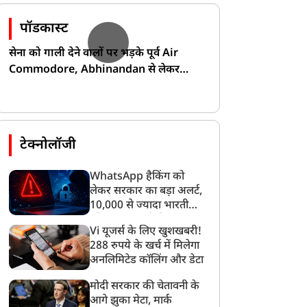
पॉडकास्ट
सेना को गाली देने वालों पर भड़के पूर्व Air
Commodore, Abhinandan से लेकर
Pakistan के डर की खोली पोल!
टेक्नोलॉजी
WhatsApp हैकिंग को
लेकर सरकार का बड़ा अलर्ट,
10,000 से ज्यादा भारतीयों
को साइबर हमले से बचाया
Vi यूजर्स के लिए खुशखबरी!
गया
288 रुपये के खर्च में मिलेगा
अनलिमिटेड कॉलिंग और डेटा
मोदी सरकार की चेतावनी के
आगे झुका मेटा, मार्क