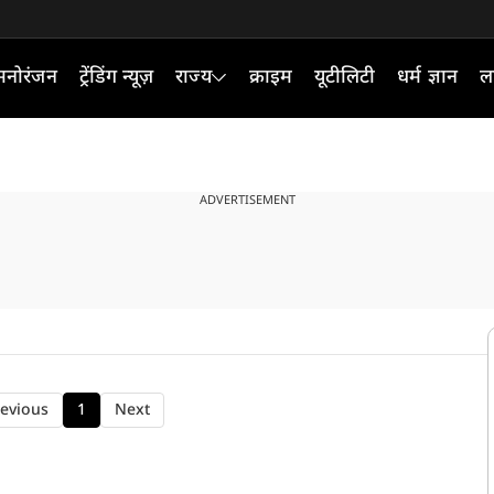
मनोरंजन
ट्रेंडिंग न्यूज़
राज्य
क्राइम
यूटीलिटी
धर्म ज्ञान
ल
ADVERTISEMENT
evious
1
Next