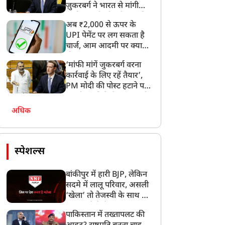
ज़ुकरबर्ग ने भारत से मांगी
माफ़ी, गलती भी स्वीकार की
अब ₹2,000 से ऊपर के
UPI पेमेंट पर लग सकता है
चार्ज, आम आदमी पर क्या
होगा असर?
‘मांफी मांगें जुकरबर्ग वरना
कार्रवाई के लिए रहें तैयार’,
PM मोदी की पोस्ट हटाने पर
संसदीय समिति ने Meta को
लगाई फटकार
अधिक
स्पेशल्स
बांकीपुर में हारी BJP, लेकिन
सदमे में लालू परिवार, असली
‘खेला’ तो तेजस्वी के साथ हो
गया, जानें कैसे
पाकिस्तान में तख्तापलट की