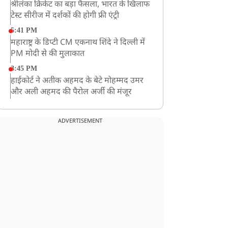
श्रीलंका क्रिकेट का बड़ा फैसला, भारत के खिलाफ
टेस्ट सीरीज में दर्शकों की होगी फ्री एंट्री
5:41 PM
महाराष्ट्र के डिप्टी CM एकनाथ शिंदे ने दिल्ली में
PM मोदी से की मुलाकात
3:45 PM
हाईकोर्ट ने अतीक अहमद के बेटे मोहम्मद उमर
और अली अहमद की पैरोल अर्जी की मंजूर
12:59 PM
CM योगी का सपा पर हमला, कहा- वोट बैंक की
ADVERTISEMENT
राजनीति ने कारीगरों का सम्मान छीना
10:57 AM
रांची में अनशनकारी राहुल की तबीयत बिगड़ी!
अस्पताल में कराया गया भर्ती
9:20 AM
CBI का बड़ा खुलासा, NTA के एक्सपर्ट्स ने ही
लीक कराया NEET-UG का पेपर
8:19 AM