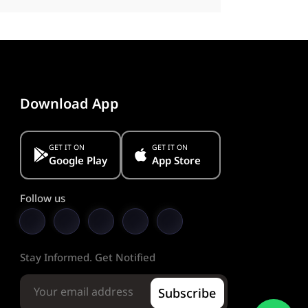
Download App
GET IT ON
GET IT ON
Google Play
App Store
Follow us
Stay Informed. Get Notified
Subscribe