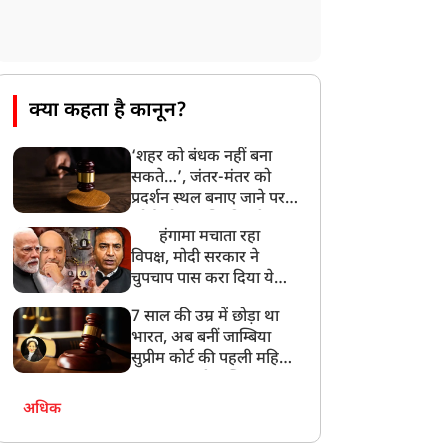
उत्तराखंड: हरिद्वार में गंगा उफान पर, जलस्तर में
बढ़ोतरी
8:18 AM
UP: लखनऊ में चलती कार में लगी आग, युवक
की जिंदा जलकर मौत
क्या कहता है कानून?
‘शहर को बंधक नहीं बना
सकते…’, जंतर-मंतर को
प्रदर्शन स्थल बनाए जाने पर
कोर्ट को आपत्ति, दिल्ली
हंगामा मचाता रहा
पुलिस से मांगा जवाब
विपक्ष, मोदी सरकार ने
चुपचाप पास करा दिया ये
तगड़ा कानून ! Ashwini
7 साल की उम्र में छोड़ा था
Upadhyay
भारत, अब बनीं जाम्बिया
सुप्रीम कोर्ट की पहली महिला
जज… कहानी जस्टिस आभा
नायर पटेल की
अधिक