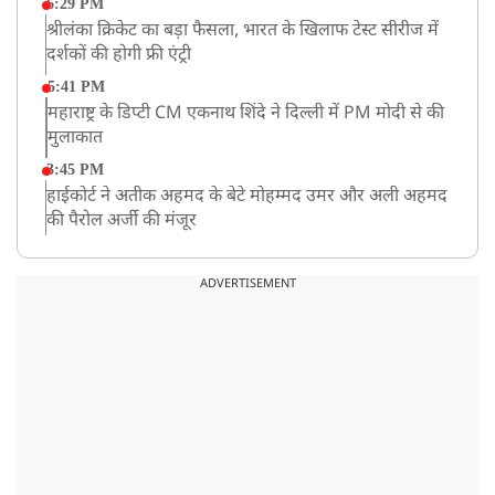
6:29 PM
श्रीलंका क्रिकेट का बड़ा फैसला, भारत के खिलाफ टेस्ट सीरीज में
दर्शकों की होगी फ्री एंट्री
5:41 PM
महाराष्ट्र के डिप्टी CM एकनाथ शिंदे ने दिल्ली में PM मोदी से की
मुलाकात
3:45 PM
हाईकोर्ट ने अतीक अहमद के बेटे मोहम्मद उमर और अली अहमद
की पैरोल अर्जी की मंजूर
12:59 PM
CM योगी का सपा पर हमला, कहा- वोट बैंक की राजनीति ने
ADVERTISEMENT
कारीगरों का सम्मान छीना
10:57 AM
रांची में अनशनकारी राहुल की तबीयत बिगड़ी! अस्पताल में कराया
गया भर्ती
9:20 AM
CBI का बड़ा खुलासा, NTA के एक्सपर्ट्स ने ही लीक कराया
NEET-UG का पेपर