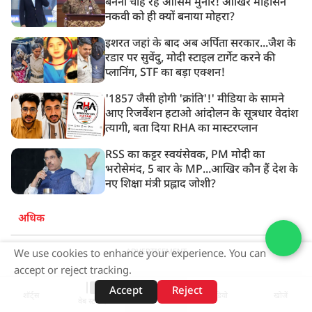
बनना चाह रहे आसिम मुनीर! आखिर मोहसिन
नकवी को ही क्यों बनाया मोहरा?
इशरत जहां के बाद अब अर्पिता सरकार...जैश के
रडार पर सुवेंदु, मोदी स्टाइल टार्गेट करने की
प्लानिंग, STF का बड़ा एक्शन!
'1857 जैसी होगी 'क्रांति'!' मीडिया के सामने
आए रिजर्वेशन हटाओ आंदोलन के सूत्रधार वेदांश
त्यागी, बता दिया RHA का मास्टरप्लान
RSS का कट्टर स्वयंसेवक, PM मोदी का
भरोसेमंद, 5 बार के MP...आखिर कौन हैं देश के
नए शिक्षा मंत्री प्रह्लाद जोशी?
अधिक
ADVERTISEMENT
We use cookies to enhance your experience. You can
accept or reject tracking.
Accept
Reject
शॉर्ट्स
होम
वीडियो
खोजें
वेब स्टोरीज़