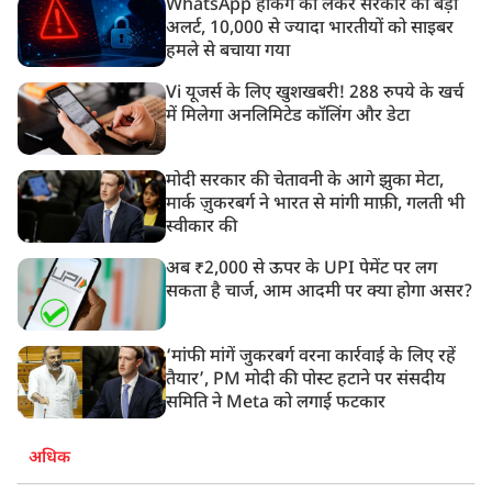
WhatsApp हैकिंग को लेकर सरकार का बड़ा
अलर्ट, 10,000 से ज्यादा भारतीयों को साइबर
हमले से बचाया गया
Vi यूजर्स के लिए खुशखबरी! 288 रुपये के खर्च
में मिलेगा अनलिमिटेड कॉलिंग और डेटा
मोदी सरकार की चेतावनी के आगे झुका मेटा,
मार्क ज़ुकरबर्ग ने भारत से मांगी माफ़ी, गलती भी
स्वीकार की
अब ₹2,000 से ऊपर के UPI पेमेंट पर लग
सकता है चार्ज, आम आदमी पर क्या होगा असर?
‘मांफी मांगें जुकरबर्ग वरना कार्रवाई के लिए रहें
तैयार’, PM मोदी की पोस्ट हटाने पर संसदीय
समिति ने Meta को लगाई फटकार
अधिक