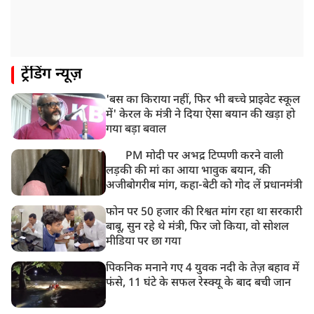
8:19 AM
उत्तराखंड: हरिद्वार में गंगा उफान पर, जलस्तर में बढ़ोतरी
8:18 AM
ट्रेंडिंग न्यूज़
UP: लखनऊ में चलती कार में लगी आग, युवक की जिंदा जलकर
मौत
'बस का किराया नहीं, फिर भी बच्चे प्राइवेट स्कूल
में' केरल के मंत्री ने दिया ऐसा बयान की खड़ा हो
गया बड़ा बवाल
PM मोदी पर अभद्र टिप्पणी करने वाली
लड़की की मां का आया भावुक बयान, की
अजीबोगरीब मांग, कहा-बेटी को गोद लें प्रधानमंत्री
फोन पर 50 हजार की रिश्वत मांग रहा था सरकारी
बाबू, सुन रहे थे मंत्री, फिर जो किया, वो सोशल
मीडिया पर छा गया
पिकनिक मनाने गए 4 युवक नदी के तेज़ बहाव में
फंसे, 11 घंटे के सफल रेस्क्यू के बाद बची जान