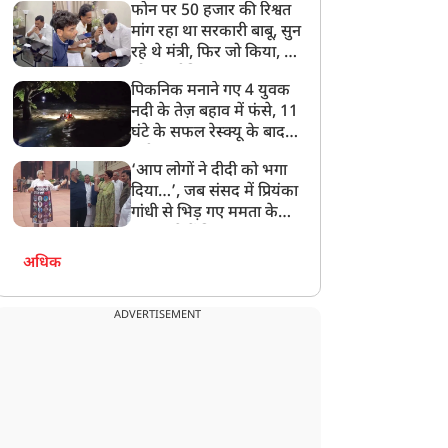
फोन पर 50 हजार की रिश्वत
बेटी को गोद लें प्रधानमंत्री
मांग रहा था सरकारी बाबू, सुन
रहे थे मंत्री, फिर जो किया, वो
सोशल मीडिया पर छा गया
पिकनिक मनाने गए 4 युवक
नदी के तेज़ बहाव में फंसे, 11
घंटे के सफल रेस्क्यू के बाद
बची जान
‘आप लोगों ने दीदी को भगा
दिया…’, जब संसद में प्रियंका
गांधी से भिड़ गए ममता के
सांसद, देखें दिलचस्प Video
अधिक
ADVERTISEMENT