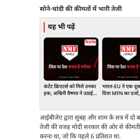
सोने-चांदी की कीमतों में भारी तेजी
यह भी पढ़ें
बिज़नेस
कंटेंट क्रिएटर्स को मिले उनका
भारत-EU ने एक दूस
हक, अश्विनी वैष्णव ने उठाई
दिया MFN का दर्जा
निष्पक्ष कमाई की मांग
के लिए बढ़ी टेंशन, जान
इसका मतलब!
आईबीजेए द्वारा सुबह और शाम के सत्र में दो बा
तेजी की वजह मोदी सरकार की ओर से कीमती 
करना था, जो कि पहले 6 प्रतिशत था.