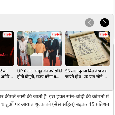
बिज़नेस
बिज़नेस
बिज़नेस
रे को
UP में टाटा समूह की उपस्थिति
56 साल पुराना बिल देख उड़
स
, अमेरिका
होगी दोगुनी, राज्य बनेगा बड़ा
जाएंगे होश! 20 ग्राम सोने की
च
ें क्या है
Export हब, अगले 5 सालों में
चेन के लिए दिए थे इतने पैसे,
2
तेजी से बढ़ेगा निवेश और
कुरकुरे से भी सस्ती थी चांदी!
रोजगार
र कीमतें जारी की जाती हैं. इस हफ्ते सोने-चांदी की कीमतों में
धातुओं पर आयात शुल्क को (सेस सहित) बढ़कर 15 प्रतिशत