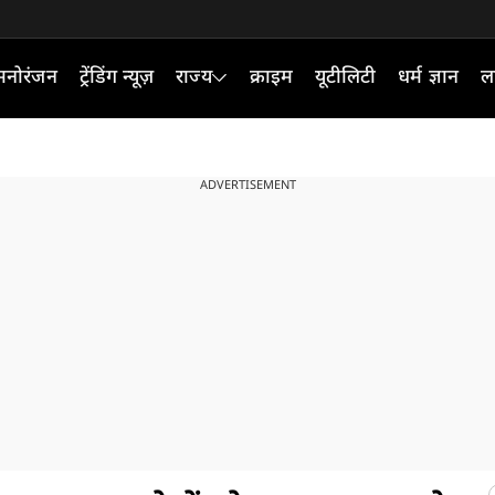
मनोरंजन
ट्रेंडिंग न्यूज़
राज्य
क्राइम
यूटीलिटी
धर्म ज्ञान
ल
ADVERTISEMENT