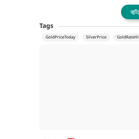
व्हॉ
Tags
GoldPriceToday
SilverPrice
GoldRateHi