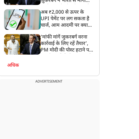
ज़ुकरबर्ग ने भारत से मांगी
माफ़ी, गलती भी स्वीकार की
अब ₹2,000 से ऊपर के
UPI पेमेंट पर लग सकता है
चार्ज, आम आदमी पर क्या
होगा असर?
‘मांफी मांगें जुकरबर्ग वरना
कार्रवाई के लिए रहें तैयार’,
PM मोदी की पोस्ट हटाने पर
संसदीय समिति ने Meta को
लगाई फटकार
अधिक
ADVERTISEMENT