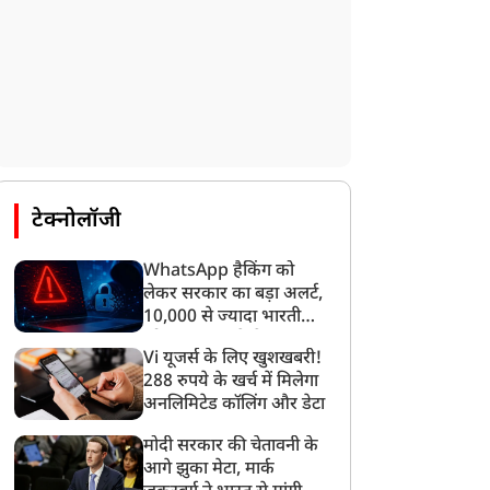
बिज़नेस
बिज़नेस
टेक्नोलॉजी
WhatsApp हैकिंग को
लेकर सरकार का बड़ा अलर्ट,
ोने की धीमी चाल, लेकिन
अमेरिका-ईरान के बीच जंग का
10,000 से ज्यादा भारतीयों
ांदी ने पकड़ी तेज रफ्तार,
असर, कच्चे तेल की कीमतों में
को साइबर हमले से बचाया
.73 लाख रुपये के पार, जानें
उछाल, 1 प्रतिशत तक महंगा
Vi यूजर्स के लिए खुशखबरी!
गया
आज के ताजा भाव
हुआ क्रूड ऑयल
288 रुपये के खर्च में मिलेगा
अनलिमिटेड कॉलिंग और डेटा
मोदी सरकार की चेतावनी के
आगे झुका मेटा, मार्क