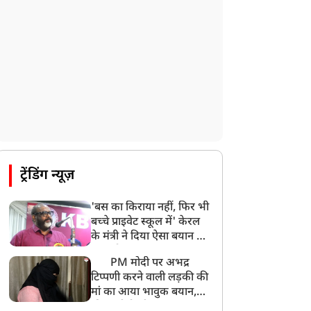
CBI का बड़ा खुलासा, NTA के एक्सपर्ट्स ने ही
लीक कराया NEET-UG का पेपर
8:19 AM
उत्तराखंड: हरिद्वार में गंगा उफान पर, जलस्तर में
बढ़ोतरी
8:18 AM
UP: लखनऊ में चलती कार में लगी आग, युवक
की जिंदा जलकर मौत
ट्रेंडिंग न्यूज़
'बस का किराया नहीं, फिर भी
बच्चे प्राइवेट स्कूल में' केरल
के मंत्री ने दिया ऐसा बयान की
खड़ा हो गया बड़ा बवाल
PM मोदी पर अभद्र
टिप्पणी करने वाली लड़की की
मां का आया भावुक बयान,
की अजीबोगरीब मांग, कहा-