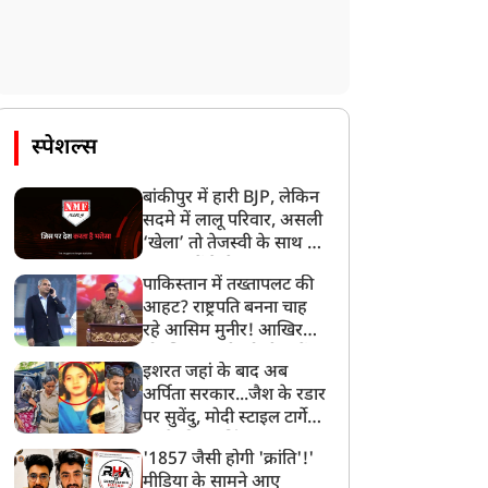
स्पेशल्स
बांकीपुर में हारी BJP, लेकिन
सदमे में लालू परिवार, असली
‘खेला’ तो तेजस्वी के साथ हो
गया, जानें कैसे
पाकिस्तान में तख्तापलट की
आहट? राष्ट्रपति बनना चाह
रहे आसिम मुनीर! आखिर
मोहसिन नकवी को ही क्यों
इशरत जहां के बाद अब
बनाया मोहरा?
अर्पिता सरकार...जैश के रडार
पर सुवेंदु, मोदी स्टाइल टार्गेट
करने की प्लानिंग, STF का
'1857 जैसी होगी 'क्रांति'!'
बड़ा एक्शन!
मीडिया के सामने आए