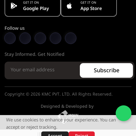
GET IT ON
GET IT ON
Google Play
App Store
Follow us
Stay Informed. Get Notified
Subscribe
Copyright © 2026 KMC PVT. LTD. All Rights Reserved.
Designed & Developed by
We use cookies to enhance your experience. You can
accept or reject tracking.