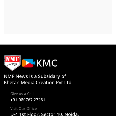
NMF News is a Subsidary of
Khetan Media Creation Pvt Ltd
Give us a Call
+91-080767 27261
Visit Our Office
D-4 1st Floor, Sector 10, Noida,