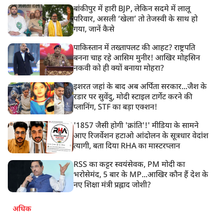
बांकीपुर में हारी BJP, लेकिन सदमे में लालू
परिवार, असली ‘खेला’ तो तेजस्वी के साथ हो
गया, जानें कैसे
पाकिस्तान में तख्तापलट की आहट? राष्ट्रपति
बनना चाह रहे आसिम मुनीर! आखिर मोहसिन
नकवी को ही क्यों बनाया मोहरा?
इशरत जहां के बाद अब अर्पिता सरकार...जैश के
रडार पर सुवेंदु, मोदी स्टाइल टार्गेट करने की
प्लानिंग, STF का बड़ा एक्शन!
'1857 जैसी होगी 'क्रांति'!' मीडिया के सामने
आए रिजर्वेशन हटाओ आंदोलन के सूत्रधार वेदांश
त्यागी, बता दिया RHA का मास्टरप्लान
RSS का कट्टर स्वयंसेवक, PM मोदी का
भरोसेमंद, 5 बार के MP...आखिर कौन हैं देश के
नए शिक्षा मंत्री प्रह्लाद जोशी?
अधिक