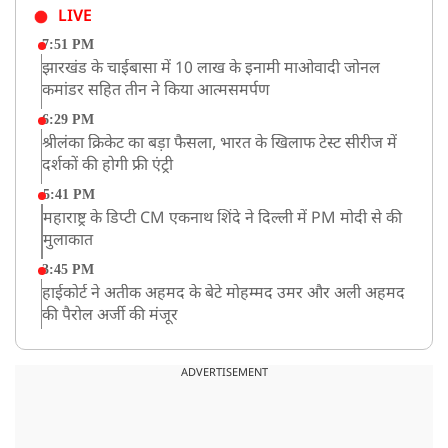
LIVE
7:51 PM
झारखंड के चाईबासा में 10 लाख के इनामी माओवादी जोनल
कमांडर सहित तीन ने किया आत्मसमर्पण
6:29 PM
श्रीलंका क्रिकेट का बड़ा फैसला, भारत के खिलाफ टेस्ट सीरीज में
दर्शकों की होगी फ्री एंट्री
5:41 PM
महाराष्ट्र के डिप्टी CM एकनाथ शिंदे ने दिल्ली में PM मोदी से की
मुलाकात
3:45 PM
हाईकोर्ट ने अतीक अहमद के बेटे मोहम्मद उमर और अली अहमद
की पैरोल अर्जी की मंजूर
12:59 PM
CM योगी का सपा पर हमला, कहा- वोट बैंक की राजनीति ने
ADVERTISEMENT
कारीगरों का सम्मान छीना
10:57 AM
रांची में अनशनकारी राहुल की तबीयत बिगड़ी! अस्पताल में कराया