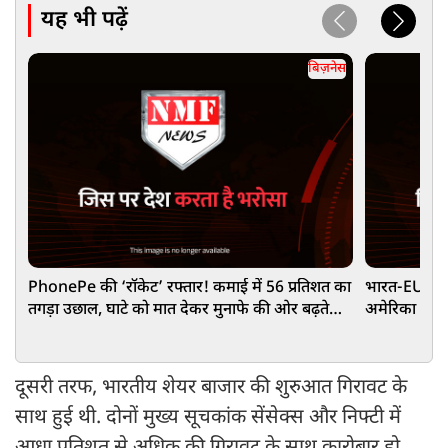
यह भी पढ़ें
बिज़नेस
PhonePe की ‘रॉकेट’ रफ्तार! कमाई में 56 प्रतिशत का
भारत-EU ने ए
तगड़ा उछाल, घाटे को मात देकर मुनाफे की ओर बढ़ते
अमेरिका के लि
कदम
दूसरी तरफ, भारतीय शेयर बाजार की शुरुआत गिरावट के
साथ हुई थी. दोनों मुख्य सूचकांक सेंसेक्स और निफ्टी में