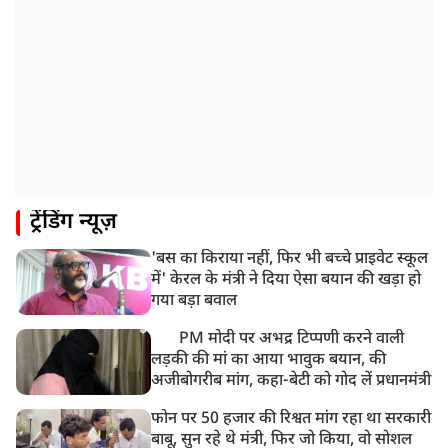
गया भर्ती
9:20 AM
CBI का बड़ा खुलासा, NTA के एक्सपर्ट्स ने ही लीक कराया
NEET-UG का पेपर
8:19 AM
उत्तराखंड: हरिद्वार में गंगा उफान पर, जलस्तर में बढ़ोतरी
8:18 AM
ट्रेंडिंग न्यूज़
UP: लखनऊ में चलती कार में लगी आग, युवक की जिंदा जलकर
मौत
'बस का किराया नहीं, फिर भी बच्चे प्राइवेट स्कूल
में' केरल के मंत्री ने दिया ऐसा बयान की खड़ा हो
गया बड़ा बवाल
PM मोदी पर अभद्र टिप्पणी करने वाली
लड़की की मां का आया भावुक बयान, की
अजीबोगरीब मांग, कहा-बेटी को गोद लें प्रधानमंत्री
फोन पर 50 हजार की रिश्वत मांग रहा था सरकारी
बाबू, सुन रहे थे मंत्री, फिर जो किया, वो सोशल