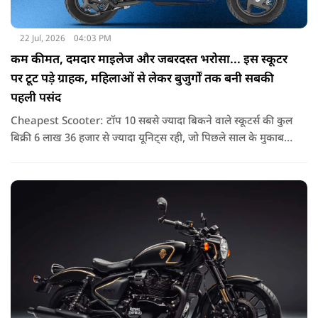
22 Jul, 2026
04:03 PM
कम कीमत, दमदार माइलेज और जबरदस्त भरोसा... इस स्कूटर
पर टूट पड़े ग्राहक, महिलाओं से लेकर बुजुर्गों तक बनी सबकी
पहली पसंद
Cheapest Scooter: टॉप 10 सबसे ज्यादा बिकने वाले स्कूटर्स की कुल
बिक्री 6 लाख 36 हजार से ज्यादा यूनिट्स रही, जो पिछले साल के मुकाबले
करीब 38 प्रतिशत की बढ़ोतरी है. यह दिखाता है कि अब भी भारतीय
परिवारों की पहली पसंद स्कूटर ही बने हुए हैं.