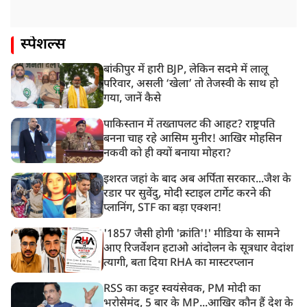
स्पेशल्स
बांकीपुर में हारी BJP, लेकिन सदमे में लालू
परिवार, असली ‘खेला’ तो तेजस्वी के साथ हो
गया, जानें कैसे
पाकिस्तान में तख्तापलट की आहट? राष्ट्रपति
बनना चाह रहे आसिम मुनीर! आखिर मोहसिन
नकवी को ही क्यों बनाया मोहरा?
इशरत जहां के बाद अब अर्पिता सरकार...जैश के
रडार पर सुवेंदु, मोदी स्टाइल टार्गेट करने की
प्लानिंग, STF का बड़ा एक्शन!
'1857 जैसी होगी 'क्रांति'!' मीडिया के सामने
आए रिजर्वेशन हटाओ आंदोलन के सूत्रधार वेदांश
त्यागी, बता दिया RHA का मास्टरप्लान
RSS का कट्टर स्वयंसेवक, PM मोदी का
भरोसेमंद, 5 बार के MP...आखिर कौन हैं देश के