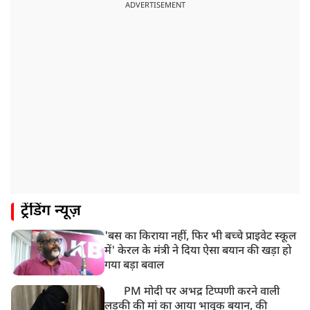
CM योगी का सपा पर हमला, कहा- वोट बैंक की राजनीति ने
ADVERTISEMENT
कारीगरों का सम्मान छीना
10:57 AM
रांची में अनशनकारी राहुल की तबीयत बिगड़ी! अस्पताल में कराया
गया भर्ती
9:20 AM
CBI का बड़ा खुलासा, NTA के एक्सपर्ट्स ने ही लीक कराया
NEET-UG का पेपर
8:19 AM
उत्तराखंड: हरिद्वार में गंगा उफान पर, जलस्तर में बढ़ोतरी
8:18 AM
ट्रेंडिंग न्यूज़
UP: लखनऊ में चलती कार में लगी आग, युवक की जिंदा जलकर
मौत
'बस का किराया नहीं, फिर भी बच्चे प्राइवेट स्कूल
में' केरल के मंत्री ने दिया ऐसा बयान की खड़ा हो
गया बड़ा बवाल
PM मोदी पर अभद्र टिप्पणी करने वाली
लड़की की मां का आया भावुक बयान, की