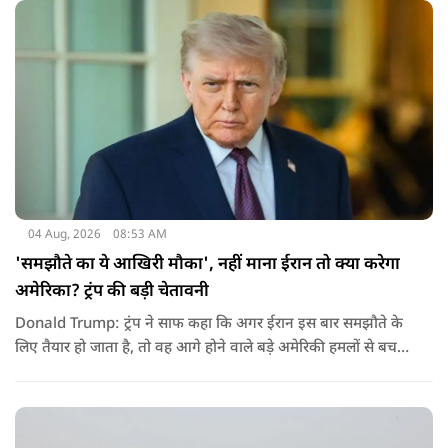
04 Aug, 2026
08:53 AM
'समझौते का ये आखिरी मौका', नहीं माना ईरान तो क्या करेगा
अमेरिका? ट्रंप की बड़ी चेतावनी
Donald Trump: ट्रंप ने साफ कहा कि अगर ईरान इस बार समझौते के
लिए तैयार हो जाता है, तो वह आगे होने वाले बड़े अमेरिकी हमलों से बच
सकता है. लेकिन अगर बातचीत बेनतिजा रही, तो अमेरिका और ज्यादा
सख्त कदम उठाने से पीछे नहीं हटेग.