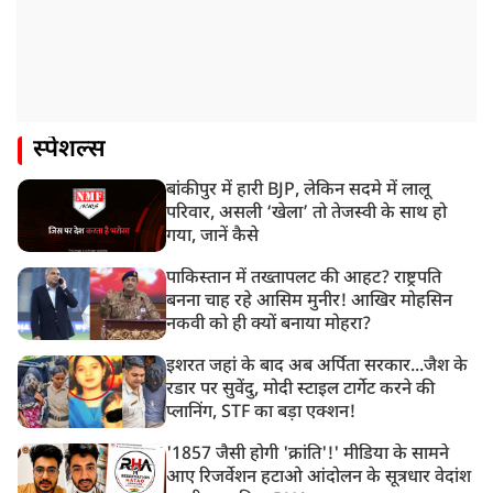
स्पेशल्स
बांकीपुर में हारी BJP, लेकिन सदमे में लालू
परिवार, असली ‘खेला’ तो तेजस्वी के साथ हो
गया, जानें कैसे
पाकिस्तान में तख्तापलट की आहट? राष्ट्रपति
बनना चाह रहे आसिम मुनीर! आखिर मोहसिन
नकवी को ही क्यों बनाया मोहरा?
इशरत जहां के बाद अब अर्पिता सरकार...जैश के
रडार पर सुवेंदु, मोदी स्टाइल टार्गेट करने की
प्लानिंग, STF का बड़ा एक्शन!
'1857 जैसी होगी 'क्रांति'!' मीडिया के सामने
आए रिजर्वेशन हटाओ आंदोलन के सूत्रधार वेदांश