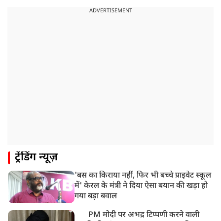
UP: लखनऊ में चलती कार में लगी आग, युवक की जिंदा जलकर
ADVERTISEMENT
मौत
ट्रेंडिंग न्यूज़
'बस का किराया नहीं, फिर भी बच्चे प्राइवेट स्कूल
में' केरल के मंत्री ने दिया ऐसा बयान की खड़ा हो
गया बड़ा बवाल
PM मोदी पर अभद्र टिप्पणी करने वाली