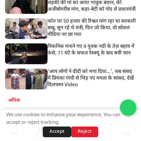
लड़की की मां का आया भावुक बयान, की
अजीबोगरीब मांग, कहा-बेटी को गोद लें प्रधानमंत्री
फोन पर 50 हजार की रिश्वत मांग रहा था सरकारी
बाबू, सुन रहे थे मंत्री, फिर जो किया, वो सोशल
मीडिया पर छा गया
पिकनिक मनाने गए 4 युवक नदी के तेज़ बहाव में
फंसे, 11 घंटे के सफल रेस्क्यू के बाद बची जान
‘आप लोगों ने दीदी को भगा दिया…’, जब संसद
में प्रियंका गांधी से भिड़ गए ममता के सांसद, देखें
दिलचस्प Video
अधिक
We use cookies to enhance your experience. You can
ADVERTISEMENT
accept or reject tracking.
Accept
Reject
शॉर्ट्स
होम
वीडियो
खोजें
वेब स्टोरीज़