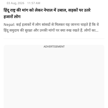
03 Aug, 2026
11:57 AM
हिंदू राष्ट्र की मांग को लेकर नेपाल में उबाल, सड़कों पर उतरे
हजारों लोग
Nepal: कई इलाकों में लोग सांसदों से मिलकर यह जानना चाहते हैं कि वे
हिंदू समुदाय की सुरक्षा और उनकी मांगों पर क्या रुख रखते हैं. लोगों का
कहना है कि उन्होंने बदलाव की उम्मीद के साथ अपने नेताओं को चुना था,
इसलिए अब वे चाहते हैं कि उनके प्रतिनिधि इस मुद्दे पर खुलकर अपनी
ADVERTISEMENT
बात रखें और संसद में भी उनकी आवाज उठाएं.