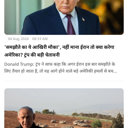
04 Aug, 2026
08:53 AM
'समझौते का ये आखिरी मौका', नहीं माना ईरान तो क्या करेगा
अमेरिका? ट्रंप की बड़ी चेतावनी
Donald Trump: ट्रंप ने साफ कहा कि अगर ईरान इस बार समझौते के
लिए तैयार हो जाता है, तो वह आगे होने वाले बड़े अमेरिकी हमलों से बच
सकता है. लेकिन अगर बातचीत बेनतिजा रही, तो अमेरिका और ज्यादा
सख्त कदम उठाने से पीछे नहीं हटेग.