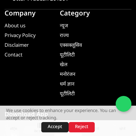
Company
Category
About us
न्यूज
Privacy Policy
राज्य
Disclaimer
एक्सक्लूसिव
Contact
यूटीलिटी
खेल
मनोरंजन
धर्म ज्ञान
यूटीलिटी
We use cookies to enhance your experience. You can
Download App
accept or reject tracking.
Accept
Reject
शॉर्ट्स
होम
वीडियो
खोजें
वेब स्टोरीज़
GET IT ON
GET IT ON