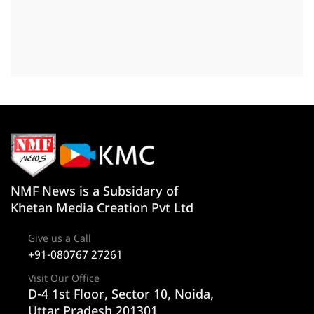
NMF News is a Subsidary of
Khetan Media Creation Pvt Ltd
Give us a Call
+91-080767 27261
Visit Our Office
D-4 1st Floor, Sector 10, Noida,
Uttar Pradesh 201301