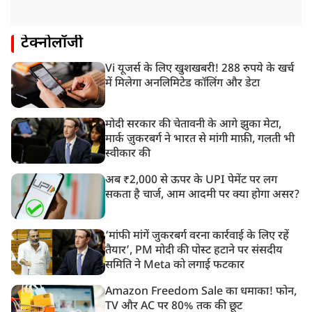
टेक्नोलॉजी
Vi यूजर्स के लिए खुशखबरी! 288 रुपये के खर्च
में मिलेगा अनलिमिटेड कॉलिंग और डेटा
मोदी सरकार की चेतावनी के आगे झुका मेटा,
मार्क ज़ुकरबर्ग ने भारत से मांगी माफ़ी, गलती भी
स्वीकार की
अब ₹2,000 से ऊपर के UPI पेमेंट पर लग
सकता है चार्ज, आम आदमी पर क्या होगा असर?
‘मांफी मांगें जुकरबर्ग वरना कार्रवाई के लिए रहें
तैयार’, PM मोदी की पोस्ट हटाने पर संसदीय
समिति ने Meta को लगाई फटकार
Amazon Freedom Sale का धमाका! फोन,
TV और AC पर 80% तक की छूट