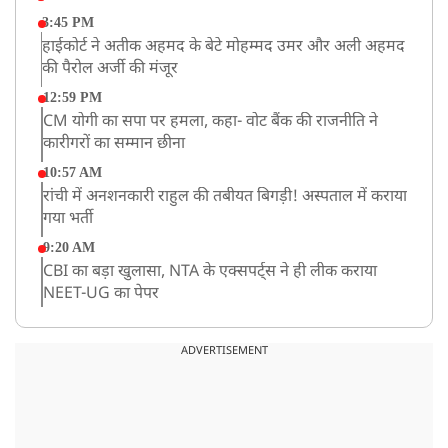
3:45 PM
हाईकोर्ट ने अतीक अहमद के बेटे मोहम्मद उमर और अली अहमद
की पैरोल अर्जी की मंजूर
12:59 PM
CM योगी का सपा पर हमला, कहा- वोट बैंक की राजनीति ने
कारीगरों का सम्मान छीना
10:57 AM
रांची में अनशनकारी राहुल की तबीयत बिगड़ी! अस्पताल में कराया
गया भर्ती
9:20 AM
CBI का बड़ा खुलासा, NTA के एक्सपर्ट्स ने ही लीक कराया
NEET-UG का पेपर
8:19 AM
उत्तराखंड: हरिद्वार में गंगा उफान पर, जलस्तर में बढ़ोतरी
ADVERTISEMENT
8:18 AM
UP: लखनऊ में चलती कार में लगी आग, युवक की जिंदा जलकर
मौत