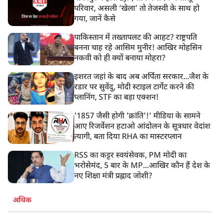
परिवार, असली ‘खेला’ तो तेजस्वी के साथ हो
गया, जानें कैसे
पाकिस्तान में तख्तापलट की आहट? राष्ट्रपति
बनना चाह रहे आसिम मुनीर! आखिर मोहसिन
नकवी को ही क्यों बनाया मोहरा?
इशरत जहां के बाद अब अर्पिता सरकार...जैश के
रडार पर सुवेंदु, मोदी स्टाइल टार्गेट करने की
प्लानिंग, STF का बड़ा एक्शन!
'1857 जैसी होगी 'क्रांति'!' मीडिया के सामने
आए रिजर्वेशन हटाओ आंदोलन के सूत्रधार वेदांश
त्यागी, बता दिया RHA का मास्टरप्लान
RSS का कट्टर स्वयंसेवक, PM मोदी का
भरोसेमंद, 5 बार के MP...आखिर कौन हैं देश के
नए शिक्षा मंत्री प्रह्लाद जोशी?
अधिक