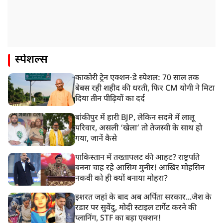
स्पेशल्स
काकोरी ट्रेन एक्शन-डे स्पेशल: 70 साल तक
बेबस रही शहीद की धरती, फिर CM योगी ने मिटा
दिया तीन पीढ़ियों का दर्द
बांकीपुर में हारी BJP, लेकिन सदमे में लालू
परिवार, असली ‘खेला’ तो तेजस्वी के साथ हो
गया, जानें कैसे
पाकिस्तान में तख्तापलट की आहट? राष्ट्रपति
बनना चाह रहे आसिम मुनीर! आखिर मोहसिन
नकवी को ही क्यों बनाया मोहरा?
इशरत जहां के बाद अब अर्पिता सरकार...जैश के
रडार पर सुवेंदु, मोदी स्टाइल टार्गेट करने की
प्लानिंग, STF का बड़ा एक्शन!