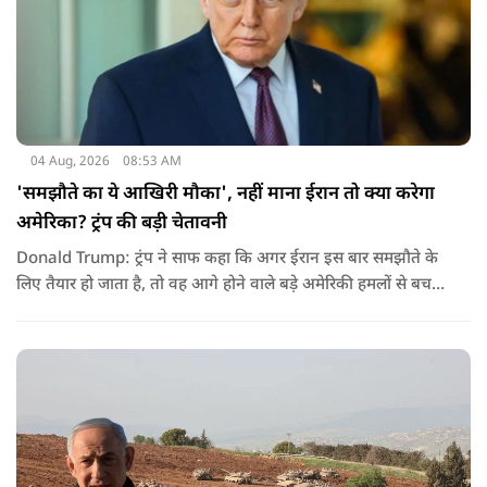
04 Aug, 2026
08:53 AM
'समझौते का ये आखिरी मौका', नहीं माना ईरान तो क्या करेगा
अमेरिका? ट्रंप की बड़ी चेतावनी
Donald Trump: ट्रंप ने साफ कहा कि अगर ईरान इस बार समझौते के
लिए तैयार हो जाता है, तो वह आगे होने वाले बड़े अमेरिकी हमलों से बच
सकता है. लेकिन अगर बातचीत बेनतिजा रही, तो अमेरिका और ज्यादा
सख्त कदम उठाने से पीछे नहीं हटेग.