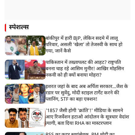
स्पेशल्स
बांकीपुर में हारी BJP, लेकिन सदमे में लालू
परिवार, असली ‘खेला’ तो तेजस्वी के साथ हो
गया, जानें कैसे
पाकिस्तान में तख्तापलट की आहट? राष्ट्रपति
बनना चाह रहे आसिम मुनीर! आखिर मोहसिन
नकवी को ही क्यों बनाया मोहरा?
इशरत जहां के बाद अब अर्पिता सरकार...जैश के
रडार पर सुवेंदु, मोदी स्टाइल टार्गेट करने की
प्लानिंग, STF का बड़ा एक्शन!
'1857 जैसी होगी 'क्रांति'!' मीडिया के सामने
आए रिजर्वेशन हटाओ आंदोलन के सूत्रधार वेदांश
त्यागी, बता दिया RHA का मास्टरप्लान