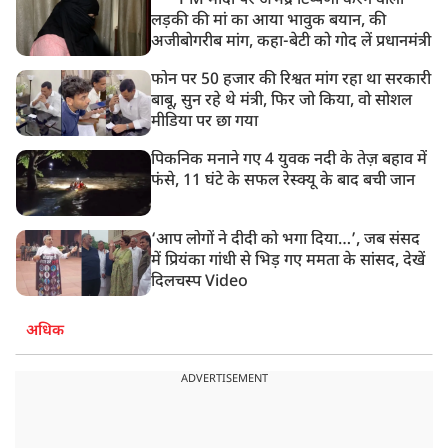
PM मोदी पर अभद्र टिप्पणी करने वाली
लड़की की मां का आया भावुक बयान, की
अजीबोगरीब मांग, कहा-बेटी को गोद लें प्रधानमंत्री
फोन पर 50 हजार की रिश्वत मांग रहा था सरकारी
बाबू, सुन रहे थे मंत्री, फिर जो किया, वो सोशल
मीडिया पर छा गया
पिकनिक मनाने गए 4 युवक नदी के तेज़ बहाव में
फंसे, 11 घंटे के सफल रेस्क्यू के बाद बची जान
‘आप लोगों ने दीदी को भगा दिया…’, जब संसद
में प्रियंका गांधी से भिड़ गए ममता के सांसद, देखें
दिलचस्प Video
अधिक
ADVERTISEMENT