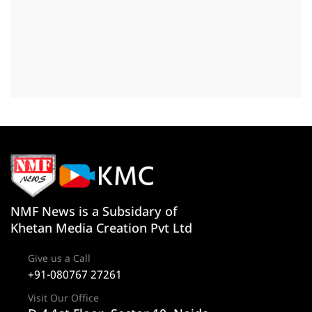
NMF News is a Subsidary of
Khetan Media Creation Pvt Ltd
Give us a Call
+91-080767 27261
Visit Our Office