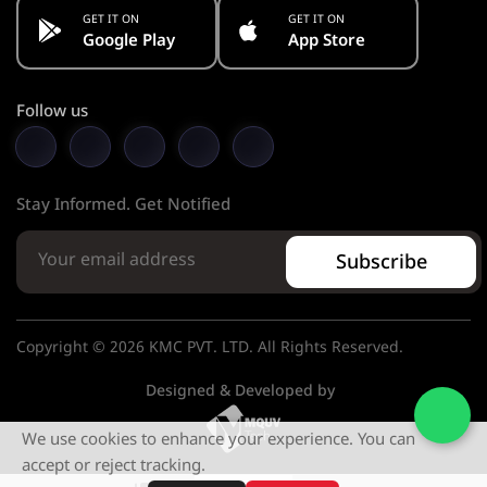
GET IT ON
GET IT ON
Google Play
App Store
Follow us
Stay Informed. Get Notified
Subscribe
Copyright © 2026 KMC PVT. LTD. All Rights Reserved.
Designed & Developed by
We use cookies to enhance your experience. You can
accept or reject tracking.