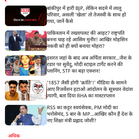
बांकीपुर में हारी BJP, लेकिन सदमे में लालू
परिवार, असली ‘खेला’ तो तेजस्वी के साथ हो
गया, जानें कैसे
पाकिस्तान में तख्तापलट की आहट? राष्ट्रपति
बनना चाह रहे आसिम मुनीर! आखिर मोहसिन
नकवी को ही क्यों बनाया मोहरा?
इशरत जहां के बाद अब अर्पिता सरकार...जैश के
रडार पर सुवेंदु, मोदी स्टाइल टार्गेट करने की
प्लानिंग, STF का बड़ा एक्शन!
'1857 जैसी होगी 'क्रांति'!' मीडिया के सामने
आए रिजर्वेशन हटाओ आंदोलन के सूत्रधार वेदांश
त्यागी, बता दिया RHA का मास्टरप्लान
RSS का कट्टर स्वयंसेवक, PM मोदी का
भरोसेमंद, 5 बार के MP...आखिर कौन हैं देश के
नए शिक्षा मंत्री प्रह्लाद जोशी?
अधिक