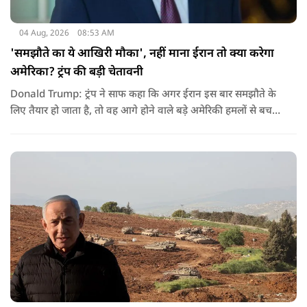
04 Aug, 2026
08:53 AM
'समझौते का ये आखिरी मौका', नहीं माना ईरान तो क्या करेगा
अमेरिका? ट्रंप की बड़ी चेतावनी
Donald Trump: ट्रंप ने साफ कहा कि अगर ईरान इस बार समझौते के
लिए तैयार हो जाता है, तो वह आगे होने वाले बड़े अमेरिकी हमलों से बच
सकता है. लेकिन अगर बातचीत बेनतिजा रही, तो अमेरिका और ज्यादा
सख्त कदम उठाने से पीछे नहीं हटेग.