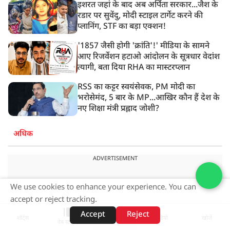
इशरत जहां के बाद अब अर्पिता सरकार...जैश के
रडार पर सुवेंदु, मोदी स्टाइल टार्गेट करने की
प्लानिंग, STF का बड़ा एक्शन!
'1857 जैसी होगी 'क्रांति'!' मीडिया के सामने
आए रिजर्वेशन हटाओ आंदोलन के सूत्रधार वेदांश
त्यागी, बता दिया RHA का मास्टरप्लान
RSS का कट्टर स्वयंसेवक, PM मोदी का
भरोसेमंद, 5 बार के MP...आखिर कौन हैं देश के
नए शिक्षा मंत्री प्रह्लाद जोशी?
अधिक
ADVERTISEMENT
We use cookies to enhance your experience. You can
accept or reject tracking.
Accept
Reject
शॉर्ट्स
होम
वीडियो
खोजें
वेब स्टोरीज़