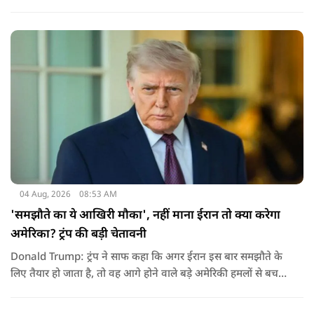
के पहले दिए गए फैसले को नजरअंदाज कर रही है और बिना कानूनी
अधिकार के नया टैरिफ लागू कर रही है.
04 Aug, 2026
08:53 AM
'समझौते का ये आखिरी मौका', नहीं माना ईरान तो क्या करेगा
अमेरिका? ट्रंप की बड़ी चेतावनी
Donald Trump: ट्रंप ने साफ कहा कि अगर ईरान इस बार समझौते के
लिए तैयार हो जाता है, तो वह आगे होने वाले बड़े अमेरिकी हमलों से बच
सकता है. लेकिन अगर बातचीत बेनतिजा रही, तो अमेरिका और ज्यादा
सख्त कदम उठाने से पीछे नहीं हटेग.