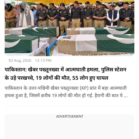
03 Aug, 2026
12:13 PM
पाकिस्तान: खैबर पख्तूनख्वा में आत्मघाती हमला, पुलिस स्टेशन
के उड़े परखच्चे, 19 लोगों की मौत, 55 लोग हुए घायल
पाकिस्तान के उत्तर-पश्चिमी खैबर पख्तूनख्वा (KP) प्रांत में बड़ा आत्मघाती
हमला हुआ है, जिसमें क़रीब 19 लोगों की मौत हो गई. हैरानी की बात ये है
धटना आतंकवाद विरोधी शांति रैली के दौरान हुई. कहा जा रहा है कि
इसमें क़रीब 55 लोग घायल हुए हैं.
ADVERTISEMENT