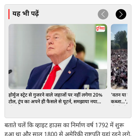
यह भी पढ़ें
दुनिया
होर्मुज स्‍ट्रेट से गुजरने वाले जहाजों पर नहीं लगेगा 20%
'वतन या कफन.
टोल, ट्रंप का अपने ही फैसले से यूटर्न, समझाया नया
कब्जा...', Po
'बिजनेस प्लान'
की ईंट से ईंट
बताते चलें कि व्हाइट हाउस का निर्माण वर्ष 1792 में शुरू
हुआ था और साल 1800 से अमेरिकी राष्ट्रपति यहां रहने लगे.