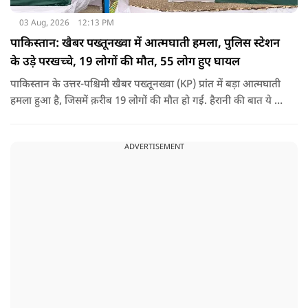
03 Aug, 2026
12:13 PM
पाकिस्तान: खैबर पख्तूनख्वा में आत्मघाती हमला, पुलिस स्टेशन
के उड़े परखच्चे, 19 लोगों की मौत, 55 लोग हुए घायल
पाकिस्तान के उत्तर-पश्चिमी खैबर पख्तूनख्वा (KP) प्रांत में बड़ा आत्मघाती
हमला हुआ है, जिसमें क़रीब 19 लोगों की मौत हो गई. हैरानी की बात ये है
धटना आतंकवाद विरोधी शांति रैली के दौरान हुई. कहा जा रहा है कि
इसमें क़रीब 55 लोग घायल हुए हैं.
ADVERTISEMENT