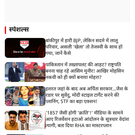
स्पेशल्स
बांकीपुर में हारी BJP, लेकिन सदमे में लालू
परिवार, असली ‘खेला’ तो तेजस्वी के साथ हो
गया, जानें कैसे
पाकिस्तान में तख्तापलट की आहट? राष्ट्रपति
बनना चाह रहे आसिम मुनीर! आखिर मोहसिन
नकवी को ही क्यों बनाया मोहरा?
इशरत जहां के बाद अब अर्पिता सरकार...जैश के
रडार पर सुवेंदु, मोदी स्टाइल टार्गेट करने की
प्लानिंग, STF का बड़ा एक्शन!
'1857 जैसी होगी 'क्रांति'!' मीडिया के सामने
आए रिजर्वेशन हटाओ आंदोलन के सूत्रधार वेदांश
त्यागी, बता दिया RHA का मास्टरप्लान