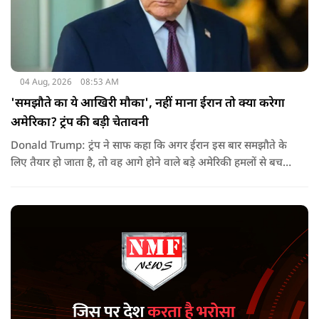
04 Aug, 2026
08:53 AM
'समझौते का ये आखिरी मौका', नहीं माना ईरान तो क्या करेगा
अमेरिका? ट्रंप की बड़ी चेतावनी
Donald Trump: ट्रंप ने साफ कहा कि अगर ईरान इस बार समझौते के
लिए तैयार हो जाता है, तो वह आगे होने वाले बड़े अमेरिकी हमलों से बच
सकता है. लेकिन अगर बातचीत बेनतिजा रही, तो अमेरिका और ज्यादा
सख्त कदम उठाने से पीछे नहीं हटेग.