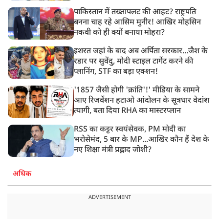
पाकिस्तान में तख्तापलट की आहट? राष्ट्रपति
बनना चाह रहे आसिम मुनीर! आखिर मोहसिन
नकवी को ही क्यों बनाया मोहरा?
इशरत जहां के बाद अब अर्पिता सरकार...जैश के
रडार पर सुवेंदु, मोदी स्टाइल टार्गेट करने की
प्लानिंग, STF का बड़ा एक्शन!
'1857 जैसी होगी 'क्रांति'!' मीडिया के सामने
आए रिजर्वेशन हटाओ आंदोलन के सूत्रधार वेदांश
त्यागी, बता दिया RHA का मास्टरप्लान
RSS का कट्टर स्वयंसेवक, PM मोदी का
भरोसेमंद, 5 बार के MP...आखिर कौन हैं देश के
नए शिक्षा मंत्री प्रह्लाद जोशी?
अधिक
ADVERTISEMENT