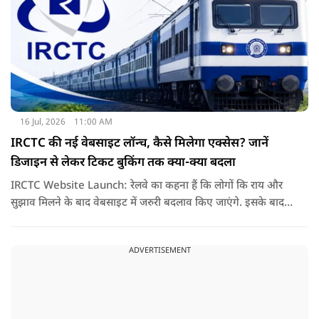
16 Jul, 2026
11:00 AM
IRCTC की नई वेबसाइट लॉन्च, कैसे मिलेगा एक्सेस? जानें
डिजाइन से लेकर टिकट बुकिंग तक क्या-क्या बदला
IRCTC Website Launch: रेलवे का कहना हैं कि लोगों कि राय और
सुझाव मिलने के बाद वेबसाइट में जरुरी बदलाव किए जाएंगे. इसके बाद
यही नया पोर्टल सभी यात्रियों के लिए पूरी तरह लॉन्च कर दिया जाएगा. नई
वेबसाइट का मकसद सिर्फ इसका लुक बदलना नहीं हैं, बल्कि टिकट
ADVERTISEMENT
बुकिंग को पहले से ज्यादा आसान तेज और बिना परेशानी वाला बनाना हैं.