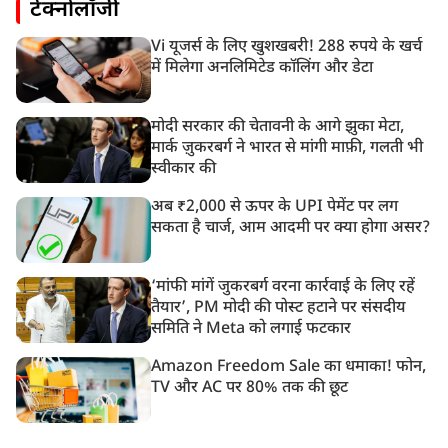
टेक्नोलॉजी
Vi यूजर्स के लिए खुशखबरी! 288 रुपये के खर्च
में मिलेगा अनलिमिटेड कॉलिंग और डेटा
मोदी सरकार की चेतावनी के आगे झुका मेटा,
मार्क ज़ुकरबर्ग ने भारत से मांगी माफ़ी, गलती भी
स्वीकार की
अब ₹2,000 से ऊपर के UPI पेमेंट पर लग
सकता है चार्ज, आम आदमी पर क्या होगा असर?
‘मांफी मांगें जुकरबर्ग वरना कार्रवाई के लिए रहें
तैयार’, PM मोदी की पोस्ट हटाने पर संसदीय
समिति ने Meta को लगाई फटकार
Amazon Freedom Sale का धमाका! फोन,
TV और AC पर 80% तक की छूट