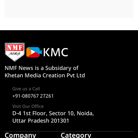
NMF News is a Subsidary of
Khetan Media Creation Pvt Ltd
Give us a Call
+91-080767 27261
Visit Our Office
D-4 1st Floor, Sector 10, Noida,
Uttar Pradesh 201301
Company
Category