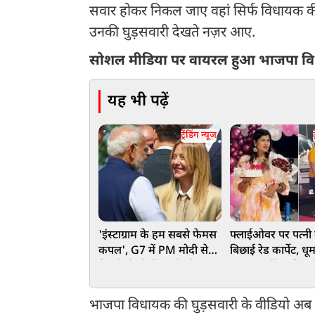
सवार होकर निकल जाए वहां सिर्फ विधायक की
उनकी घुड़सवारी देखते नज़र आए.
सोशल मीडिया पर वायरल हुआ भाजपा व
यह भी पढ़ें
ट्रेंडिंग न्यूज़
ट
'इंस्टाग्राम के हम सबसे फेमस
फ्लाईओवर पर पत्नी 
कपल', G7 में PM मोदी से
बिछाई रेड कार्पेट, धू
मिलते ही बोलीं इटली की PM
मनाया बर्थडे, पुलिस न
जॉर्जिया मेलोनी, VIDEO
सिखाया सबक, वीडिय
वायरल
भाजपा विधायक की घुड़सवारी के वीडियो अब स