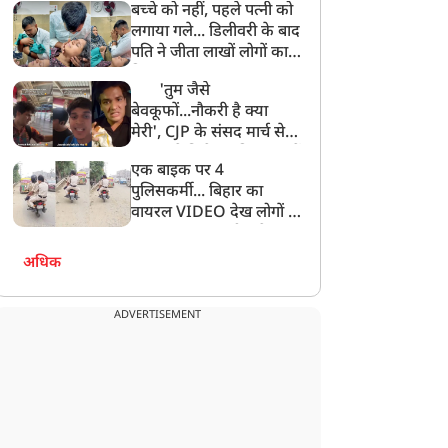
बच्चे को नहीं, पहले पत्नी को
लगाया गले... डिलीवरी के बाद
पति ने जीता लाखों लोगों का
दिल, VIDEO वायरल
'तुम जैसे
बेवकूफों...नौकरी है क्या
मेरी', CJP के संसद मार्च से
गायब रहे विजेता दहिया, छात्रों
एक बाइक पर 4
के सवाल पर मिला ये जवाब!
पुलिसकर्मी... बिहार का
वायरल VIDEO देख लोगों ने
पूछा-क्या इनका भी कटेगा
चालान?
अधिक
ADVERTISEMENT