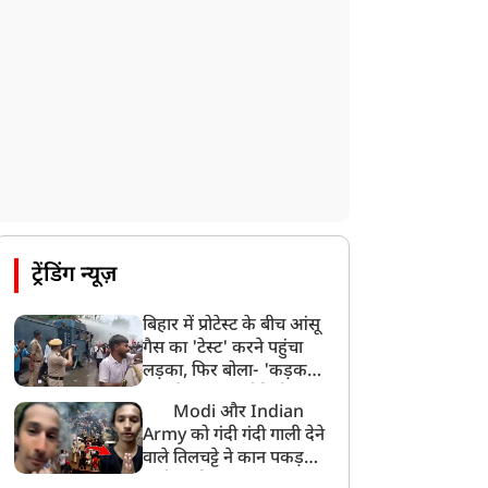
ट्रेंडिंग न्यूज़
बिहार में प्रोटेस्ट के बीच आंसू
गैस का 'टेस्ट' करने पहुंचा
लड़का, फिर बोला- 'कड़क
माल है Guys', वीडियो
Modi और Indian
वायरल
Army को गंदी गंदी गाली देने
वाले तिलचट्टे ने कान पकड़कर
मांगी माफी!