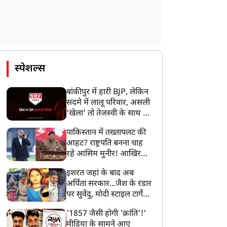
स्पेशल्स
बांकीपुर में हारी BJP, लेकिन
सदमे में लालू परिवार, असली
‘खेला’ तो तेजस्वी के साथ हो
गया, जानें कैसे
पाकिस्तान में तख्तापलट की
आहट? राष्ट्रपति बनना चाह
रहे आसिम मुनीर! आखिर
मोहसिन नकवी को ही क्यों
इशरत जहां के बाद अब
बनाया मोहरा?
अर्पिता सरकार...जैश के रडार
पर सुवेंदु, मोदी स्टाइल टार्गेट
करने की प्लानिंग, STF का
'1857 जैसी होगी 'क्रांति'!'
बड़ा एक्शन!
मीडिया के सामने आए