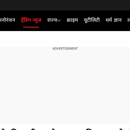
मनोरंजन
ट्रेंडिंग न्यूज़
राज्य
क्राइम
यूटीलिटी
धर्म ज्ञान
ल
ADVERTISEMENT