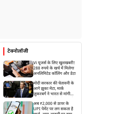
ट्रेंडिंग न्यूज़
ट्रेंडिंग न्यूज़
टेक्नोलॉजी
Vi यूजर्स के लिए खुशखबरी!
288 रुपये के खर्च में मिलेगा
अनलिमिटेड कॉलिंग और डेटा
मोदी सरकार की चेतावनी के
िल्मी स्टाइल में लूट: थार से
क्या लॉन्चिंग के अगले ही दिन
आगे झुका मेटा, मार्क
TM को बांधकर ले उड़े
खराब हो गई हाइड्रोजन ट्रेन?
ज़ुकरबर्ग ने भारत से मांगी
दमाश, तभी कार ने दिया
रेलवे ने बताई वायरल वीडियो
माफ़ी, गलती भी स्वीकार की
ोखा, हैरान कर देने वाला
की सच्चाई
अब ₹2,000 से ऊपर के
Video
UPI पेमेंट पर लग सकता है