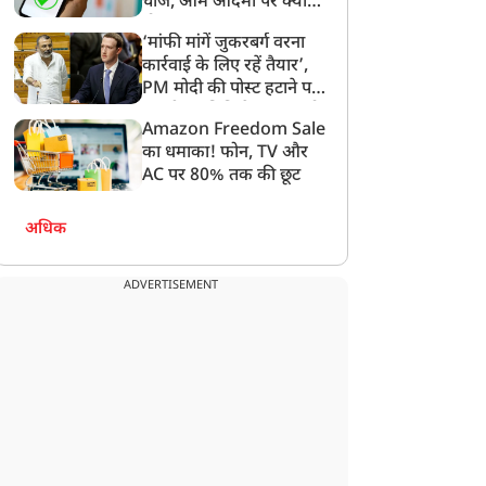
चार्ज, आम आदमी पर क्या
होगा असर?
‘मांफी मांगें जुकरबर्ग वरना
कार्रवाई के लिए रहें तैयार’,
PM मोदी की पोस्ट हटाने पर
संसदीय समिति ने Meta को
Amazon Freedom Sale
लगाई फटकार
का धमाका! फोन, TV और
AC पर 80% तक की छूट
अधिक
ADVERTISEMENT