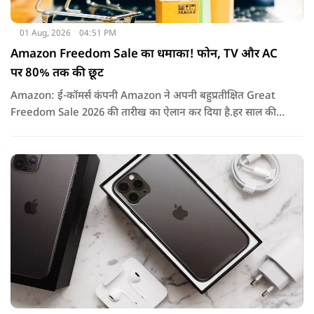
01 Aug, 2026
04:51 PM
Amazon Freedom Sale का धमाका! फोन, TV और AC
पर 80% तक की छूट
Amazon: ई-कॉमर्स कंपनी Amazon ने अपनी बहुप्रतीक्षित Great
Freedom Sale 2026 की तारीख का ऐलान कर दिया है.हर साल की
तरह इस बार भी सेल में हजारों प्रोडक्ट्स पर शानदार छूट, बैंक ऑफर्स,
एक्सचेंज बोनस और कैशबैक जैसे कई फायदे मिलने वाले हैं.