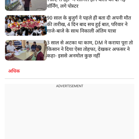
TMC से BJP में शामिल होने वालों को दी गई
वॉर्निंग, लगे पोस्टर
90 साल के बुजुर्ग ने पहले ही बता दी अपनी मौत
की तारीख, 4 दिन बाद सच हुई बात, परिवार ने
गाजे-बाजे के साथ निकाली अंतिम यात्रा
3 साल से अटका था काम, DM ने कराया पूरा तो
किसान ने दिया ऐसा तोहफा, देखकर अफसर ने
कहा- इससे अनमोल कुछ नहीं
अधिक
ADVERTISEMENT