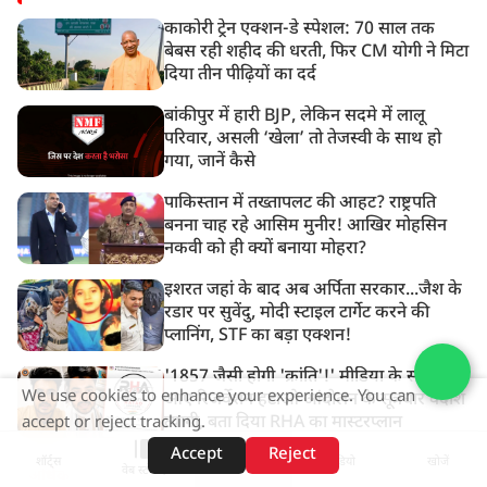
काकोरी ट्रेन एक्शन-डे स्पेशल: 70 साल तक
बेबस रही शहीद की धरती, फिर CM योगी ने मिटा
दिया तीन पीढ़ियों का दर्द
बांकीपुर में हारी BJP, लेकिन सदमे में लालू
परिवार, असली ‘खेला’ तो तेजस्वी के साथ हो
गया, जानें कैसे
पाकिस्तान में तख्तापलट की आहट? राष्ट्रपति
बनना चाह रहे आसिम मुनीर! आखिर मोहसिन
नकवी को ही क्यों बनाया मोहरा?
इशरत जहां के बाद अब अर्पिता सरकार...जैश के
रडार पर सुवेंदु, मोदी स्टाइल टार्गेट करने की
प्लानिंग, STF का बड़ा एक्शन!
'1857 जैसी होगी 'क्रांति'!' मीडिया के सामने
We use cookies to enhance your experience. You can
आए रिजर्वेशन हटाओ आंदोलन के सूत्रधार वेदांश
त्यागी, बता दिया RHA का मास्टरप्लान
accept or reject tracking.
Accept
Reject
शॉर्ट्स
होम
वीडियो
खोजें
वेब स्टोरीज़
अधिक