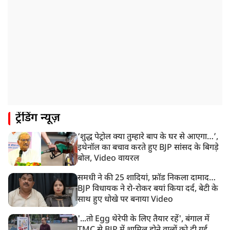
रांची: झारखंड विधानसभा परिसर में घुसे छात्र प्रदर्शनकारी,
पुलिस ने किया लाठीचार्ज
1:33 PM
संसद में फिर हंगामा, कार्यवाही स्थगित, नहीं चल सका प्रश्नकाल
12:43 PM
रांची प्रदर्शन: विधानसभा के बेहद करीब पहुंचे छात्र, वाटर कैनन
का हुआ इस्तेमाल
12:18 PM
ट्रेंडिंग न्यूज़
झारखंड विधानसभा के करीब पहुंचे छात्र प्रदर्शनकारी, तार वाले
बैरिकेड उखाड़े
‘शुद्ध पेट्रोल क्या तुम्हारे बाप के घर से आएगा…’,
11:24 AM
इथेनॉल का बचाव करते हुए BJP सांसद के बिगड़े
दिल्ली में AAP विधायक अजय दत्त के दक्षिणपुरी स्थित दफ़्तर के
बोल, Video वायरल
बाहर BJP का प्रदर्शन
समधी ने की 25 शादियां, फ्रॉड निकला दामाद…
BJP विधायक ने रो-रोकर बयां किया दर्द, बेटी के
साथ हुए धोखे पर बनाया Video
'...तो Egg थेरेपी के लिए तैयार रहें', बंगाल में