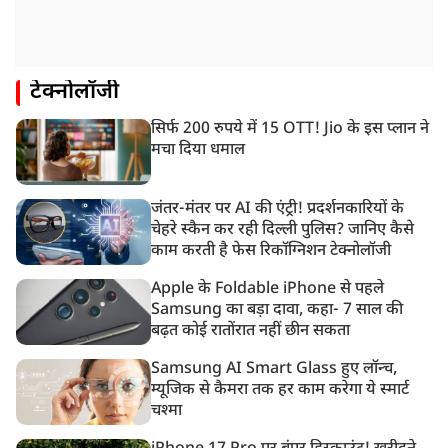
टेक्नोलॉजी
सिर्फ 200 रुपये में 15 OTT! Jio के इस प्लान ने
मचा दिया धमाल
जंतर-मंतर पर AI की एंट्री! प्रदर्शनकारियों के
चेहरे स्कैन कर रही दिल्ली पुलिस? जानिए कैसे
काम करती है फेस रिकॉग्निशन टेक्नोलॉजी
Apple के Foldable iPhone से पहले
Samsung का बड़ा दावा, कहा- 7 साल की
बढ़त कोई रातोंरात नहीं छीन सकता
Samsung AI Smart Glass हुए लॉन्च,
म्यूजिक से कैमरा तक हर काम करेगा ये स्मार्ट
चश्मा