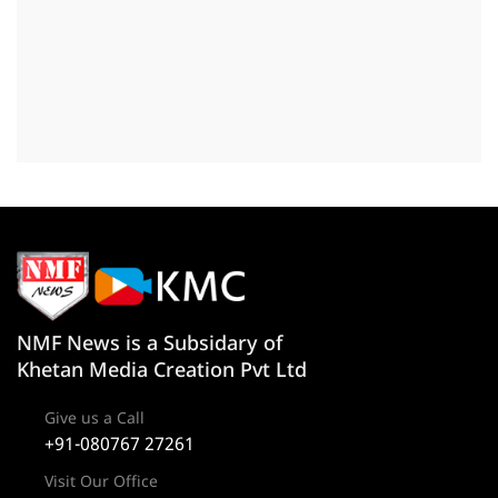
NMF News is a Subsidary of
Khetan Media Creation Pvt Ltd
Give us a Call
+91-080767 27261
Visit Our Office