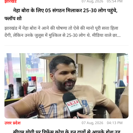
झारखंड
07 Aug, 2026
05:54 PM
नेहा बोरा के लिए 05 संगठन मिलाकर 25-30 लोग पहुंचे,
फ्लॉप शो
झारखंड में नेहा बोरा ने आने की घोषणा तो ऐसे की मानो पूरी सत्ता हिला
देंगी, लेकिन उनके जुलूस में मुश्किल से 25-30 लोग थे. मीडिया वाले छात्र
ढूंढते रहे, लेकिन स्कूल के कुछ छात्रों को लाया गया था, जिन्हें कुछ भी पता
नहीं था.
उत्तर प्रदेश
07 Aug, 2026
04:13 PM
सीएम योगी पर डिफेंस कोच के इन दावों से आपके होश उड़