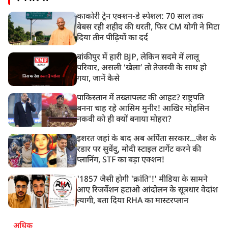
काकोरी ट्रेन एक्शन-डे स्पेशल: 70 साल तक
बेबस रही शहीद की धरती, फिर CM योगी ने मिटा
दिया तीन पीढ़ियों का दर्द
बांकीपुर में हारी BJP, लेकिन सदमे में लालू
परिवार, असली ‘खेला’ तो तेजस्वी के साथ हो
गया, जानें कैसे
पाकिस्तान में तख्तापलट की आहट? राष्ट्रपति
बनना चाह रहे आसिम मुनीर! आखिर मोहसिन
नकवी को ही क्यों बनाया मोहरा?
इशरत जहां के बाद अब अर्पिता सरकार...जैश के
रडार पर सुवेंदु, मोदी स्टाइल टार्गेट करने की
प्लानिंग, STF का बड़ा एक्शन!
'1857 जैसी होगी 'क्रांति'!' मीडिया के सामने
आए रिजर्वेशन हटाओ आंदोलन के सूत्रधार वेदांश
त्यागी, बता दिया RHA का मास्टरप्लान
अधिक