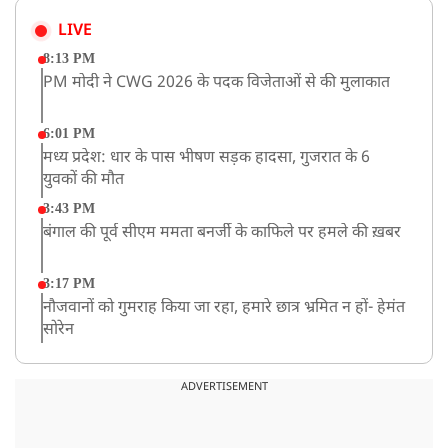
LIVE
8:13 PM
PM मोदी ने CWG 2026 के पदक विजेताओं से की मुलाकात
6:01 PM
मध्य प्रदेश: धार के पास भीषण सड़क हादसा, गुजरात के 6
युवकों की मौत
3:43 PM
बंगाल की पूर्व सीएम ममता बनर्जी के काफिले पर हमले की ख़बर
3:17 PM
नौजवानों को गुमराह किया जा रहा, हमारे छात्र भ्रमित न हों- हेमंत
सोरेन
2:03 PM
बारामती में निजी ट्रेनिंग विमान दुर्घटनाग्रस्त, किसी के घायल होने
ADVERTISEMENT
की कोई सूचना नहीं
12:16 PM