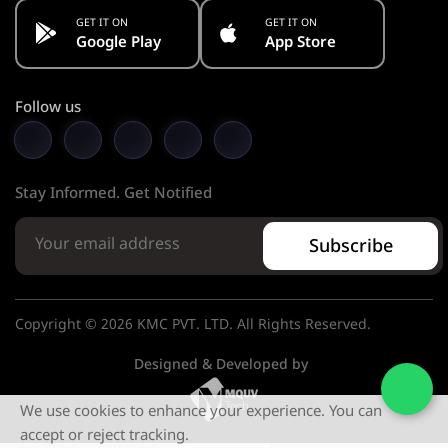
GET IT ON
GET IT ON
Google Play
App Store
Follow us
Stay Informed. Get Notified
Subscribe
Copyright © 2026 KMC PVT. LTD. All Rights Reserved.
Designed & Developed by
We use cookies to enhance your experience. You can
accept or reject tracking.