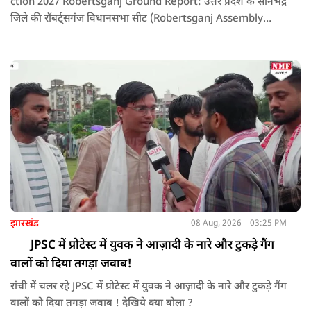
ction 2027 Robertsganj Ground Report: उत्तर प्रदेश के सोनभद्र
जिले की रॉबर्ट्सगंज विधानसभा सीट (Robertsganj Assembly
Constituency) पर राजनीतिक हलचल तेज हो चुकी है। इस ग्राउंड
रिपोर्ट में हमने रॉबर्ट्सगंज की जनता, खासकर छात्रों, व्यापारियों और
स्थानीय युवाओं से उनकी राय जानी। क्या क्षेत्र में मुख्यमंत्री योगी
आदित्यनाथ (CM Yogi Adityanath) के नेतृत्व वाली भाजपा सरकार
का विकास कार्य चल रहा है या फिर विपक्ष के दावों में दम है?
झारखंड
08 Aug, 2026
03:25 PM
JPSC में प्रोटेस्ट में युवक ने आज़ादी के नारे और टुकड़े गैंग
वालों को दिया तगड़ा जवाब!
रांची में चलर रहे JPSC में प्रोटेस्ट में युवक ने आज़ादी के नारे और टुकड़े गैंग
वालों को दिया तगड़ा जवाब ! देखिये क्या बोला ?