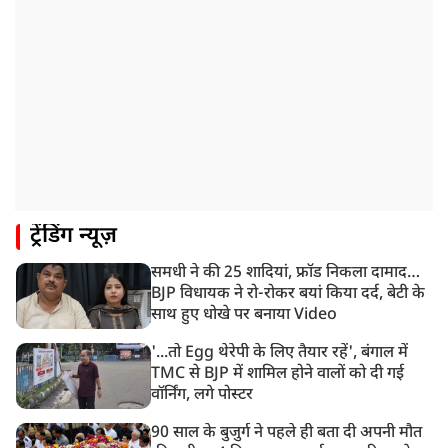
JPSC परीक्षा विवाद: अनशन पर बैठे छात्र नेता देवेंद्र महतो की
तबीयत बिगड़ी
10:44 AM
रांचीः छात्रों के समर्थन में विधायक जयराम महतो ने शुरू किया
निर्जला उपवास
10:42 AM
NIA ने मलप्पुरम विस्फोटक केस में मुख्य साजिशकर्ता को
गिरफ्तार किया
8:26 AM
ट्रेंडिंग न्यूज़
PM मोदी को आया अमेरिकी उपराष्ट्रपति जेडी वेंस का फोन,
रणनीतिक मुद्दों पर हुई बात
समधी ने की 25 शादियां, फ्रॉड निकला दामाद…
8:23 AM
BJP विधायक ने रो-रोकर बयां किया दर्द, बेटी के
रांची: छात्रों और झारखंड सरकार के बीच आज होगी तीसरे दौर
साथ हुए धोखे पर बनाया Video
की बातचीत
'...तो Egg थेरेपी के लिए तैयार रहें', बंगाल में
TMC से BJP में शामिल होने वालों को दी गई
वॉर्निंग, लगे पोस्टर
90 साल के बुजुर्ग ने पहले ही बता दी अपनी मौत