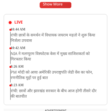
Show More
LIVE
10:44 AM
रांचीः छात्रों के समर्थन में विधायक जयराम महतो ने शुरू किया
निर्जला उपवास
10:42 AM
NIA ने मलप्पुरम विस्फोटक केस में मुख्य साजिशकर्ता को
गिरफ्तार किया
8:26 AM
PM मोदी को आया अमेरिकी उपराष्ट्रपति जेडी वेंस का फोन,
रणनीतिक मुद्दों पर हुई बात
8:23 AM
रांची: छात्रों और झारखंड सरकार के बीच आज होगी तीसरे दौर
की बातचीत
8:22 AM
देशभर में आज से 'हर घर तिरंगा' अभियान, सीएम योगी लखनऊ
ADVERTISEMENT