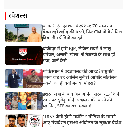
स्पेशल्स
काकोरी ट्रेन एक्शन-डे स्पेशल: 70 साल तक
बेबस रही शहीद की धरती, फिर CM योगी ने मिटा
दिया तीन पीढ़ियों का दर्द
बांकीपुर में हारी BJP, लेकिन सदमे में लालू
परिवार, असली ‘खेला’ तो तेजस्वी के साथ हो
गया, जानें कैसे
पाकिस्तान में तख्तापलट की आहट? राष्ट्रपति
बनना चाह रहे आसिम मुनीर! आखिर मोहसिन
नकवी को ही क्यों बनाया मोहरा?
इशरत जहां के बाद अब अर्पिता सरकार...जैश के
रडार पर सुवेंदु, मोदी स्टाइल टार्गेट करने की
प्लानिंग, STF का बड़ा एक्शन!
'1857 जैसी होगी 'क्रांति'!' मीडिया के सामने
आए रिजर्वेशन हटाओ आंदोलन के सूत्रधार वेदांश