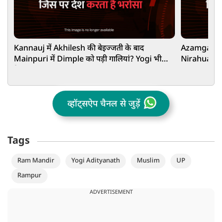
Kannauj में Akhilesh की बेइज्जती के बाद
Azamgarh: वो
Mainpuri में Dimple को पड़ी गालियां? Yogi भी
Nirahua या
हैरान!
व्हॉट्सऐप चैनल से जुड़ें
Tags
Ram Mandir
Yogi Adityanath
Muslim
UP
Rampur
ADVERTISEMENT