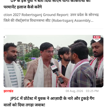
UP के इस युवा ने बता दिया सीएम योगी कॉकरोचों का
परमानेंट इलाज कैसे करेंगे
ction 2027 Robertsganj Ground Report: उत्तर प्रदेश के सोनभद्र
जिले की रॉबर्ट्सगंज विधानसभा सीट (Robertsganj Assembly
Constituency) पर राजनीतिक हलचल तेज हो चुकी है। इस ग्राउंड
रिपोर्ट में हमने रॉबर्ट्सगंज की जनता, खासकर छात्रों, व्यापारियों और
स्थानीय युवाओं से उनकी राय जानी। क्या क्षेत्र में मुख्यमंत्री योगी
आदित्यनाथ (CM Yogi Adityanath) के नेतृत्व वाली भाजपा सरकार
का विकास कार्य चल रहा है या फिर विपक्ष के दावों में दम है?
झारखंड
08 Aug, 2026
03:25 PM
JPSC में प्रोटेस्ट में युवक ने आज़ादी के नारे और टुकड़े गैंग
वालों को दिया तगड़ा जवाब!