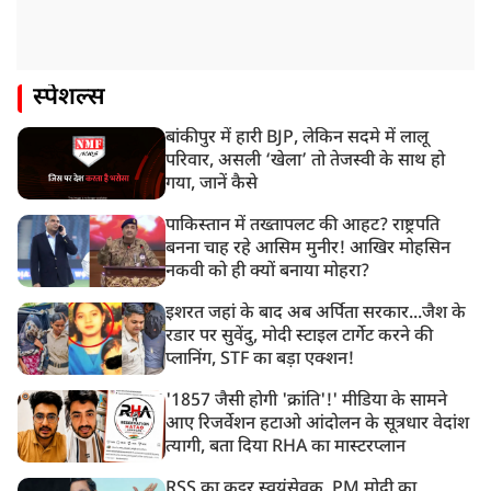
स्पेशल्स
बांकीपुर में हारी BJP, लेकिन सदमे में लालू
परिवार, असली ‘खेला’ तो तेजस्वी के साथ हो
गया, जानें कैसे
पाकिस्तान में तख्तापलट की आहट? राष्ट्रपति
बनना चाह रहे आसिम मुनीर! आखिर मोहसिन
नकवी को ही क्यों बनाया मोहरा?
इशरत जहां के बाद अब अर्पिता सरकार...जैश के
रडार पर सुवेंदु, मोदी स्टाइल टार्गेट करने की
प्लानिंग, STF का बड़ा एक्शन!
'1857 जैसी होगी 'क्रांति'!' मीडिया के सामने
आए रिजर्वेशन हटाओ आंदोलन के सूत्रधार वेदांश
त्यागी, बता दिया RHA का मास्टरप्लान
RSS का कट्टर स्वयंसेवक, PM मोदी का