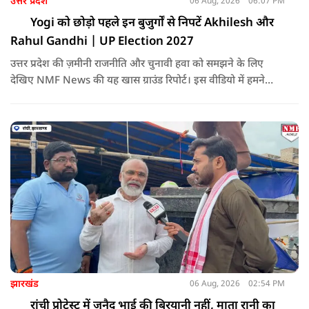
उत्तर प्रदेश
06 Aug, 2026
06:07 PM
Yogi को छोड़ो पहले इन बुजुर्गों से निपटें Akhilesh और
Rahul Gandhi | UP Election 2027
उत्तर प्रदेश की ज़मीनी राजनीति और चुनावी हवा को समझने के लिए
देखिए NMF News की यह खास ग्राउंड रिपोर्ट। इस वीडियो में हमने
सोनभद्र के ओबरा और मिर्जापुर के मझवां विधानसभा क्षेत्रों को आपस में
जोड़कर वहां के मतदाताओं का ओपिनियन आपके सामने रखा है।
झारखंड
06 Aug, 2026
02:54 PM
रांची प्रोटेस्ट में जुनैद भाई की बिरयानी नहीं, माता रानी का