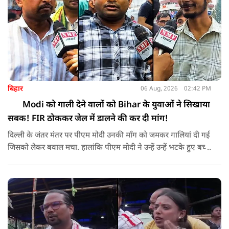
बिहार
06 Aug, 2026
02:42 PM
Modi को गाली देने वालों को Bihar के युवाओं ने सिखाया
सबक! FIR ठोककर जेल में डालने की कर दी मांग!
दिल्ली के जंतर मंतर पर पीएम मोदी उनकी माँग को जमकर गालियां दी गई
जिसको लेकर बवाल मचा. हालांकि पीएम मोदी ने उन्हें उन्हें भटके हुए बच्चे
बोलकर सही राह दिखाने की बात रहकर माफ कर दिया. लेकिन ऐसे
गालीबाज कॉकरोचों पर बिहार के युवा भड़क उठे. और मांग कर डाली की
गालीबाजों को माफ नहीं करना चाहिए बल्कि उन्हें सलाखों के पीछे डालना
चाहिए.