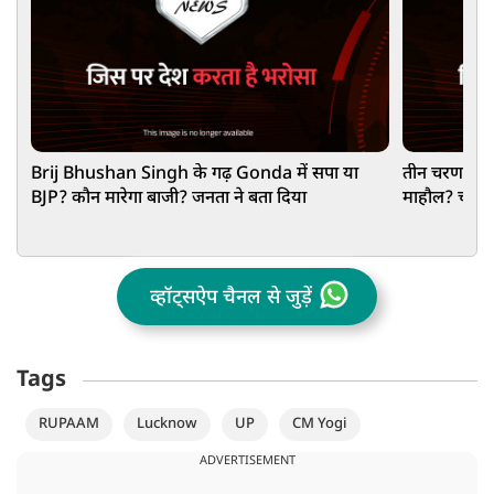
Brij Bhushan Singh के गढ़ Gonda में सपा या
तीन चरण के च
BJP? कौन मारेगा बाजी? जनता ने बता दिया
माहौल? चाय क
व्हॉट्सऐप चैनल से जुड़ें
Tags
RUPAAM
Lucknow
UP
CM Yogi
ADVERTISEMENT