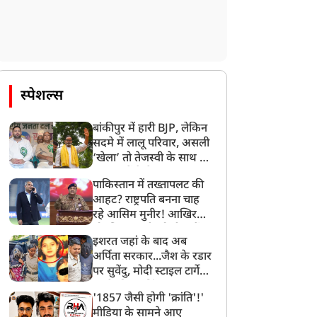
स्पेशल्स
बांकीपुर में हारी BJP, लेकिन
सदमे में लालू परिवार, असली
‘खेला’ तो तेजस्वी के साथ हो
गया, जानें कैसे
पाकिस्तान में तख्तापलट की
आहट? राष्ट्रपति बनना चाह
रहे आसिम मुनीर! आखिर
मोहसिन नकवी को ही क्यों
इशरत जहां के बाद अब
बनाया मोहरा?
अर्पिता सरकार...जैश के रडार
पर सुवेंदु, मोदी स्टाइल टार्गेट
करने की प्लानिंग, STF का
'1857 जैसी होगी 'क्रांति'!'
बड़ा एक्शन!
मीडिया के सामने आए