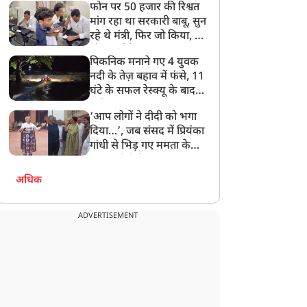
फोन पर 50 हजार की रिश्वत
बेटी को गोद लें प्रधानमंत्री
मांग रहा था सरकारी बाबू, सुन
रहे थे मंत्री, फिर जो किया, वो
सोशल मीडिया पर छा गया
पिकनिक मनाने गए 4 युवक
नदी के तेज़ बहाव में फंसे, 11
घंटे के सफल रेस्क्यू के बाद
बची जान
‘आप लोगों ने दीदी को भगा
दिया…’, जब संसद में प्रियंका
ग्राउंड रिपोर्ट
ग्राउंड रिपोर्ट
गांधी से भिड़ गए ममता के
सांसद, देखें दिलचस्प Video
अधिक
ADVERTISEMENT
असद के लिए फिरदौस आंसू
अपने माता-पिता के बाद CM
हाने लगी, लेकिन पहली बार
Yogi को कथक कलाकार ने
ुसलमानों ने सूर्या का साथ
क्यों दिया श्रेय ?
िया!