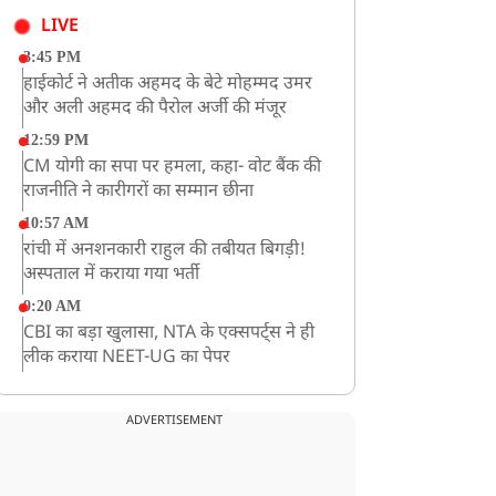
LIVE
3:45 PM
हाईकोर्ट ने अतीक अहमद के बेटे मोहम्मद उमर
और अली अहमद की पैरोल अर्जी की मंजूर
12:59 PM
CM योगी का सपा पर हमला, कहा- वोट बैंक की
राजनीति ने कारीगरों का सम्मान छीना
10:57 AM
रांची में अनशनकारी राहुल की तबीयत बिगड़ी!
अस्पताल में कराया गया भर्ती
9:20 AM
CBI का बड़ा खुलासा, NTA के एक्सपर्ट्स ने ही
लीक कराया NEET-UG का पेपर
8:19 AM
उत्तराखंड: हरिद्वार में गंगा उफान पर, जलस्तर में
ADVERTISEMENT
बढ़ोतरी
8:18 AM