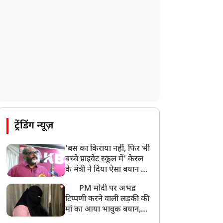
UP: लखनऊ में चलती कार में लगी आग, युवक
की जिंदा जलकर मौत
ट्रेंडिंग न्यूज़
'बस का किराया नहीं, फिर भी
बच्चे प्राइवेट स्कूल में' केरल
के मंत्री ने दिया ऐसा बयान की
खड़ा हो गया बड़ा बवाल
PM मोदी पर अभद्र
टिप्पणी करने वाली लड़की की
मां का आया भावुक बयान,
की अजीबोगरीब मांग, कहा-