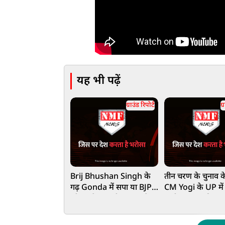
यह भी पढ़ें
ग्राउंड रिपोर्ट
ग्
Brij Bhushan Singh के
तीन चरण के चुनाव क
गढ़ Gonda में सपा या BJP?
CM Yogi के UP में 
कौन मारेगा बाजी? जनता ने
माहौल? चाय की दुक
बता दिया
गजब हो गया