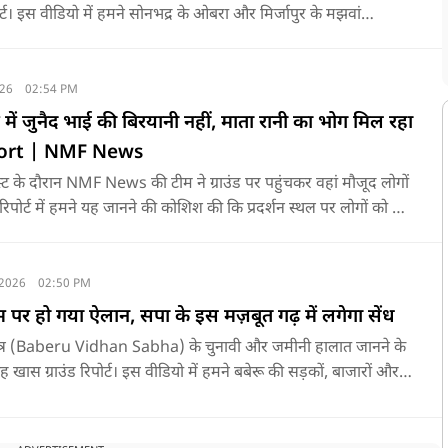
र्ट। इस वीडियो में हमने सोनभद्र के ओबरा और मिर्जापुर के मझवां
ं को आपस में जोड़कर वहां के मतदाताओं का ओपिनियन आपके सामने रखा है।
026
02:54 PM
स्ट में जुनैद भाई की बिरयानी नहीं, माता रानी का भोग मिल रहा
ort | NMF News
रोटेस्ट के दौरान NMF News की टीम ने ग्राउंड पर पहुंचकर वहां मौजूद लोगों
िपोर्ट में हमने यह जानने की कोशिश की कि प्रदर्शन स्थल पर लोगों को खाने
है।
 2026
02:50 PM
 पर हो गया ऐलान, सपा के इस मज़बूत गढ़ में लगेगा सेंध
षेत्र (Baberu Vidhan Sabha) के चुनावी और जमीनी हालात जानने के
खास ग्राउंड रिपोर्ट। इस वीडियो में हमने बबेरू की सड़कों, बाजारों और
सीधे आम जनता, दुकानदारों और किसानों से बातचीत की है।