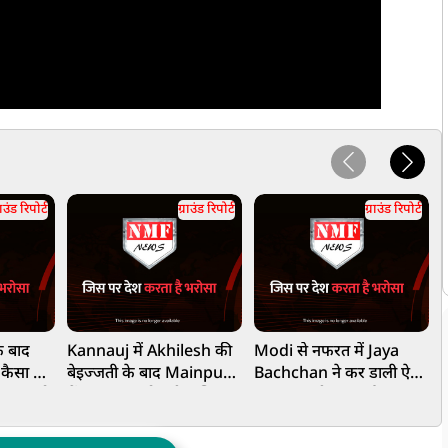
राउंड रिपोर्ट
ग्राउंड रिपोर्ट
ग्राउंड रिपोर्ट
े बाद
Kannauj में Akhilesh की
Modi से नफरत में Jaya
कैसा है
बेइज्जती के बाद Mainpuri
Bachchan ने कर डाली ऐसी
ब
ान पर तो
में Dimple को पड़ी गालियां?
हरकरत, बुरी फंस गईं
म
Yogi भी हैरान!
द