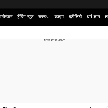
मनोरंजन
ट्रेंडिंग न्यूज़
राज्य
क्राइम
यूटीलिटी
धर्म ज्ञान
ल
ADVERTISEMENT