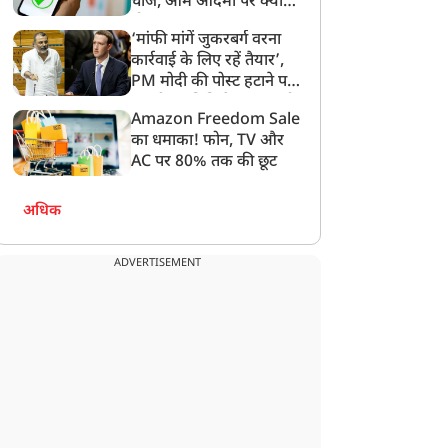
चार्ज, आम आदमी पर क्या
होगा असर?
‘मांफी मांगें जुकरबर्ग वरना
कार्रवाई के लिए रहें तैयार’,
PM मोदी की पोस्ट हटाने पर
संसदीय समिति ने Meta को
Amazon Freedom Sale
लगाई फटकार
का धमाका! फोन, TV और
AC पर 80% तक की छूट
अधिक
ADVERTISEMENT