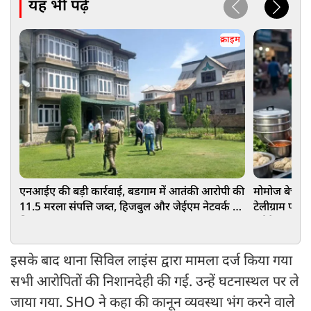
यह भी पढ़ें
क्राइम
एनआईए की बड़ी कार्रवाई, बडगाम में आतंकी आरोपी की
मोमोज बेचने व
11.5 मरला संपत्ति जब्त, हिजबुल और जेईएम नेटवर्क पर
टेलीग्राम पर
शिकंजा
गई हैरान
इसके बाद थाना सिविल लाइंस द्वारा मामला दर्ज किया गया
सभी आरोपितों की निशानदेही की गई. उन्हें घटनास्थल पर ले
जाया गया. SHO ने कहा की कानून व्यवस्था भंग करने वाले