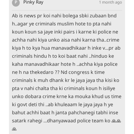
P
Pinky Ray
1 month ago
Ab is news pr koi nahi bolega sbki zubaan bnd
h..agar ye criminals muslim hote to pta nahi
koun koun sa jaye inki pairs i karne ki police ne
achha nahi kiya unko aisa nahi karna tha..crime
kiya h to kya hua manavadhikaar h inke v...pr ab
criminals hindu h to koi baat nahi ..hinduo ke
kaha manavadhikaar hote h ..achha kiya police
ne h na thekedaro ?? Nd congress k time
criminals k muh dhank kr le jaya jaya tha kisi ko
pta v nahi chalta tha ki criminals koun h isiliye
unko dobara crime krne ka mouka khud us time
ki govt deti thi ..ab khuleaam le jaya jaya h ye
bahut achhi baat h janta pahchanegi tabhi inse
satark rahegi ...dhanyawaad police team ko 🙏🙏
🙏