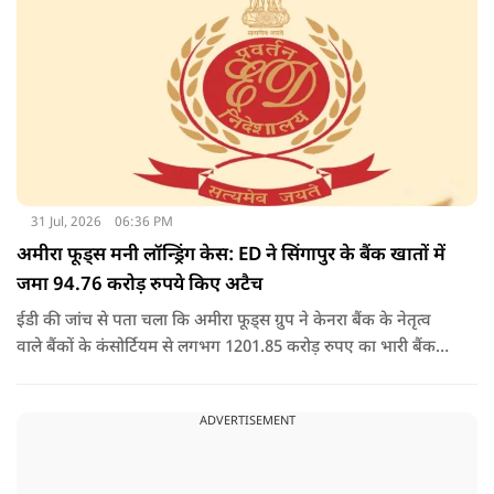
31 Jul, 2026
06:36 PM
अमीरा फूड्स मनी लॉन्ड्रिंग केस: ED ने सिंगापुर के बैंक खातों में
जमा 94.76 करोड़ रुपये किए अटैच
ईडी की जांच से पता चला कि अमीरा फूड्स ग्रुप ने केनरा बैंक के नेतृत्व
वाले बैंकों के कंसोर्टियम से लगभग 1201.85 करोड़ रुपए का भारी बैंक
लोन/कैश क्रेडिट लोन लिया था, जो बाद में 2017 में एनपीए बन गया.
जांच में यह भी पता चला कि अमीरा प्योर फूड्स प्राइवेट लिमिटेड और
ADVERTISEMENT
उसके प्रमोटरों/शेयरधारकों/डायरेक्टरों ने मनी लॉन्ड्रिंग का अपराध किया
है.