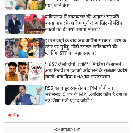
गया, जानें कैसे
पाकिस्तान में तख्तापलट की आहट? राष्ट्रपति
बनना चाह रहे आसिम मुनीर! आखिर मोहसिन
नकवी को ही क्यों बनाया मोहरा?
इशरत जहां के बाद अब अर्पिता सरकार...जैश के
रडार पर सुवेंदु, मोदी स्टाइल टार्गेट करने की
प्लानिंग, STF का बड़ा एक्शन!
'1857 जैसी होगी 'क्रांति'!' मीडिया के सामने
आए रिजर्वेशन हटाओ आंदोलन के सूत्रधार वेदांश
त्यागी, बता दिया RHA का मास्टरप्लान
RSS का कट्टर स्वयंसेवक, PM मोदी का
भरोसेमंद, 5 बार के MP...आखिर कौन हैं देश के
नए शिक्षा मंत्री प्रह्लाद जोशी?
अधिक
ADVERTISEMENT