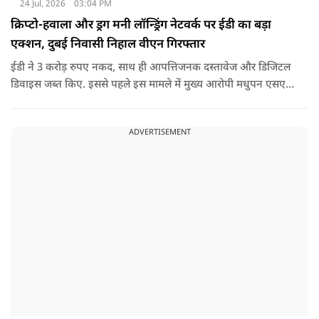
24 Jul, 2026
03:04 PM
क्रिप्टो-हवाला और ड्रग मनी लॉन्ड्रिंग नेटवर्क पर ईडी का बड़ा
एक्शन, दुबई निवासी निहाल वीएन गिरफ्तार
ईडी ने 3 करोड़ रुपए नकद, साथ ही आपत्तिजनक दस्तावेज और डिजिटल
डिवाइस जब्त किए. इससे पहले इस मामले में मुख्य आरोपी मधुपन एसएस
को 17 जनवरी, 2026 को पीएमएलए, 2002 की धारा 19 के तहत
गिरफ्तार किया गया था. वह अभी न्यायिक हिरासत में है.
ADVERTISEMENT