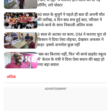
TMC से BJP में शामिल होने वालों को दी गई
वॉर्निंग, लगे पोस्टर
90 साल के बुजुर्ग ने पहले ही बता दी अपनी मौत
की तारीख, 4 दिन बाद सच हुई बात, परिवार ने
गाजे-बाजे के साथ निकाली अंतिम यात्रा
3 साल से अटका था काम, DM ने कराया पूरा तो
किसान ने दिया ऐसा तोहफा, देखकर अफसर ने
कहा- इससे अनमोल कुछ नहीं
'बस का किराया नहीं, फिर भी बच्चे प्राइवेट स्कूल
में' केरल के मंत्री ने दिया ऐसा बयान की खड़ा हो
गया बड़ा बवाल
अधिक
ADVERTISEMENT