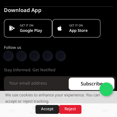
Download App
GET IT ON
GET IT ON
Google Play
App Store
Follow us
Stay Informed. Get Notified
Subscribe
We use cookies to enhance your experience. You can
accept or reject tracking.
Copyright © 2026 KMC PVT. LTD. All Rights Reserved.
Accept
Reject
शॉर्ट्स
होम
वीडियो
खोजें
वेब स्टोरीज़
Designed & Developed by