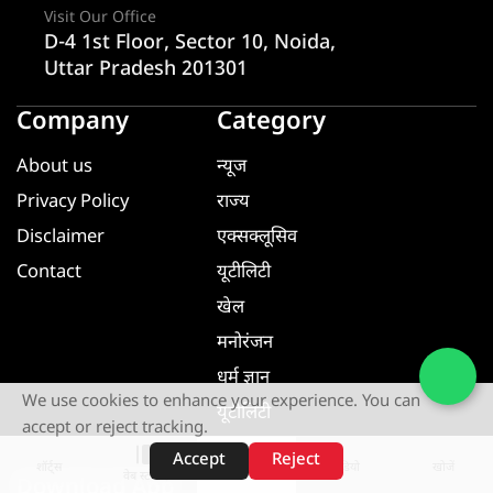
Visit Our Office
D-4 1st Floor, Sector 10, Noida,
Uttar Pradesh 201301
Company
Category
About us
न्यूज
Privacy Policy
राज्य
Disclaimer
एक्सक्लूसिव
Contact
यूटीलिटी
खेल
मनोरंजन
धर्म ज्ञान
We use cookies to enhance your experience. You can
यूटीलिटी
accept or reject tracking.
Accept
Reject
शॉर्ट्स
होम
वीडियो
खोजें
वेब स्टोरीज़
Download App