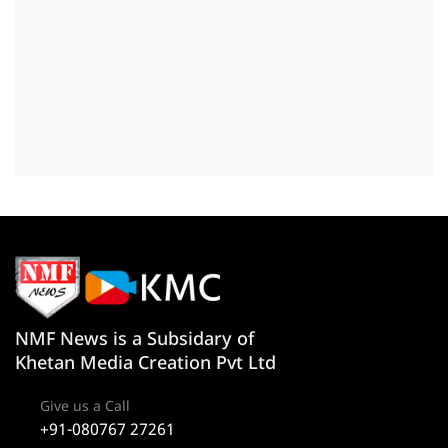
NMF News is a Subsidary of
Khetan Media Creation Pvt Ltd
Give us a Call
+91-080767 27261