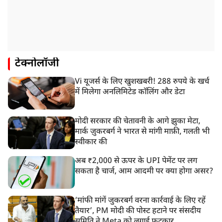
टेक्नोलॉजी
Vi यूजर्स के लिए खुशखबरी! 288 रुपये के खर्च
में मिलेगा अनलिमिटेड कॉलिंग और डेटा
मोदी सरकार की चेतावनी के आगे झुका मेटा,
मार्क ज़ुकरबर्ग ने भारत से मांगी माफ़ी, गलती भी
स्वीकार की
अब ₹2,000 से ऊपर के UPI पेमेंट पर लग
सकता है चार्ज, आम आदमी पर क्या होगा असर?
‘मांफी मांगें जुकरबर्ग वरना कार्रवाई के लिए रहें
तैयार’, PM मोदी की पोस्ट हटाने पर संसदीय
समिति ने Meta को लगाई फटकार