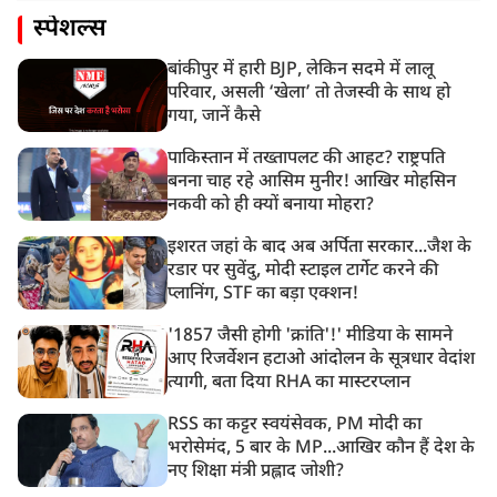
स्पेशल्स
बांकीपुर में हारी BJP, लेकिन सदमे में लालू
परिवार, असली ‘खेला’ तो तेजस्वी के साथ हो
गया, जानें कैसे
पाकिस्तान में तख्तापलट की आहट? राष्ट्रपति
बनना चाह रहे आसिम मुनीर! आखिर मोहसिन
नकवी को ही क्यों बनाया मोहरा?
इशरत जहां के बाद अब अर्पिता सरकार...जैश के
रडार पर सुवेंदु, मोदी स्टाइल टार्गेट करने की
प्लानिंग, STF का बड़ा एक्शन!
'1857 जैसी होगी 'क्रांति'!' मीडिया के सामने
आए रिजर्वेशन हटाओ आंदोलन के सूत्रधार वेदांश
त्यागी, बता दिया RHA का मास्टरप्लान
RSS का कट्टर स्वयंसेवक, PM मोदी का
भरोसेमंद, 5 बार के MP...आखिर कौन हैं देश के
नए शिक्षा मंत्री प्रह्लाद जोशी?