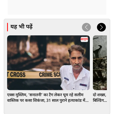
यह भी पढ़ें
क्राइम
एक्स मुस्लिम, ‘सनातनी’ का टैग लेकर घूम रहे सलीम
दो शख्स, एक गर्
वास्तिक पर कसा शिकंजा, 31 साल पुराने हत्याकांड में
बिल्डिंग...लग
अरेस्ट
में आग, हुआ ब