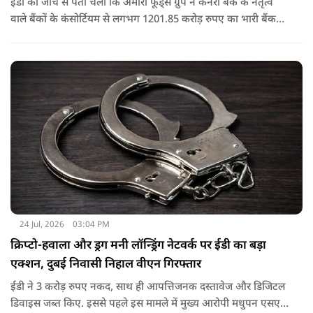
ईडी की जांच से पता चला कि अमीरा फूड्स ग्रुप ने केनरा बैंक के नेतृत्व
वाले बैंकों के कंसोर्टियम से लगभग 1201.85 करोड़ रुपए का भारी बैंक
लोन/कैश क्रेडिट लोन लिया था, जो बाद में 2017 में एनपीए बन गया.
जांच में यह भी पता चला कि अमीरा प्योर फूड्स प्राइवेट लिमिटेड और
उसके प्रमोटरों/शेयरधारकों/डायरेक्टरों ने मनी लॉन्ड्रिंग का अपराध किया
है.
24 Jul, 2026
03:04 PM
क्रिप्टो-हवाला और ड्रग मनी लॉन्ड्रिंग नेटवर्क पर ईडी का बड़ा
एक्शन, दुबई निवासी निहाल वीएन गिरफ्तार
ईडी ने 3 करोड़ रुपए नकद, साथ ही आपत्तिजनक दस्तावेज और डिजिटल
डिवाइस जब्त किए. इससे पहले इस मामले में मुख्य आरोपी मधुपन एसएस