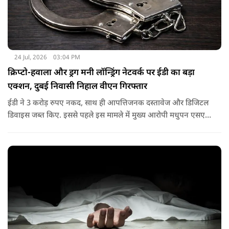
24 Jul, 2026
03:04 PM
क्रिप्टो-हवाला और ड्रग मनी लॉन्ड्रिंग नेटवर्क पर ईडी का बड़ा
एक्शन, दुबई निवासी निहाल वीएन गिरफ्तार
ईडी ने 3 करोड़ रुपए नकद, साथ ही आपत्तिजनक दस्तावेज और डिजिटल
डिवाइस जब्त किए. इससे पहले इस मामले में मुख्य आरोपी मधुपन एसएस
को 17 जनवरी, 2026 को पीएमएलए, 2002 की धारा 19 के तहत
गिरफ्तार किया गया था. वह अभी न्यायिक हिरासत में है.