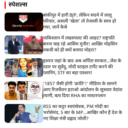
स्पेशल्स
बांकीपुर में हारी BJP, लेकिन सदमे में लालू
परिवार, असली ‘खेला’ तो तेजस्वी के साथ हो
गया, जानें कैसे
पाकिस्तान में तख्तापलट की आहट? राष्ट्रपति
बनना चाह रहे आसिम मुनीर! आखिर मोहसिन
नकवी को ही क्यों बनाया मोहरा?
इशरत जहां के बाद अब अर्पिता सरकार...जैश के
रडार पर सुवेंदु, मोदी स्टाइल टार्गेट करने की
प्लानिंग, STF का बड़ा एक्शन!
'1857 जैसी होगी 'क्रांति'!' मीडिया के सामने
आए रिजर्वेशन हटाओ आंदोलन के सूत्रधार वेदांश
त्यागी, बता दिया RHA का मास्टरप्लान
RSS का कट्टर स्वयंसेवक, PM मोदी का
भरोसेमंद, 5 बार के MP...आखिर कौन हैं देश के
नए शिक्षा मंत्री प्रह्लाद जोशी?