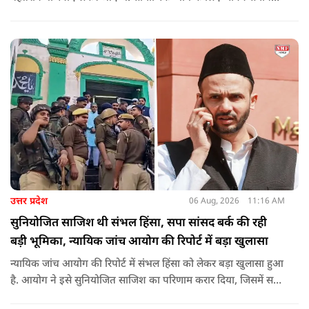
करने वाले महापुरुष बाबा साहेब भीमराव आंबेडकर, महर्षि वाल्मीकि, संत
शिरोमणि रविदास, संत ज्योतिबा फुले, शाहूजी महाराज, लोकमाता
अहिल्या बाई होल्कर आदि की मूर्तियों पर छाजन, पार्क, बाउंड्रीवाल के
लिए हमने 407 करोड़ रुपये का प्रावधान किया है. यह बजट पास न हो,
इसके लिए समाजवादी पार्टी ने सदन की कार्यवाही को बाधित किया और
लगातार व्यवधान पैदा करने का प्रयास किया.
उत्तर प्रदेश
06 Aug, 2026
11:16 AM
सुनियोजित साजिश थी संभल हिंसा, सपा सांसद बर्क की रही
बड़ी भूमिका, न्यायिक जांच आयोग की रिपोर्ट में बड़ा खुलासा
न्यायिक जांच आयोग की रिपोर्ट में संभल हिंसा को लेकर बड़ा खुलासा हुआ
है. आयोग ने इसे सुनियोजित साजिश का परिणाम करार दिया, जिसमें सपा
सांसद बर्क की बड़ी भूमिका रही. इतना ही नहीं बर्क के अलावा कई और