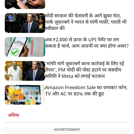
मोदी सरकार की चेतावनी के आगे झुका मेटा,
मार्क ज़ुकरबर्ग ने भारत से मांगी माफ़ी, गलती भी
स्वीकार की
अब ₹2,000 से ऊपर के UPI पेमेंट पर लग
सकता है चार्ज, आम आदमी पर क्या होगा असर?
‘मांफी मांगें जुकरबर्ग वरना कार्रवाई के लिए रहें
तैयार’, PM मोदी की पोस्ट हटाने पर संसदीय
समिति ने Meta को लगाई फटकार
Amazon Freedom Sale का धमाका! फोन,
TV और AC पर 80% तक की छूट
अधिक
ADVERTISEMENT