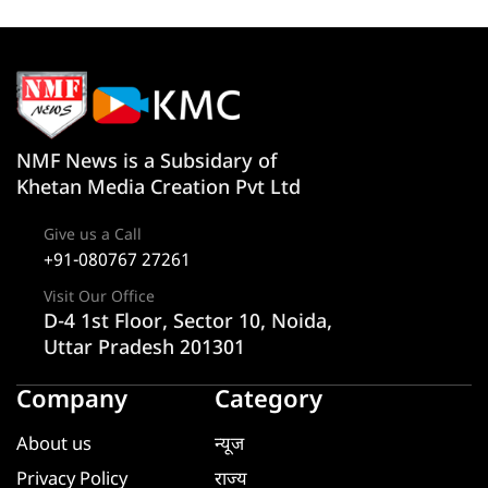
NMF News is a Subsidary of
Khetan Media Creation Pvt Ltd
Give us a Call
+91-080767 27261
Visit Our Office
D-4 1st Floor, Sector 10, Noida,
Uttar Pradesh 201301
Company
Category
About us
न्यूज
Privacy Policy
राज्य