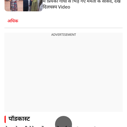
में प्रियंका गांधी से भिड़ गए ममता के सांसद, देखें
दिलचस्प Video
अधिक
ADVERTISEMENT
पॉडकास्ट