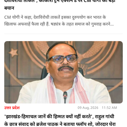
देशविरोधी ताकतें’, काकोरी ट्रेन एक्शन डे पर CM योगी का बड़ा
बयान
CM योगी ने कहा, देशविरोधी ताकतें इसका दुरुपयोग कर भारत के
खिलाफ अफवाहें फैला रही हैं. षड्यंत्र के तहत समाज को गुमराह करने
करने का प्रयास हो रहा है.
उत्तर प्रदेश
09 Aug, 2026
11:52 AM
'झारखंड-हिमाचल जानें की हिम्मत क्यों नहीं करते', राहुल गांधी
के छात्र संवाद को ब्रजेश पाठक ने बताया फ्लॉप शो, जोरदार घेरा