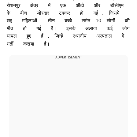
रोशनपुर
क्षेत्र
में
एक
ऑटो
और
डीसीएम
के
बीच
जोरदार
टक्कर
हो
गई
,
जिसमें
छह
महिलाओं
,
तीन
बच्चे
समेत
10
लोगों
की
मौत
हो
गई
है।
इसके
अलावा
कई
लोग
घायल
हुए
हैं
,
जिन्हें
स्थानीय
अस्पताल
में
भर्ती
कराया
है।
ADVERTISEMENT