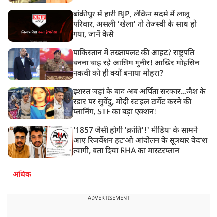
बांकीपुर में हारी BJP, लेकिन सदमे में लालू
परिवार, असली ‘खेला’ तो तेजस्वी के साथ हो
गया, जानें कैसे
पाकिस्तान में तख्तापलट की आहट? राष्ट्रपति
बनना चाह रहे आसिम मुनीर! आखिर मोहसिन
नकवी को ही क्यों बनाया मोहरा?
इशरत जहां के बाद अब अर्पिता सरकार...जैश के
रडार पर सुवेंदु, मोदी स्टाइल टार्गेट करने की
प्लानिंग, STF का बड़ा एक्शन!
'1857 जैसी होगी 'क्रांति'!' मीडिया के सामने
आए रिजर्वेशन हटाओ आंदोलन के सूत्रधार वेदांश
त्यागी, बता दिया RHA का मास्टरप्लान
अधिक
ADVERTISEMENT