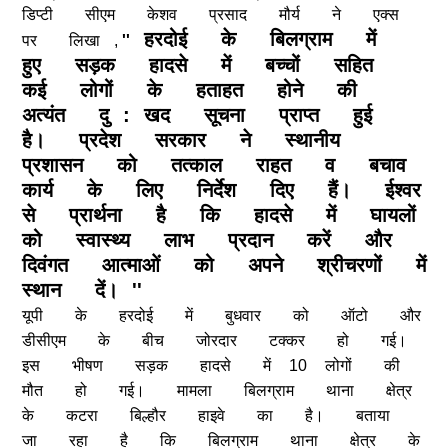
डिप्टी
सीएम
केशव
प्रसाद
मौर्य
ने
एक्स
हरदोई
के
बिलग्राम
में
पर
लिखा
,
''
हुए
सड़क
हादसे
में
बच्चों
सहित
कई
लोगों
के
हताहत
होने
की
अत्यंत
दु
:
खद
सूचना
प्राप्त
हुई
है।
प्रदेश
सरकार
ने
स्थानीय
प्रशासन
को
तत्काल
राहत
व
बचाव
कार्य
के
लिए
निर्देश
दिए
हैं।
ईश्वर
से
प्रार्थना
है
कि
हादसे
में
घायलों
को
स्वास्थ्य
लाभ
प्रदान
करें
और
दिवंगत
आत्माओं
को
अपने
श्रीचरणों
में
स्थान
दें।
''
यूपी
के
हरदोई
में
बुधवार
को
ऑटो
और
डीसीएम
के
बीच
जोरदार
टक्कर
हो
गई।
इस
भीषण
सड़क
हादसे
में
10
लोगों
की
मौत
हो
गई।
मामला
बिलग्राम
थाना
क्षेत्र
के
कटरा
बिल्हौर
हाइवे
का
है।
बताया
जा
रहा
है
कि
बिलग्राम
थाना
क्षेत्र
के