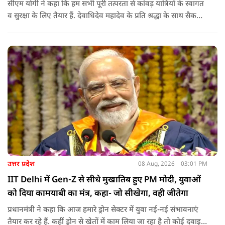
सीएम योगी ने कहा कि हम सभी पूरी तत्परता से कांवड़ यात्रियों के स्वागत
व सुरक्षा के लिए तैयार हैं. देवाधिदेव महादेव के प्रति श्रद्धा के साथ सैकड़ों
किलोमीटर पैदल यात्रा कर रहे शिवभक्त भक्ति, समर्पण, सामाजिक व
राष्ट्रीय एकता और समरसता का जीवंत उदाहरण प्रस्तुत कर रहे हैं. जात-
पात, क्षेत्र व प्रांत की सीमाओं से ऊपर उठकर उनकी हर श्वांस शिव के नाम
है.
उत्तर प्रदेश
08 Aug, 2026
03:01 PM
IIT Delhi में Gen-Z से सीधे मुखातिब हुए PM मोदी, युवाओं
को दिया कामयाबी का मंत्र, कहा- जो सीखेगा, वही जीतेगा
प्रधानमंत्री ने कहा कि आज हमारे ड्रोन सेक्टर में युवा नई-नई संभावनाएं
तैयार कर रहे हैं. कहीं ड्रोन से खेतों में काम लिया जा रहा है तो कोई दवाइयां