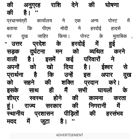
की
अनुग्रह
राशि
देने
की
घोषणा
की
है।
''
प्रधानमंत्री
कार्यालय
ने
एक
अन्य
पोस्ट
में
बताया
कि
पीएम
मोदी
ने
हरदोई
हादसे
पर
दुख
जाहिर
किया।
पोस्ट
के
मुताबिक
,
उत्तर
प्रदेश
के
हरदोई
में
हुई
''
सड़क
दुर्घटना
मन
को
व्यथित
करने
वाली
है।
इसमें
कई
परिवारों
ने
अपनों
को
खो
दिया
है।
ईश्वर
से
प्रार्थना
है
कि
उन्हें
इस
अपार
दुख
को
सहने
की
शक्ति
प्रदान
करे।
इसके
साथ
ही
मैं
सभी
घायलों
के
शीघ्र
स्वस्थ
होने
की
कामना
करता
हूं।
राज्य
सरकार
की
निगरानी
में
स्थानीय
प्रशासन
पीड़ितों
की
हरसंभव
मदद
में
जुटा
है।
''
ADVERTISEMENT