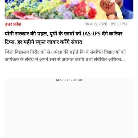
उत्तर प्रदेश
08 Aug, 2026
05:29 PM
योगी सरकार की पहल, यूपी के छात्रों को IAS-IPS देंगे करियर
टिप्स, हर महीने स्कूल जाकर करेंगे संवाद
जिला विद्यालय निरीक्षकों से अपेक्षा की गई है कि वे संबंधित विद्यालयों को
कार्यक्रम के संबंध में अपने स्तर से अवगत कराएं तथा संबंधित अधिकारी
और विद्यालय के प्रबंध तंत्र के बीच आवश्यक समन्वय स्थापित कराएं,
ताकि कार्यक्रम का सुचारु एवं प्रभावी संचालन सुनिश्चित हो सके. अपर
ADVERTISEMENT
मुख्य सचिव, माध्यमिक शिक्षा, पार्थ सारथी सेन शर्मा ने बताया कि मुख्य
सचिव, उत्तर प्रदेश शासन, की ओर से सभी जिलाधिकारियों को जारी
निर्देश में कहा गया है कि प्रत्येक जिले में तैनात आईएएस, आईपीएस, और
आईएफएस के युवा अधिकारी हर माह कम से कम एक इंटरमीडिएट स्तर
के विद्यालय का भ्रमण कर विद्यार्थियों के साथ संवाद स्थापित करें.