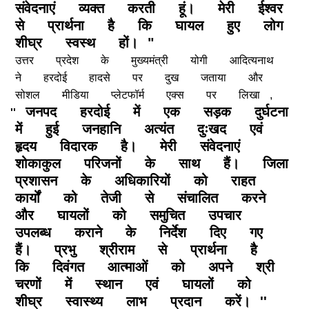
संवेदनाएं
व्यक्त
करती
हूं।
मेरी
ईश्वर
से
प्रार्थना
है
कि
घायल
हुए
लोग
शीघ्र
स्वस्थ
हों।
"
उत्तर
प्रदेश
के
मुख्यमंत्री
योगी
आदित्यनाथ
ने
हरदोई
हादसे
पर
दुख
जताया
और
सोशल
मीडिया
प्लेटफॉर्म
एक्स
पर
लिखा
,
जनपद
हरदोई
में
एक
सड़क
दुर्घटना
''
में
हुई
जनहानि
अत्यंत
दुःखद
एवं
हृदय
विदारक
है।
मेरी
संवेदनाएं
शोकाकुल
परिजनों
के
साथ
हैं।
जिला
प्रशासन
के
अधिकारियों
को
राहत
कार्यों
को
तेजी
से
संचालित
करने
और
घायलों
को
समुचित
उपचार
उपलब्ध
कराने
के
निर्देश
दिए
गए
हैं।
प्रभु
श्रीराम
से
प्रार्थना
है
कि
दिवंगत
आत्माओं
को
अपने
श्री
चरणों
में
स्थान
एवं
घायलों
को
शीघ्र
स्वास्थ्य
लाभ
प्रदान
करें।
''