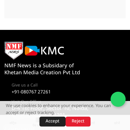
NMF News is a Subsidary of
Khetan Media Creation Pvt Ltd
Give us a Call
+91-080767 27261
Visit Our Office
We use cookies to enhance your experience. You can
D-4 1st Floor, Sector 10, Noida,
accept or reject tracking.
Uttar Pradesh 201301
Accept
Reject
शॉर्ट्स
होम
वीडियो
खोजें
वेब स्टोरीज़
Company
Category