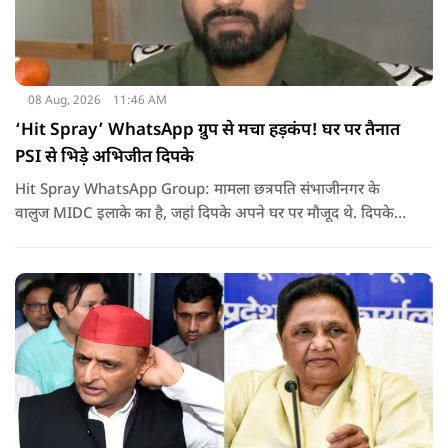
08 Aug, 2026
11:46 AM
‘Hit Spray’ WhatsApp ग्रुप से मचा हड़कंप! घर पर तैनात
PSI से भिड़े अभिजीत दिपके
Hit Spray WhatsApp Group: मामला छत्रपति संभाजीनगर के
वालुज MIDC इलाके का है, जहां दिपके अपने घर पर मौजूद थे. दिपके
का आरोप है कि सुरक्षा के लिए तैनात PSI उनसे मिलने आने वाले लोगों
को रोक रहे थे और उनके साथ ठीक तरीके से पेश नहीं आ रहे थे. इसी बात
को लेकर दिपके की पुलिस अधिकारी से तीखी बहस हो गई.