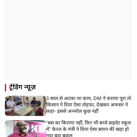
दूसरे दौर की बातचीत, आंदोलन तेज
1:55 PM
प्रयागराज पहुंचे राहुल गांधी, ‘छात्रों की गूंज’ कार्यक्रम में होंगे
शामिल
12:47 PM
मेरठ में CM योगी आदित्यनाथ ने कांवड़ यात्रियों का किया स्वागत
11:04 AM
असम बाढ़: 13 जिलों में 15 लाख से ज्यादा लोग प्रभावित, मृतकों
की संख्या 98 तक पहुंची
10:21 AM
ट्रेंडिंग न्यूज़
हिमाचल के चंबा में बड़ा सड़क हादसा, 7 यात्रियों की मौत; 11
घायल
3 साल से अटका था काम, DM ने कराया पूरा तो
9:23 AM
किसान ने दिया ऐसा तोहफा, देखकर अफसर ने
सलमान खान के घर के बाहर ड्यूटी पर तैनात पुलिसकर्मी की मौत,
कहा- इससे अनमोल कुछ नहीं
अचानक बिगड़ी थी तबीयत
'बस का किराया नहीं, फिर भी बच्चे प्राइवेट स्कूल
में' केरल के मंत्री ने दिया ऐसा बयान की खड़ा हो
गया बड़ा बवाल