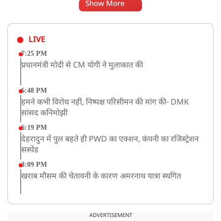
Show More
LIVE
7:25 PM
प्रधानमंत्री मोदी से CM योगी ने मुलाकात की
6:48 PM
हमने कभी विरोध नहीं, निष्पक्ष परिसीमन की मांग की- DMK
सांसद कनिमोझी
6:19 PM
देहरादुन में पुल बहते ही PWD का एक्शन, कंपनी का रजिस्ट्रेशन
सस्पेंड
3:09 PM
खराब मौसम की चेतावनी के कारण अमरनाथ यात्रा स्थगित
2:51 PM
JPSC-JSSC को लेकर बेनतीजा रही सरकार और छात्रों के बीच
ADVERTISEMENT