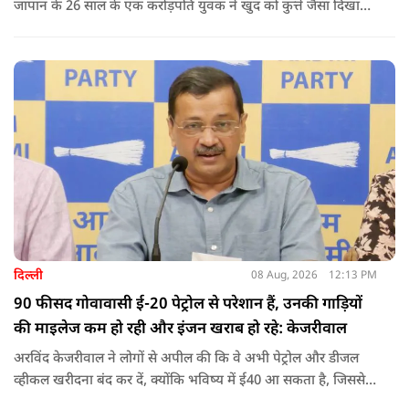
जापान के 26 साल के एक करोड़पति युवक ने खुद को कुत्ते जैसा दिखाने
के लिए करीब 220 करोड़ रुपये खर्च कर दिए. पोस्ट में कहा जा रहा है कि
युवक ने अपने शरीर और चेहरे में बदलाव कराने के लिए कई सर्जरी
करवाईं और अब वह कुत्ते की तरह दिखने, चलने और रहने की कोशिश
करता है.
दिल्ली
08 Aug, 2026
12:13 PM
90 फीसद गोवावासी ई-20 पेट्रोल से परेशान हैं, उनकी गाड़ियों
की माइलेज कम हो रही और इंजन खराब हो रहे: केजरीवाल
अरविंद केजरीवाल ने लोगों से अपील की कि वे अभी पेट्रोल और डीजल
व्हीकल खरीदना बंद कर दें, क्योंकि भविष्य में ई40 आ सकता है, जिससे
इंजन सीज हो जाएंगे और माइलेज गिर जाएगी.