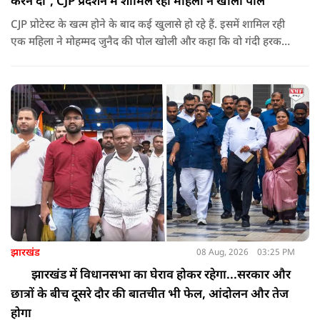
करने दी', CJP प्रदर्शन में शामिल रही महिला ने खोली पोल
CJP प्रोटेस्ट के खत्म होने के बाद कई खुलासे हो रहे हैं. इसमें शामिल रही
एक महिला ने मोहम्मद जुनैद की पोल खोली और कहा कि वो गंदी हरकतें
करता था, हाथ छूकर महिलाओं से स्वास्थ्य पूछता था. जब इसकी शिकायत
करने अभिजीत दिपके के पास पहुंची तो उन्होंने पुलिस कंप्लेन नहीं करने
दिया.
झारखंड
08 Aug, 2026
03:25 PM
झारखंड में विधानसभा का घेराव होकर रहेगा...सरकार और
छात्रों के बीच दूसरे दौर की बातचीत भी फेल, आंदोलन और तेज
होगा