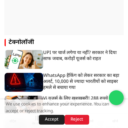
टेक्नोलॉजी
UPI पर चार्ज लगेगा या नहीं? सरकार ने दिया
साफ जवाब, करोड़ों यूजर्स को राहत
WhatsApp हैकिंग को लेकर सरकार का बड़ा
अलर्ट, 10,000 से ज्यादा भारतीयों को साइबर
हमले से बचाया गया
Vi यूजर्स के लिए खुशखबरी! 288 रुपये के खर्च
We use cookies to enhance your experience. You can
में मिलेगा अनलिमिटेड कॉलिंग और डेटा
accept or reject tracking.
Accept
Reject
मोदी सरकार की चेतावनी के आगे झुका मेटा,
शॉर्ट्स
होम
वीडियो
खोजें
वेब स्टोरीज़
मार्क ज़ुकरबर्ग ने भारत से मांगी माफ़ी, गलती भी