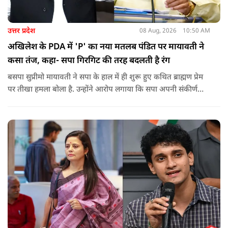
उत्तर प्रदेश
08 Aug, 2026
10:50 AM
अखिलेश के PDA में 'P' का नया मतलब पंडित पर मायावती ने
कसा तंज, कहा- सपा गिरगिट की तरह बदलती है रंग
बसपा सुप्रीमो मायावती ने सपा के हाल में ही शुरू हुए कथित ब्राह्मण प्रेम
पर तीखा हमला बोला है. उन्होंने आरोप लगाया कि सपा अपनी संकीर्ण
जातिवादी राजनीति और चुनावी स्वार्थ के चलते समय-समय पर अपना
राजनीतिक रंग बदलती रही है.