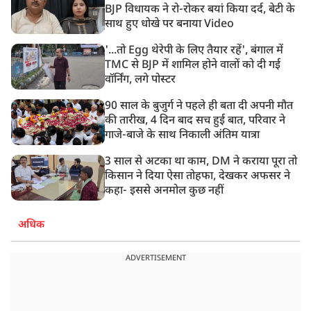
BJP विधायक ने रो-रोकर बयां किया दर्द, बेटी के
साथ हुए धोखे पर बनाया Video
'...तो Egg थेरेपी के लिए तैयार रहें', बंगाल में
TMC से BJP में शामिल होने वालों को दी गई
वॉर्निंग, लगे पोस्टर
90 साल के बुजुर्ग ने पहले ही बता दी अपनी मौत
की तारीख, 4 दिन बाद सच हुई बात, परिवार ने
गाजे-बाजे के साथ निकाली अंतिम यात्रा
3 साल से अटका था काम, DM ने कराया पूरा तो
किसान ने दिया ऐसा तोहफा, देखकर अफसर ने
कहा- इससे अनमोल कुछ नहीं
अधिक
ADVERTISEMENT