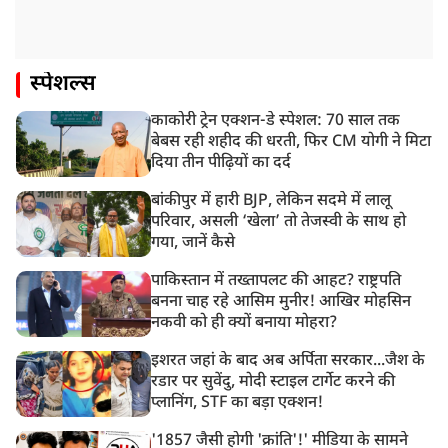
स्पेशल्स
काकोरी ट्रेन एक्शन-डे स्पेशल: 70 साल तक
बेबस रही शहीद की धरती, फिर CM योगी ने मिटा
दिया तीन पीढ़ियों का दर्द
बांकीपुर में हारी BJP, लेकिन सदमे में लालू
परिवार, असली ‘खेला’ तो तेजस्वी के साथ हो
गया, जानें कैसे
पाकिस्तान में तख्तापलट की आहट? राष्ट्रपति
बनना चाह रहे आसिम मुनीर! आखिर मोहसिन
नकवी को ही क्यों बनाया मोहरा?
इशरत जहां के बाद अब अर्पिता सरकार...जैश के
रडार पर सुवेंदु, मोदी स्टाइल टार्गेट करने की
प्लानिंग, STF का बड़ा एक्शन!
'1857 जैसी होगी 'क्रांति'!' मीडिया के सामने