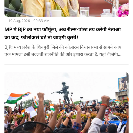
10 Aug, 2026
09:33 AM
MP में BJP का नया फॉर्मूला, अब रील्स-पोस्ट तय करेंगी नेताओं
का कद; फॉलोअर्स घटे तो जाएगी कुर्सी!
BJP: मध्य प्रदेश के शिवपुरी जिले की कोलारस विधानसभा से सामने आया
एक मामला इसी बदलती राजनीति की ओर इशारा करता है. यहां बीजेपी
विधायक महेंद्र यादव ने पार्टी के स्थानीय पदाधिकारियों के लिए सोशल
मीडिया फॉलोअर्स को भी एक तरह के ‘डिजिटल रिपोर्ट कार्ड’ का हिस्सा
बनाने की बात कही है