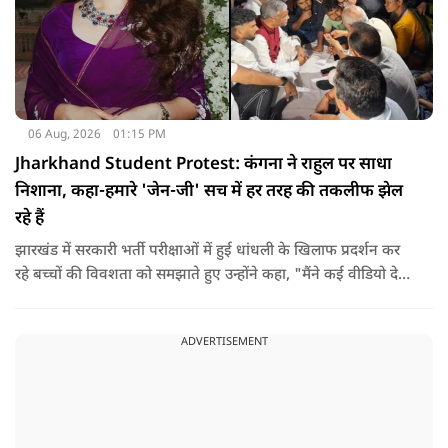
06 Aug, 2026
01:15 PM
Jharkhand Student Protest: कंगना ने राहुल पर साधा
निशाना, कहा-हमारे 'जेन-जी' सच में हर तरह की तकलीफ झेल
रहे हैं
झारखंड में सरकारी भर्ती परीक्षाओं में हुई धांधली के खिलाफ प्रदर्शन कर
रहे बच्चों की विवशता को समझाते हुए उन्होंने कहा, "मैंने कई वीडियो देखे
हैं कि बच्चों को त्रिपाल लगाने की इजाजत नहीं दी जा रही है. खाने की
ठीक स्थिति नहीं है, बच्चों ने दो-तीन दिन से कपड़े नहीं बदले हैं. हालात
ADVERTISEMENT
यहां तक गंभीर हैं कि बच्चों के पास ऑनलाइन फूड नहीं जा पा रहा है. ऐसी
स्थिति में राहुल गांधी वहां नहीं पहुंच रहे हैं.