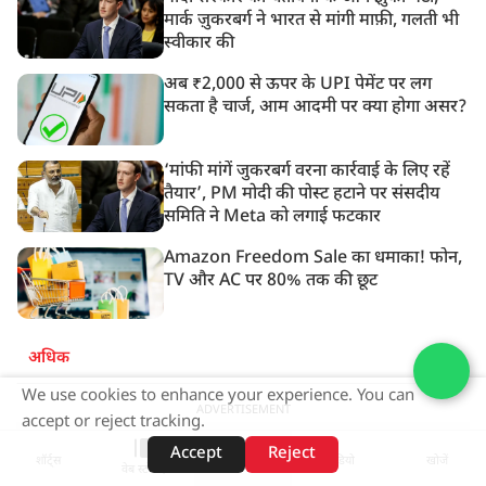
मार्क ज़ुकरबर्ग ने भारत से मांगी माफ़ी, गलती भी
स्वीकार की
अब ₹2,000 से ऊपर के UPI पेमेंट पर लग
सकता है चार्ज, आम आदमी पर क्या होगा असर?
‘मांफी मांगें जुकरबर्ग वरना कार्रवाई के लिए रहें
तैयार’, PM मोदी की पोस्ट हटाने पर संसदीय
समिति ने Meta को लगाई फटकार
Amazon Freedom Sale का धमाका! फोन,
TV और AC पर 80% तक की छूट
अधिक
We use cookies to enhance your experience. You can
ADVERTISEMENT
accept or reject tracking.
Accept
Reject
शॉर्ट्स
होम
वीडियो
खोजें
वेब स्टोरीज़