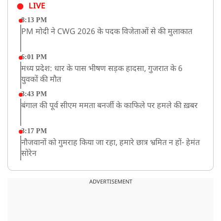
LIVE
8:13 PM
PM मोदी ने CWG 2026 के पदक विजेताओं से की मुलाकात
6:01 PM
मध्य प्रदेश: धार के पास भीषण सड़क हादसा, गुजरात के 6
युवकों की मौत
3:43 PM
बंगाल की पूर्व सीएम ममता बनर्जी के काफिले पर हमले की ख़बर
3:17 PM
नौजवानों को गुमराह किया जा रहा, हमारे छात्र भ्रमित न हों- हेमंत
सोरेन
2:03 PM
बारामती में निजी ट्रेनिंग विमान दुर्घटनाग्रस्त, किसी के घायल होने
ADVERTISEMENT
की कोई सूचना नहीं
12:16 PM
JPSC परीक्षा विवाद: अनशन पर बैठे छात्र नेता देवेंद्र महतो की