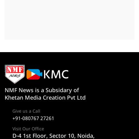
NMF News is a Subsidary of
Khetan Media Creation Pvt Ltd
Give us a Call
+91-080767 27261
Visit Our Office
D-4 1st Floor, Sector 10, Noida,