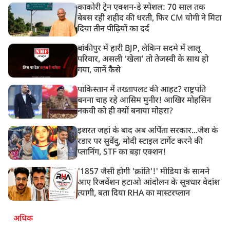
काकोरी ट्रेन एक्शन-डे स्पेशल: 70 साल तक
बेबस रही शहीद की धरती, फिर CM योगी ने मिटा
दिया तीन पीढ़ियों का दर्द
बांकीपुर में हारी BJP, लेकिन सदमे में लालू
परिवार, असली ‘खेला’ तो तेजस्वी के साथ हो
गया, जानें कैसे
पाकिस्तान में तख्तापलट की आहट? राष्ट्रपति
बनना चाह रहे आसिम मुनीर! आखिर मोहसिन
नकवी को ही क्यों बनाया मोहरा?
इशरत जहां के बाद अब अर्पिता सरकार...जैश के
रडार पर सुवेंदु, मोदी स्टाइल टार्गेट करने की
प्लानिंग, STF का बड़ा एक्शन!
'1857 जैसी होगी 'क्रांति'!' मीडिया के सामने
आए रिजर्वेशन हटाओ आंदोलन के सूत्रधार वेदांश
त्यागी, बता दिया RHA का मास्टरप्लान
अधिक