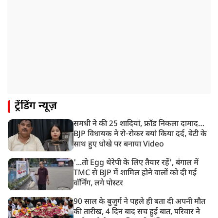
तबीयत बिगड़ी
10:44 AM
रांचीः छात्रों के समर्थन में विधायक जयराम महतो ने शुरू किया
निर्जला उपवास
10:42 AM
NIA ने मलप्पुरम विस्फोटक केस में मुख्य साजिशकर्ता को
गिरफ्तार किया
8:26 AM
ट्रेंडिंग न्यूज़
PM मोदी को आया अमेरिकी उपराष्ट्रपति जेडी वेंस का फोन,
रणनीतिक मुद्दों पर हुई बात
समधी ने की 25 शादियां, फ्रॉड निकला दामाद…
8:23 AM
BJP विधायक ने रो-रोकर बयां किया दर्द, बेटी के
रांची: छात्रों और झारखंड सरकार के बीच आज होगी तीसरे दौर
साथ हुए धोखे पर बनाया Video
की बातचीत
'...तो Egg थेरेपी के लिए तैयार रहें', बंगाल में
TMC से BJP में शामिल होने वालों को दी गई
वॉर्निंग, लगे पोस्टर
90 साल के बुजुर्ग ने पहले ही बता दी अपनी मौत
की तारीख, 4 दिन बाद सच हुई बात, परिवार ने