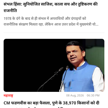
संभल हिंसा: सुनियोजित साजिश, काला सच और तुष्टिकरण की
राजनीति
1978 के दंगे के बाद से ही संभल में अपराधियों और दंगाइयों को
राजनीतिक संरक्षण मिलता रहा. लेकिन आज उत्तर प्रदेश में मुख्यमंत्री योगी
आदित्यनाथ के नेतृत्व में कानून का राज स्थापित है. 24 नवंबर 2024 की
घटना में सरकार ने यह संदेश स्पष्ट कर दिया कि चाहे कोई कितना भी बड़ा
नेता या सांसद क्यों न हो, यदि वह राज्य की शांति और सुरक्षा से खिलवाड़
करेगा, तो उसे बख्शा नहीं जाएगा.
महाराष्ट्र
08 Aug, 2026
06:30 PM
CM फडणवीस का बड़ा फैसला, पुणे के 38,970 किसानों को दी