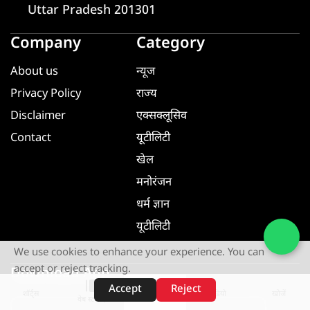
Uttar Pradesh 201301
Company
Category
About us
न्यूज
Privacy Policy
राज्य
Disclaimer
एक्सक्लूसिव
Contact
यूटीलिटी
खेल
मनोरंजन
धर्म ज्ञान
यूटीलिटी
We use cookies to enhance your experience. You can
accept or reject tracking.
Download App
Accept
Reject
शॉर्ट्स
होम
वीडियो
खोजें
वेब स्टोरीज़