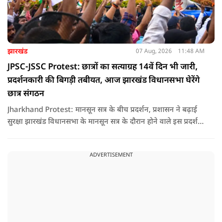
झारखंड
07 Aug, 2026
11:48 AM
JPSC-JSSC Protest: छात्रों का सत्याग्रह 14वें दिन भी जारी,
प्रदर्शनकारी की बिगड़ी तबीयत, आज झारखंड विधानसभा घेरेंगे
छात्र संगठन
Jharkhand Protest: मानसून सत्र के बीच प्रदर्शन, प्रशासन ने बढ़ाई
सुरक्षा झारखंड विधानसभा के मानसून सत्र के दौरान होने वाले इस प्रदर्शन
को देखते हुए जिला प्रशासन ने सुरक्षा के कड़े इंतजाम किए हैं. यह मार्च
वामपंथी छात्र संगठनों आइसा, आरवाईए, एआईएसएफ और झारखंड
ADVERTISEMENT
जनाधिकार महासभा के आह्वान पर आयोजित किया जा रहा है.