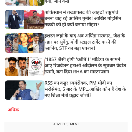
गया, जानें कैसे
पाकिस्तान में तख्तापलट की आहट? राष्ट्रपति
बनना चाह रहे आसिम मुनीर! आखिर मोहसिन
नकवी को ही क्यों बनाया मोहरा?
इशरत जहां के बाद अब अर्पिता सरकार...जैश के
रडार पर सुवेंदु, मोदी स्टाइल टार्गेट करने की
प्लानिंग, STF का बड़ा एक्शन!
'1857 जैसी होगी 'क्रांति'!' मीडिया के सामने
आए रिजर्वेशन हटाओ आंदोलन के सूत्रधार वेदांश
त्यागी, बता दिया RHA का मास्टरप्लान
RSS का कट्टर स्वयंसेवक, PM मोदी का
भरोसेमंद, 5 बार के MP...आखिर कौन हैं देश के
नए शिक्षा मंत्री प्रह्लाद जोशी?
अधिक
ADVERTISEMENT