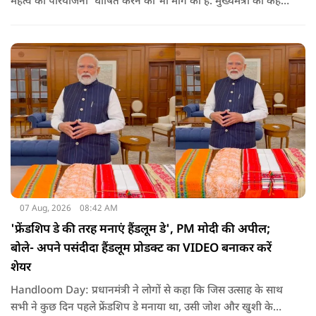
महत्व की परियोजना' घोषित करने की भी मांग की है. मुख्यमंत्री का कहना
है कि अगर इस योजना पर तेजी से काम शुरू होता है, त न केवल
तमिलनाडु बल्कि दक्षिण भारत के कई राज्यों में पीने के पानी और सिंचाई
की समस्या को काफी हद तक कम किया जा सकता है.
07 Aug, 2026
08:42 AM
'फ्रेंडशिप डे की तरह मनाएं हैंडलूम डे', PM मोदी की अपील;
बोले- अपने पसंदीदा हैंडलूम प्रोडक्ट का VIDEO बनाकर करें
शेयर
Handloom Day: प्रधानमंत्री ने लोगों से कहा कि जिस उत्साह के साथ
सभी ने कुछ दिन पहले फ्रेंडशिप डे मनाया था, उसी जोश और खुशी के