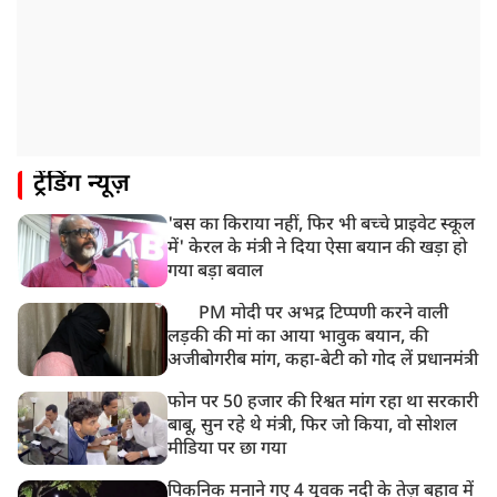
UP: लखनऊ में चलती कार में लगी आग, युवक की जिंदा जलकर
मौत
ट्रेंडिंग न्यूज़
'बस का किराया नहीं, फिर भी बच्चे प्राइवेट स्कूल
में' केरल के मंत्री ने दिया ऐसा बयान की खड़ा हो
गया बड़ा बवाल
PM मोदी पर अभद्र टिप्पणी करने वाली
लड़की की मां का आया भावुक बयान, की
अजीबोगरीब मांग, कहा-बेटी को गोद लें प्रधानमंत्री
फोन पर 50 हजार की रिश्वत मांग रहा था सरकारी
बाबू, सुन रहे थे मंत्री, फिर जो किया, वो सोशल
मीडिया पर छा गया
पिकनिक मनाने गए 4 युवक नदी के तेज़ बहाव में