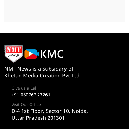
NMF News is a Subsidary of
Khetan Media Creation Pvt Ltd
Give us a Call
+91-080767 27261
Visit Our Office
D-4 1st Floor, Sector 10, Noida,
Uttar Pradesh 201301