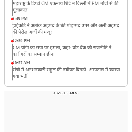
महाराष्ट्र के डिप्टी CM एकनाथ शिंदे ने दिल्ली में PM मोदी से की
मुलाकात
3:45 PM
हाईकोर्ट ने अतीक अहमद के बेटे मोहम्मद उमर और अली अहमद
की पैरोल अर्जी की मंजूर
12:59 PM
CM योगी का सपा पर हमला, कहा- वोट बैंक की राजनीति ने
कारीगरों का सम्मान छीना
10:57 AM
रांची में अनशनकारी राहुल की तबीयत बिगड़ी! अस्पताल में कराया
गया भर्ती
9:20 AM
CBI का बड़ा खुलासा, NTA के एक्सपर्ट्स ने ही लीक कराया
ADVERTISEMENT
NEET-UG का पेपर
8:19 AM
उत्तराखंड: हरिद्वार में गंगा उफान पर, जलस्तर में बढ़ोतरी
8:18 AM