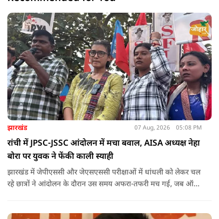
झारखंड
07 Aug, 2026
05:08 PM
रांची में JPSC-JSSC आंदोलन में मचा बवाल, AISA अध्यक्ष नेहा
बोरा पर युवक ने फेंकी काली स्याही
झारखंड में जेपीएससी और जेएसएससी परीक्षाओं में धांधली को लेकर चल
रहे छात्रों ने आंदोलन के दौरान उस समय अफरा-तफरी मच गई, जब ऑल
इंडिया स्टूडेंट्स एसोसिएशन की राष्ट्रीय अध्यक्ष नेहा बोरा पर एक युवक ने
अचानक काली स्याही फेंक दी.