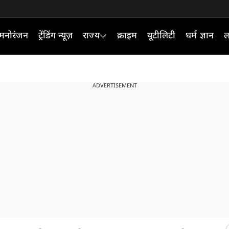
मनोरंजन
ट्रेंडिंग न्यूज़
राज्य
क्राइम
यूटीलिटी
धर्म ज्ञान
ल
ADVERTISEMENT