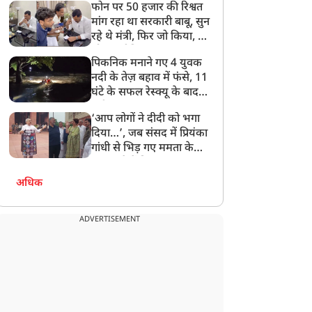
फोन पर 50 हजार की रिश्वत
बेटी को गोद लें प्रधानमंत्री
मांग रहा था सरकारी बाबू, सुन
रहे थे मंत्री, फिर जो किया, वो
सोशल मीडिया पर छा गया
पिकनिक मनाने गए 4 युवक
नदी के तेज़ बहाव में फंसे, 11
घंटे के सफल रेस्क्यू के बाद
बची जान
‘आप लोगों ने दीदी को भगा
दिया…’, जब संसद में प्रियंका
गांधी से भिड़ गए ममता के
सांसद, देखें दिलचस्प Video
अधिक
ADVERTISEMENT