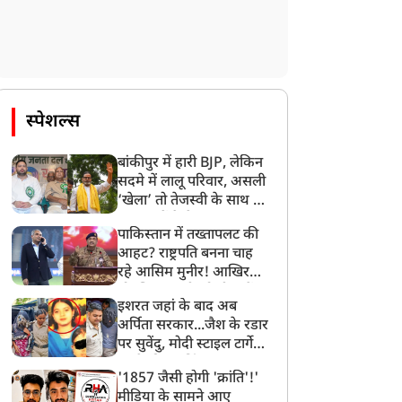
स्पेशल्स
बांकीपुर में हारी BJP, लेकिन
सदमे में लालू परिवार, असली
‘खेला’ तो तेजस्वी के साथ हो
गया, जानें कैसे
पाकिस्तान में तख्तापलट की
आहट? राष्ट्रपति बनना चाह
न्यूज
न्यूज
रहे आसिम मुनीर! आखिर
मोहसिन नकवी को ही क्यों
इशरत जहां के बाद अब
बनाया मोहरा?
अर्पिता सरकार...जैश के रडार
पर सुवेंदु, मोदी स्टाइल टार्गेट
करने की प्लानिंग, STF का
'1857 जैसी होगी 'क्रांति'!'
बड़ा एक्शन!
ुकेत-दिल्ली एअर इंडिया
तहलका के पूर्व एडिटर तरुण
मीडिया के सामने आए