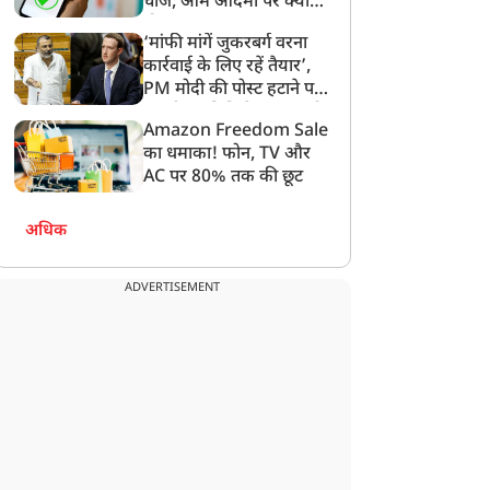
चार्ज, आम आदमी पर क्या
होगा असर?
‘मांफी मांगें जुकरबर्ग वरना
कार्रवाई के लिए रहें तैयार’,
PM मोदी की पोस्ट हटाने पर
संसदीय समिति ने Meta को
Amazon Freedom Sale
लगाई फटकार
का धमाका! फोन, TV और
AC पर 80% तक की छूट
अधिक
ADVERTISEMENT