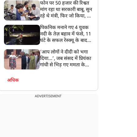
फोन पर 50 हजार की रिश्वत
बेटी को गोद लें प्रधानमंत्री
मांग रहा था सरकारी बाबू, सुन
रहे थे मंत्री, फिर जो किया, वो
सोशल मीडिया पर छा गया
पिकनिक मनाने गए 4 युवक
नदी के तेज़ बहाव में फंसे, 11
घंटे के सफल रेस्क्यू के बाद
बची जान
‘आप लोगों ने दीदी को भगा
दिया…’, जब संसद में प्रियंका
गांधी से भिड़ गए ममता के
सांसद, देखें दिलचस्प Video
अधिक
ADVERTISEMENT