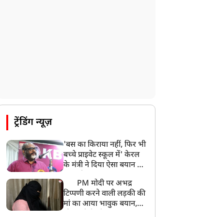
UP: लखनऊ में चलती कार में लगी आग, युवक
की जिंदा जलकर मौत
ट्रेंडिंग न्यूज़
'बस का किराया नहीं, फिर भी
बच्चे प्राइवेट स्कूल में' केरल
के मंत्री ने दिया ऐसा बयान की
खड़ा हो गया बड़ा बवाल
PM मोदी पर अभद्र
टिप्पणी करने वाली लड़की की
मां का आया भावुक बयान,
की अजीबोगरीब मांग, कहा-