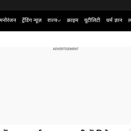
मनोरंजन
ट्रेंडिंग न्यूज़
राज्य
क्राइम
यूटीलिटी
धर्म ज्ञान
ल
ADVERTISEMENT