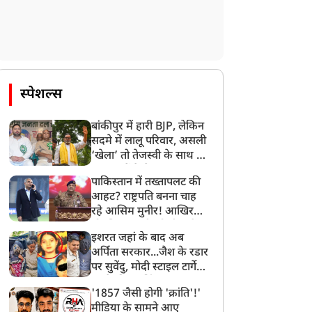
स्पेशल्स
बांकीपुर में हारी BJP, लेकिन
सदमे में लालू परिवार, असली
‘खेला’ तो तेजस्वी के साथ हो
गया, जानें कैसे
पाकिस्तान में तख्तापलट की
आहट? राष्ट्रपति बनना चाह
रहे आसिम मुनीर! आखिर
मोहसिन नकवी को ही क्यों
इशरत जहां के बाद अब
बनाया मोहरा?
अर्पिता सरकार...जैश के रडार
पर सुवेंदु, मोदी स्टाइल टार्गेट
करने की प्लानिंग, STF का
'1857 जैसी होगी 'क्रांति'!'
बड़ा एक्शन!
मीडिया के सामने आए