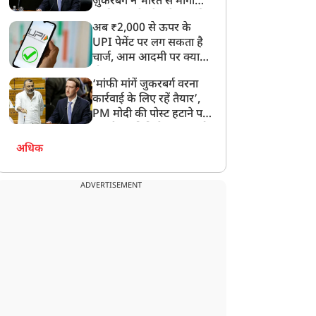
ज़ुकरबर्ग ने भारत से मांगी
माफ़ी, गलती भी स्वीकार की
अब ₹2,000 से ऊपर के
UPI पेमेंट पर लग सकता है
चार्ज, आम आदमी पर क्या
होगा असर?
‘मांफी मांगें जुकरबर्ग वरना
कार्रवाई के लिए रहें तैयार’,
मैं PM होता तो पहले...' गाली
सदन में खत्म होगी तनातनी…
PM मोदी की पोस्ट हटाने पर
ाले वीडियो पर सोनम वांगचुक
किरेन रिजिजू ने राहुल गांधी से
संसदीय समिति ने Meta को
ा बड़ा बयान
की बात, केंद्रीय मंत्री ने क्यों
लगाई फटकार
कहा- नए सांसदों को मौका दें
अधिक
ADVERTISEMENT