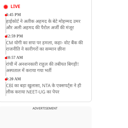
LIVE
3:45 PM
हाईकोर्ट ने अतीक अहमद के बेटे मोहम्मद उमर
और अली अहमद की पैरोल अर्जी की मंजूर
12:59 PM
CM योगी का सपा पर हमला, कहा- वोट बैंक की
राजनीति ने कारीगरों का सम्मान छीना
10:57 AM
रांची में अनशनकारी राहुल की तबीयत बिगड़ी!
अस्पताल में कराया गया भर्ती
9:20 AM
CBI का बड़ा खुलासा, NTA के एक्सपर्ट्स ने ही
लीक कराया NEET-UG का पेपर
8:19 AM
उत्तराखंड: हरिद्वार में गंगा उफान पर, जलस्तर में
ADVERTISEMENT
बढ़ोतरी
8:18 AM