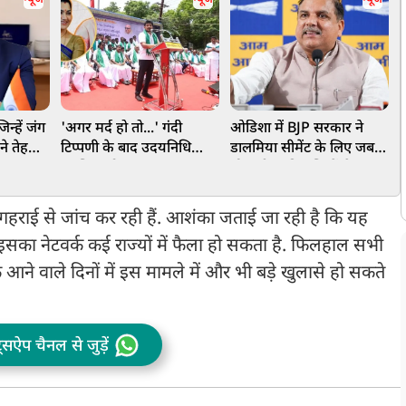
िन्हें जंग
'अगर मर्द हो तो...' गंदी
ओडिशा में BJP सरकार ने
'
ने तेहरान
टिप्पणी के बाद उदयनिधि
डालमिया सीमेंट के लिए जबरन
व
स्टालिन को खुशबू सुंदर का
छीन ली आदिवासियों से 950
क
खुला चैलेंज
एकड़ जमीन, AAP सांसद
संजय सिंह का बड़ा आरोप
ी गहराई से जांच कर रही हैं. आशंका जताई जा रही है कि यह
 इसका नेटवर्क कई राज्यों में फैला हो सकता है. फिलहाल सभी
आने वाले दिनों में इस मामले में और भी बड़े खुलासे हो सकते
ट्सऐप चैनल से जुड़ें