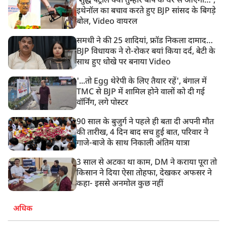
‘शुद्ध पेट्रोल क्या तुम्हारे बाप के घर से आएगा…’,
11:24 AM
इथेनॉल का बचाव करते हुए BJP सांसद के बिगड़े
दिल्ली में AAP विधायक अजय दत्त के दक्षिणपुरी स्थित दफ़्तर के
बोल, Video वायरल
बाहर BJP का प्रदर्शन
समधी ने की 25 शादियां, फ्रॉड निकला दामाद…
BJP विधायक ने रो-रोकर बयां किया दर्द, बेटी के
साथ हुए धोखे पर बनाया Video
'...तो Egg थेरेपी के लिए तैयार रहें', बंगाल में
TMC से BJP में शामिल होने वालों को दी गई
वॉर्निंग, लगे पोस्टर
90 साल के बुजुर्ग ने पहले ही बता दी अपनी मौत
की तारीख, 4 दिन बाद सच हुई बात, परिवार ने
गाजे-बाजे के साथ निकाली अंतिम यात्रा
3 साल से अटका था काम, DM ने कराया पूरा तो
किसान ने दिया ऐसा तोहफा, देखकर अफसर ने
कहा- इससे अनमोल कुछ नहीं
अधिक