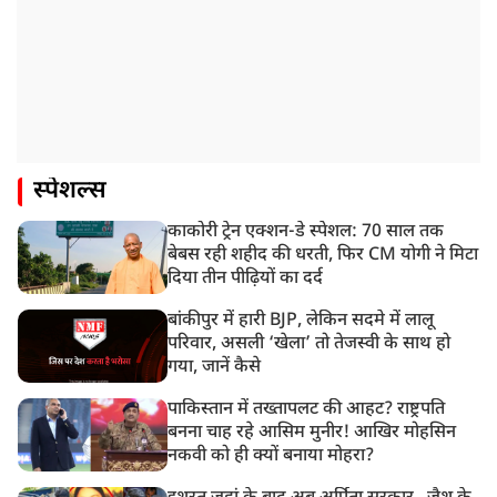
स्पेशल्स
काकोरी ट्रेन एक्शन-डे स्पेशल: 70 साल तक
बेबस रही शहीद की धरती, फिर CM योगी ने मिटा
दिया तीन पीढ़ियों का दर्द
बांकीपुर में हारी BJP, लेकिन सदमे में लालू
परिवार, असली ‘खेला’ तो तेजस्वी के साथ हो
गया, जानें कैसे
पाकिस्तान में तख्तापलट की आहट? राष्ट्रपति
बनना चाह रहे आसिम मुनीर! आखिर मोहसिन
नकवी को ही क्यों बनाया मोहरा?