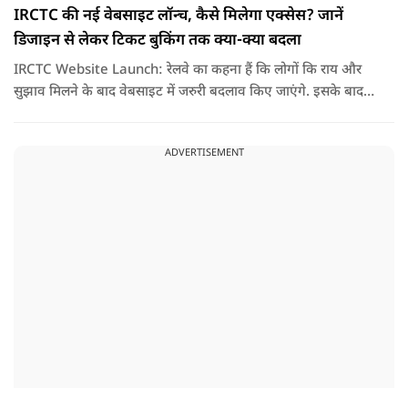
IRCTC की नई वेबसाइट लॉन्च, कैसे मिलेगा एक्सेस? जानें
डिजाइन से लेकर टिकट बुकिंग तक क्या-क्या बदला
IRCTC Website Launch: रेलवे का कहना हैं कि लोगों कि राय और
सुझाव मिलने के बाद वेबसाइट में जरुरी बदलाव किए जाएंगे. इसके बाद
यही नया पोर्टल सभी यात्रियों के लिए पूरी तरह लॉन्च कर दिया जाएगा. नई
वेबसाइट का मकसद सिर्फ इसका लुक बदलना नहीं हैं, बल्कि टिकट
ADVERTISEMENT
बुकिंग को पहले से ज्यादा आसान तेज और बिना परेशानी वाला बनाना हैं.