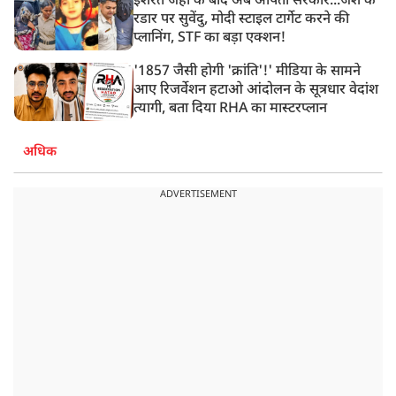
इशरत जहां के बाद अब अर्पिता सरकार...जैश के
रडार पर सुवेंदु, मोदी स्टाइल टार्गेट करने की
प्लानिंग, STF का बड़ा एक्शन!
'1857 जैसी होगी 'क्रांति'!' मीडिया के सामने
आए रिजर्वेशन हटाओ आंदोलन के सूत्रधार वेदांश
त्यागी, बता दिया RHA का मास्टरप्लान
अधिक
ADVERTISEMENT