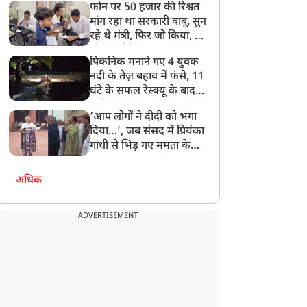
फोन पर 50 हजार की रिश्वत
बेटी को गोद लें प्रधानमंत्री
मांग रहा था सरकारी बाबू, सुन
रहे थे मंत्री, फिर जो किया, वो
सोशल मीडिया पर छा गया
पिकनिक मनाने गए 4 युवक
नदी के तेज़ बहाव में फंसे, 11
घंटे के सफल रेस्क्यू के बाद
बची जान
‘आप लोगों ने दीदी को भगा
दिया…’, जब संसद में प्रियंका
गांधी से भिड़ गए ममता के
सांसद, देखें दिलचस्प Video
अधिक
ADVERTISEMENT