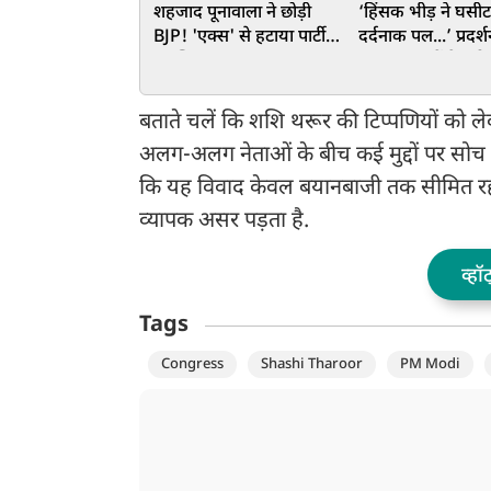
शहजाद पूनावाला ने छोड़ी
‘हिंसक भीड़ ने घसीट
BJP! 'एक्स' से हटाया पार्टी
दर्दनाक पल...’ प्रदर्शन
का जिक्र
घायल जवानों के परि
छलका दर्द, पुलिस सुर
की बड़ी मांग
बताते चलें कि शशि थरूर की टिप्पणियों को लेक
अलग-अलग नेताओं के बीच कई मुद्दों पर सोच मे
कि यह विवाद केवल बयानबाजी तक सीमित रहत
व्यापक असर पड़ता है.
व्हॉ
Tags
Congress
Shashi Tharoor
PM Modi