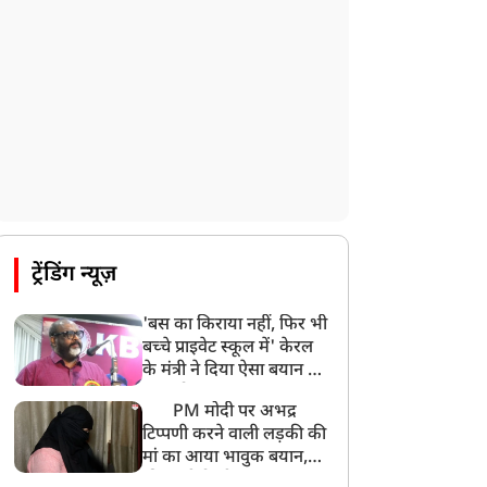
मोहन भगवत मुंबई में Gen-Z और Gen
Alpha से करेंगे बातचीत
ट्रेंडिंग न्यूज़
'बस का किराया नहीं, फिर भी
बच्चे प्राइवेट स्कूल में' केरल
के मंत्री ने दिया ऐसा बयान की
खड़ा हो गया बड़ा बवाल
PM मोदी पर अभद्र
टिप्पणी करने वाली लड़की की
मां का आया भावुक बयान,
की अजीबोगरीब मांग, कहा-