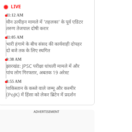
LIVE
11:12 AM
यौन उत्पीड़न मामले में 'तहलका' के पूर्व एडिटर
तरुण तेजपाल दोषी करार
11:05 AM
भारी हंगामे के बीच संसद की कार्यवाही दोपहर
दो बजे तक के लिए स्थगित
9:38 AM
झारखंड: JPSC परीक्षा धांधली मामले में और
पांच लोग गिरफ्तार, अबतक 19 अरेस्ट
8:55 AM
पाकिस्तान के कब्जे वाले जम्मू और कश्मीर
(PoJK) में हिंसा को लेकर ब्रिटेन में प्रदर्शन
8:50 AM
बसपा के इकलौते विधायक उमाशंकर सिंह का देर
ADVERTISEMENT
रात निधन, आज बलिया में होगा अंतिम संस्कार
8:24 AM