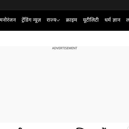
मनोरंजन
ट्रेंडिंग न्यूज़
राज्य
क्राइम
यूटीलिटी
धर्म ज्ञान
ल
ADVERTISEMENT