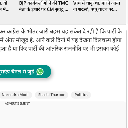
ा, वो
BJP कार्यकर्ताओं ने की TMC
‘हाथ में चाकू था, मारने आया
ज
 में
नेता के इशारे पर CM सुवेंदु के
था शख्स’, पप्पू यादव पर
R
जनों का
PA की हत्या? CBI के हत्थे
हमला, बीच प्रेस कॉन्फ्रेंस फेंकी
ज
क्षा पर
चढ़े दो आरोपी, हुआ बड़ा
गई चप्पल, एक संदिग्ध अरेस्ट
य
खुलासा
र कांग्रेस के भीतर जारी बहस यह संकेत दे रही है कि पार्टी के
ं अंतर मौजूद है. आने वाले दिनों में यह देखना दिलचस्प होगा
ा है या फिर पार्टी की आंतरिक राजनीति पर भी इसका कोई
ट्सऐप चैनल से जुड़ें
Narendra Modi
Shashi Tharoor
Politics
ADVERTISEMENT