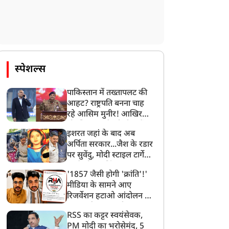
ंतर-मंतर पर प्रदर्शन के बाद
'पाकिस्तानी एजेंट है, गिरफ्तार
SS का बड़ा प्लान, 100 से
करें'...अभिजीत दिपके की
्यादा शहरों के Gen-Z
बढ़ीं मुश्किलें, दिल्ली पुलिस में
ुवाओं से बात करेंगे मोहन
शिकायत दर्ज, की गई गंभीर
भागवत
मांग
स्पेशल्स
पाकिस्तान में तख्तापलट की
आहट? राष्ट्रपति बनना चाह
रहे आसिम मुनीर! आखिर
मोहसिन नकवी को ही क्यों
इशरत जहां के बाद अब
बनाया मोहरा?
अर्पिता सरकार...जैश के रडार
पर सुवेंदु, मोदी स्टाइल टार्गेट
करने की प्लानिंग, STF का
'1857 जैसी होगी 'क्रांति'!'
बड़ा एक्शन!
मीडिया के सामने आए
रिजर्वेशन हटाओ आंदोलन के
सूत्रधार वेदांश त्यागी, बता
RSS का कट्टर स्वयंसेवक,
दिया RHA का मास्टरप्लान
PM मोदी का भरोसेमंद, 5