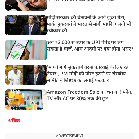
मोदी सरकार की चेतावनी के आगे झुका मेटा,
मार्क ज़ुकरबर्ग ने भारत से मांगी माफ़ी, गलती भी
स्वीकार की
अब ₹2,000 से ऊपर के UPI पेमेंट पर लग
सकता है चार्ज, आम आदमी पर क्या होगा असर?
‘मांफी मांगें जुकरबर्ग वरना कार्रवाई के लिए रहें
तैयार’, PM मोदी की पोस्ट हटाने पर संसदीय
समिति ने Meta को लगाई फटकार
Amazon Freedom Sale का धमाका! फोन,
TV और AC पर 80% तक की छूट
अधिक
ADVERTISEMENT