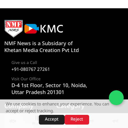
NMF News is a Subsidary of
Khetan Media Creation Pvt Ltd
Give us a Call
+91-080767 27261
Visit Our Office
D-4 1st Floor, Sector 10, Noida,
Uttar Pradesh 201301
We use cookies to enhance your experience. You can
Company
Category
accept or reject tracking.
About us
न्यूज
Accept
Reject
शॉर्ट्स
होम
वीडियो
खोजें
वेब स्टोरीज़
Privacy Policy
राज्य