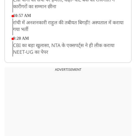
CM योगी का सपा पर हमला, कहा- वोट बैंक की राजनीति ने
कारीगरों का सम्मान छीना
10:57 AM
रांची में अनशनकारी राहुल की तबीयत बिगड़ी! अस्पताल में कराया
गया भर्ती
9:20 AM
CBI का बड़ा खुलासा, NTA के एक्सपर्ट्स ने ही लीक कराया
NEET-UG का पेपर
8:19 AM
उत्तराखंड: हरिद्वार में गंगा उफान पर, जलस्तर में बढ़ोतरी
ADVERTISEMENT
8:18 AM
UP: लखनऊ में चलती कार में लगी आग, युवक की जिंदा जलकर
मौत